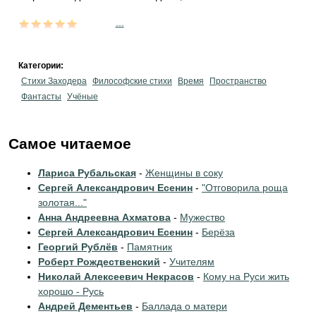
...
Категории:
Стихи Заходера
Философские стихи
Время
Пространство
Фантасты
Учёные
Самое читаемое
Лариса Рубальская
-
Женщины в соку
Сергей Александрович Есенин
-
"Отговорила роща
золотая..."
Анна Андреевна Ахматова
-
Мужество
Сергей Александрович Есенин
-
Берёза
Георгий Рублёв
-
Памятник
Роберт Рождественский
-
Учителям
Николай Алексеевич Некрасов
-
Кому на Руси жить
хорошо - Русь
Андрей Дементьев
-
Баллада о матери