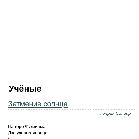
Учёные
Затмение солнца
Генрих Сапгир
На горе Фудзияма
Два учёных японца