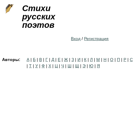
Jump to navigation
Стихи
русских
поэтов
Вход
/
Регистрация
Авторы:
А
|
Б
|
В
|
Г
|
Д
|
Е
|
Ж
|
З
|
И
|
К
|
Л
|
М
|
Н
|
О
|
П
|
Р
|
С
|
Т
|
У
|
Ф
|
Х
|
Ц
|
Ч
|
Ш
|
Щ
|
Э
|
Ю
|
Я