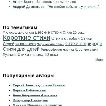
Агния Барто
-
За цветами в зимний лес
Андрей Дементьев
-
"Не смейте забывать учителей..."
По тематикам
Детские стихи
Философские стихи
Стихи 20 века
Короткие стихи
Стихи о любви
Cтихи
Стихи о природе
Серебряного века
Лирические стихи
Стихи для детей
Философская лирика
Короткие стихи
Cтихи начала 20 века
Пушкина
More
Популярные авторы
Сергей Александрович Есенин
Лариса Рубальская
Анна Андреевна Ахматова
Владимир Высоцкий
Михаил Юрьевич Лермонтов