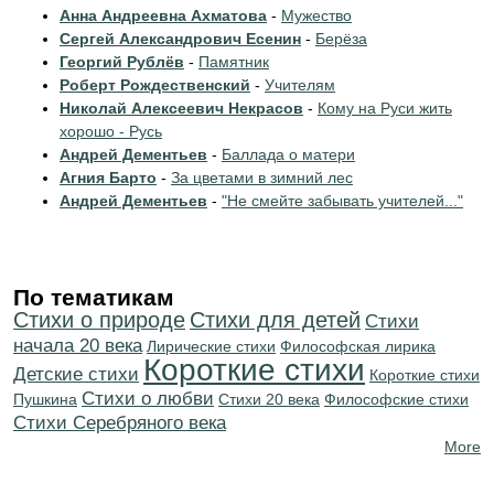
Анна Андреевна Ахматова
-
Мужество
Сергей Александрович Есенин
-
Берёза
Георгий Рублёв
-
Памятник
Роберт Рождественский
-
Учителям
Николай Алексеевич Некрасов
-
Кому на Руси жить
хорошо - Русь
Андрей Дементьев
-
Баллада о матери
Агния Барто
-
За цветами в зимний лес
Андрей Дементьев
-
"Не смейте забывать учителей..."
По тематикам
Стихи о природе
Стихи для детей
Cтихи
начала 20 века
Лирические стихи
Философская лирика
Короткие стихи
Детские стихи
Короткие стихи
Стихи о любви
Пушкина
Стихи 20 века
Философские стихи
Cтихи Серебряного века
More