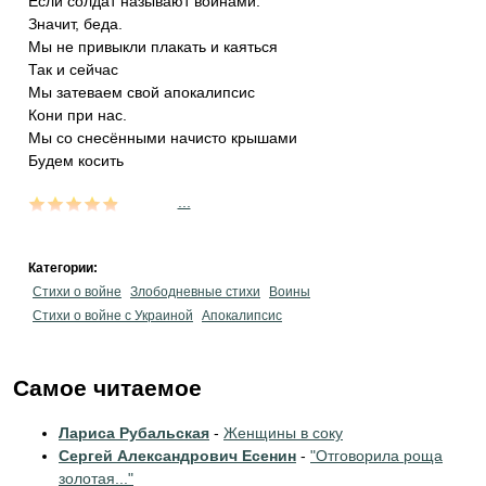
Если солдат называют воинами.
Значит, беда.
Мы не привыкли плакать и каяться
Так и сейчас
Мы затеваем свой апокалипсис
Кони при нас.
Мы со снесёнными начисто крышами
Будем косить
...
Категории:
Стихи о войне
Злободневные стихи
Воины
Стихи о войне с Украиной
Апокалипсис
Самое читаемое
Лариса Рубальская
-
Женщины в соку
Сергей Александрович Есенин
-
"Отговорила роща
золотая..."