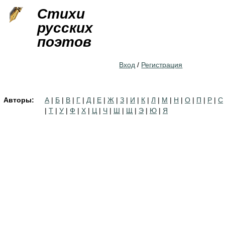
Jump to navigation
Стихи
русских
поэтов
Вход
/
Регистрация
Авторы:
А
|
Б
|
В
|
Г
|
Д
|
Е
|
Ж
|
З
|
И
|
К
|
Л
|
М
|
Н
|
О
|
П
|
Р
|
С
|
Т
|
У
|
Ф
|
Х
|
Ц
|
Ч
|
Ш
|
Щ
|
Э
|
Ю
|
Я