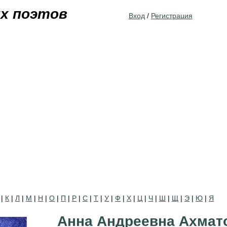
Jump to navigation
их поэтов
Вход
/
Регистрация
|
К
|
Л
|
М
|
Н
|
О
|
П
|
Р
|
С
|
Т
|
У
|
Ф
|
Х
|
Ц
|
Ч
|
Ш
|
Щ
|
Э
|
Ю
|
Я
Анна Андреевна Ахмат