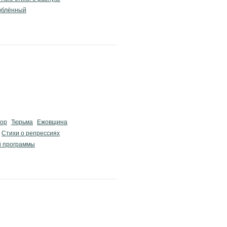
юблённый
рор
Тюрьма
Ежовщина
Стихи о репрессиях
й программы