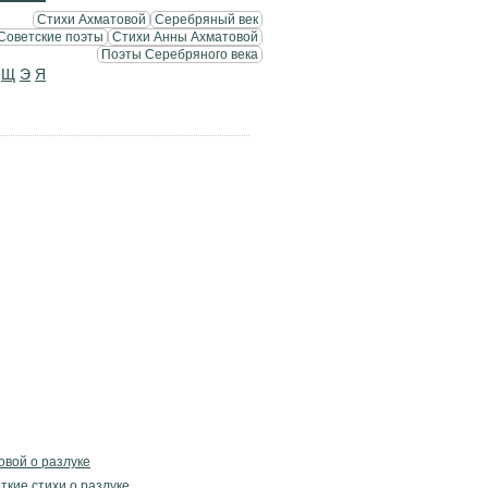
Стихи Ахматовой
Серебряный век
Советские поэты
Стихи Анны Ахматовой
Поэты Серебряного века
Щ
Э
Я
овой о разлуке
ткие стихи о разлуке