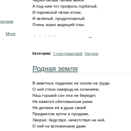
Чёрно-белый лёгкий венок.
А под ним тот профиль горбатый,
И парижской чёлки атлас,
И зелёный, продолговатый,
ороткие
Очень зорко видящий глаз.
More
...
Категории:
Стихи Ахматовой
Рисунок
Родная земля
В заветных ладанках не носим на груди,
О ней стихи навзрыд не сочиняем,
Наш горький сон она не бередит,
Не кажется обетованным раем.
Не делаем её в душе своей
Предметом купли и продажи,
Хворая, бедствуя, немотствуя на ней,
О ней не вспоминаем даже.