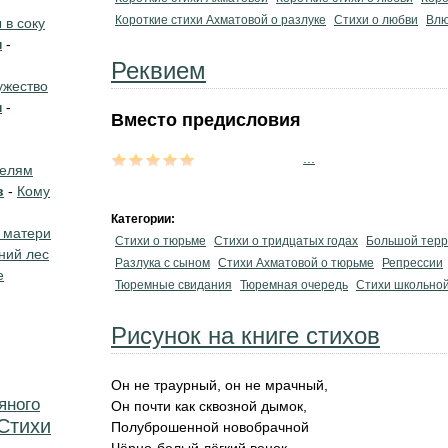
Короткие стихи Ахматовой о разлуке
Стихи о любви
Вл
в соку
н
-
Реквием
жество
н
-
Вместо предисловия
...
телям
в
-
Кому
Категории:
 матери
Стихи о тюрьме
Стихи о тридцатых годах
Большой тер
ний лес
Разлука с сыном
Стихи Ахматовой о тюрьме
Репрессии
е
Тюремные свидания
Тюремная очередь
Стихи школьно
Рисунок на книге стихов
Он не траурный, он не мрачный,
яного
Он почти как сквозной дымок,
Стихи
Полуброшенной новобрачной