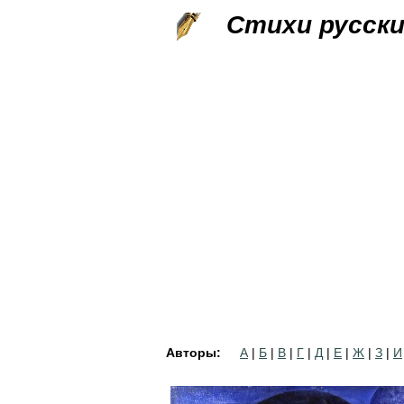
Стихи русск
Авторы:
А
|
Б
|
В
|
Г
|
Д
|
Е
|
Ж
|
З
|
И