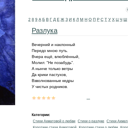
2
8
9
А
Б
В
Г
Д
Е
Ж
З
И
К
Л
М
Н
О
П
Р
С
Т
У
Х
Ц
Ч
Ш
Разлука
Вечерний и наклонный
Передо мною путь.
Вчера ещё, влюблённый,
Молил: "Не позабудь".
А нынче только ветры
Да крики пастухов,
Взволнованные кедры
У чистых родников.
...
Категории:
Стихи Ахматовой о любви
Стихи о разлуке
Стихи Ахмат
Короткие стихи Ахматовой
Короткие стихи о любви
Коро