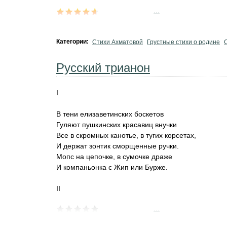
...
Категории:
Стихи Ахматовой
Грустные стихи о родине
Русский трианон
I
В тени елизаветинских боскетов
Гуляют пушкинских красавиц внучки
Все в скромных канотье, в тугих корсетах,
И держат зонтик сморщенные ручки.
Мопс на цепочке, в сумочке драже
И компаньонка с Жип или Бурже.
II
...