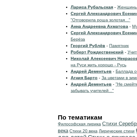
Лариса Рубальская
-
Женщины 
Сергей Александрович Есени
"Отговорила роща золотая..."
Анна Андреевна Ахматова
-
Му
Сергей Александрович Есени
Берёза
Георгий Рублёв
-
Памятник
Роберт Рождественский
-
Учи
Николай Алексеевич Некрасо
на Руси жить хорошо - Русь
Андрей Дементьев
-
Баллада о
Агния Барто
-
За цветами в зим
Андрей Дементьев
-
"Не смейт
забывать учителей..."
По тематикам
Cтихи Серебр
Философская лирика
века
Стихи 20 века
Лирические стихи