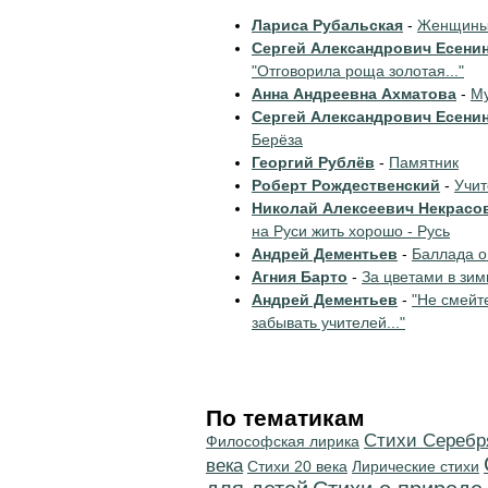
Лариса Рубальская
-
Женщины 
Сергей Александрович Есени
"Отговорила роща золотая..."
Анна Андреевна Ахматова
-
Му
Сергей Александрович Есени
Берёза
Георгий Рублёв
-
Памятник
Роберт Рождественский
-
Учи
Николай Алексеевич Некрасо
на Руси жить хорошо - Русь
Андрей Дементьев
-
Баллада о
Агния Барто
-
За цветами в зим
Андрей Дементьев
-
"Не смейт
забывать учителей..."
По тематикам
Cтихи Серебр
Философская лирика
века
Стихи 20 века
Лирические стихи