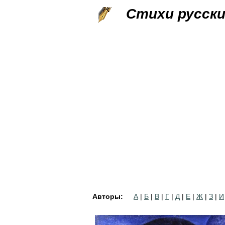
Стихи русск
Авторы:
А
|
Б
|
В
|
Г
|
Д
|
Е
|
Ж
|
З
|
И