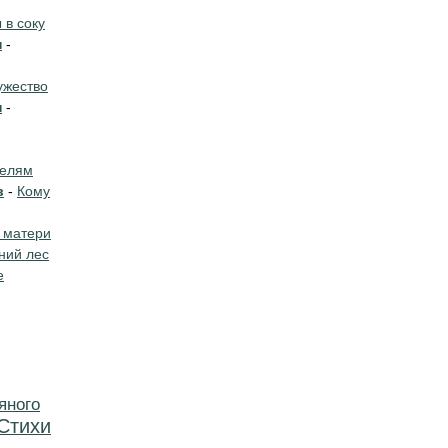
в соку
н
-
жество
н
-
телям
в
-
Кому
 матери
ний лес
е
яного
Стихи