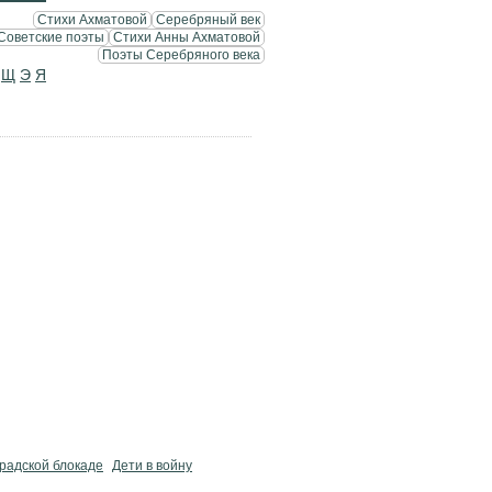
Стихи Ахматовой
Серебряный век
Советские поэты
Стихи Анны Ахматовой
Поэты Серебряного века
Щ
Э
Я
радской блокаде
Дети в войну