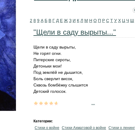
2
8
9
А
Б
В
Г
Д
Е
Ж
З
И
К
Л
М
Н
О
П
Р
С
Т
У
Х
Ц
Ч
Ш
"Щели в саду вырыты..."
Щели в саду вырыты,
Не горят огни.
Питерские сироты,
Детоньки мои!
Под землёй не дышится,
Боль сверлит висок,
Сквозь бомбёжку слышится
Детский голосок.
...
Категории:
Стихи о войне
Стихи Ахматовой о войне
Стихи о ленинг