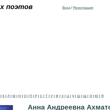
Jump to navigation
их поэтов
Вход
/
Регистрация
|
К
|
Л
|
М
|
Н
|
О
|
П
|
Р
|
С
|
Т
|
У
|
Ф
|
Х
|
Ц
|
Ч
|
Ш
|
Щ
|
Э
|
Ю
|
Я
Анна Андреевна Ахмат