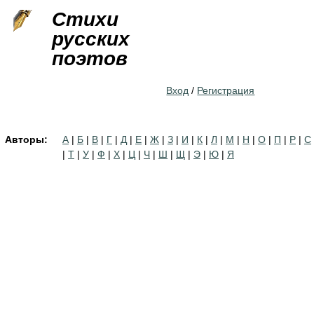
Jump to navigation
Стихи
русских
поэтов
Вход
/
Регистрация
Авторы:
А
|
Б
|
В
|
Г
|
Д
|
Е
|
Ж
|
З
|
И
|
К
|
Л
|
М
|
Н
|
О
|
П
|
Р
|
С
|
Т
|
У
|
Ф
|
Х
|
Ц
|
Ч
|
Ш
|
Щ
|
Э
|
Ю
|
Я