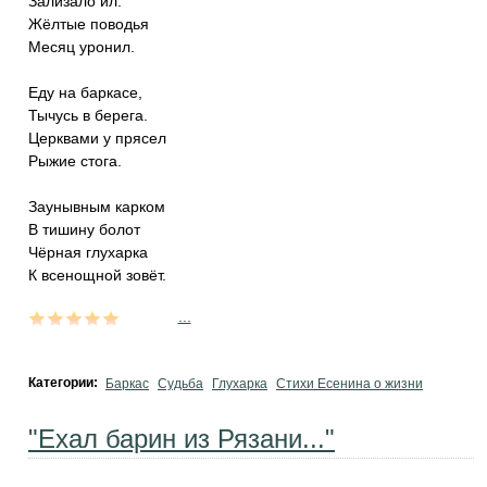
Зализало ил.
Жёлтые поводья
Месяц уронил.
Еду на баркасе,
Тычусь в берега.
Церквами у прясел
Рыжие стога.
Заунывным карком
В тишину болот
Чёрная глухарка
К всенощной зовёт.
...
Категории:
Баркас
Судьба
Глухарка
Стихи Есенина о жизни
"Ехал барин из Рязани..."