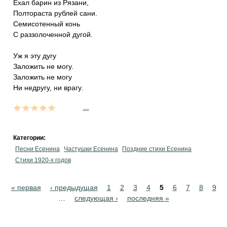
Ехал барин из Рязани,
Полтораста рублей сани.
Семисотенный конь
С раззолоченной дугой.
Уж я эту дугу
Заложить не могу.
Заложить не могу
Ни недругу, ни врагу.
...
Категории:
Песни Есенина
Частушки Есенина
Поздние стихи Есенина
Стихи 1920-х годов
Pages
« первая
‹ предыдущая
1
2
3
4
5
6
7
8
9
…
следующая ›
последняя »