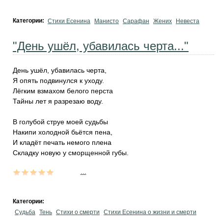
Категории:
Стихи Есенина
Манисто
Сарафан
Жених
Невеста
"День ушёл, убавилась черта..."
День ушёл, убавилась черта,
Я опять подвинулся к уходу.
Лёгким взмахом белого перста
Тайны лет я разрезаю воду.
В голубой струе моей судьбы
Накипи холодной бьётся пена,
И кладёт печать немого плена
Складку новую у сморщенной губы.
...
Категории:
Судьба
Тень
Стихи о смерти
Стихи Есенина о жизни и смерти