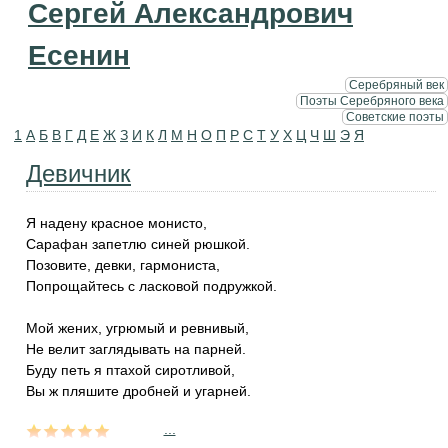
Сергей Александрович
Есенин
Серебряный век
Поэты Серебряного века
Советские поэты
1
А
Б
В
Г
Д
Е
Ж
З
И
К
Л
М
Н
О
П
Р
С
Т
У
Х
Ц
Ч
Ш
Э
Я
Девичник
Я надену красное монисто,
Сарафан запетлю синей рюшкой.
Позовите, девки, гармониста,
Попрощайтесь с ласковой подружкой.
Мой жених, угрюмый и ревнивый,
Не велит заглядывать на парней.
Буду петь я птахой сиротливой,
Вы ж пляшите дробней и угарней.
...