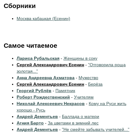
Сборники
Москва кабацкая (Есенин)
Самое читаемое
Лариса Рубальская
-
Женщины в соку
Сергей Александрович Есенин
-
"Отговорила роща
золотая..."
Анна Андреевна Ахматова
-
Мужество
Сергей Александрович Есенин
-
Берёза
Георгий Рублёв
-
Памятник
Роберт Рождественский
-
Учителям
Николай Алексеевич Некрасов
-
Кому на Руси жить
хорошо - Русь
Андрей Дементьев
-
Баллада о матери
Агния Барто
-
За цветами в зимний лес
Андрей Дементьев
-
"Не смейте забывать учителей..."