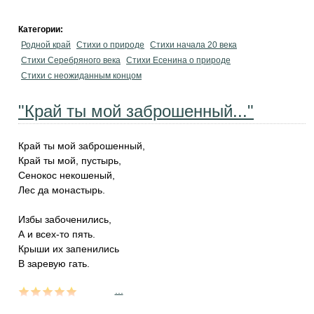
Категории:
Родной край
Стихи о природе
Стихи начала 20 века
Стихи Серебряного века
Стихи Есенина о природе
Стихи с неожиданным концом
"Край ты мой заброшенный..."
Край ты мой заброшенный,
Край ты мой, пустырь,
Сенокос некошеный,
Лес да монастырь.
Избы забоченились,
А и всех-то пять.
Крыши их запенились
В заревую гать.
...