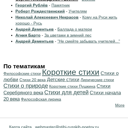
Георгий Рублёв
-
Памятник
Роберт Рождественский
-
Учителям
Николай Алексеевич Некрасов
-
Кому на Руси жить
хорошо - Русь
Андрей Дементьев
-
Баллада о матери
Агния Барто
-
За цветами в зимний лес
Андрей Дементьев
-
"Не смейте забывать учителей..."
По тематикам
Короткие стихи
Стихи о
Философские стихи
любви
Детские стихи
Стихи 20 века
Лирические стихи
Стихи о природе
Cтихи
Короткие стихи Пушкина
Стихи для детей
Серебряного века
Cтихи начала
20 века
Философская лирика
More
Карта сайта
webmaster@stihi-russkih-poetov.ru