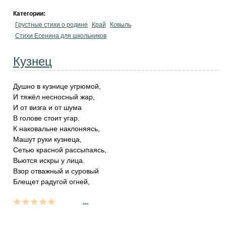
Категории:
Грустные стихи о родине
Край
Ковыль
Стихи Есенина для школьников
Кузнец
Душно в кузнице угрюмой,
И тяжёл несносный жар,
И от визга и от шума
В голове стоит угар.
К наковальне наклоняясь,
Машут руки кузнеца,
Сетью красной рассыпаясь,
Вьются искры у лица.
Взор отважный и суровый
Блещет радугой огней,
...