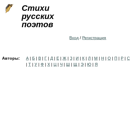
Jump to navigation
Стихи
русских
поэтов
Вход
/
Регистрация
Авторы:
А
|
Б
|
В
|
Г
|
Д
|
Е
|
Ж
|
З
|
И
|
К
|
Л
|
М
|
Н
|
О
|
П
|
Р
|
С
|
Т
|
У
|
Ф
|
Х
|
Ц
|
Ч
|
Ш
|
Щ
|
Э
|
Ю
|
Я