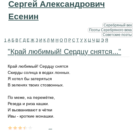
Сергей Александрович
Есенин
Серебряный век
Поэты Серебряного века
Советские поэты
1
А
Б
В
Г
Д
Е
Ж
З
И
К
Л
М
Н
О
П
Р
С
Т
У
Х
Ц
Ч
Ш
Э
Я
"Край любимый! Сердцу снятся..."
Край любимый! Сердцу снятся
Скирды солнца в водах лонных.
Я хотел бы затеряться
В зеленях твоих стозвонных.
По меже, на перемётке,
Резеда и риза кашки.
И вызванивают в чётки
Ивы - кроткие монашки.
...