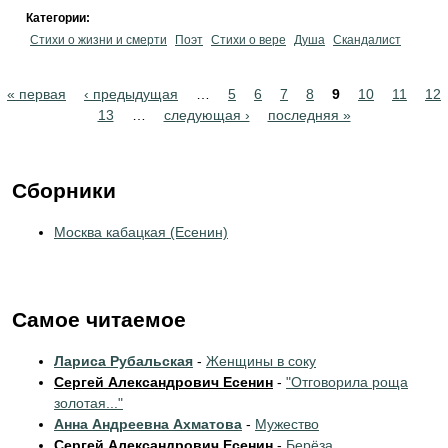
Категории:
Стихи о жизни и смерти
Поэт
Стихи о вере
Душа
Скандалист
Pages
« первая
‹ предыдущая
…
5
6
7
8
9
10
11
12
13
…
следующая ›
последняя »
Сборники
Москва кабацкая (Есенин)
Самое читаемое
Лариса Рубальская
-
Женщины в соку
Сергей Александрович Есенин
-
"Отговорила роща
золотая..."
Анна Андреевна Ахматова
-
Мужество
Сергей Александрович Есенин
-
Берёза