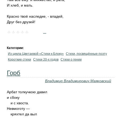
И хлеб, и мать.
Красно твоё наследие, - владей,
Друг без друзей!
...
Категории:
Из цикла Цветаевой «Стихи к Блоку»
Стихи, посвящённые поэту
Короткие стихи
Стихи 20-х годов
Стихи о гении
Горб
Владимир Владимирович Маяковский
Арбат толкучкою давил
и сбоку
и с хвоста.
Невмоготу —
кряхтел да выл