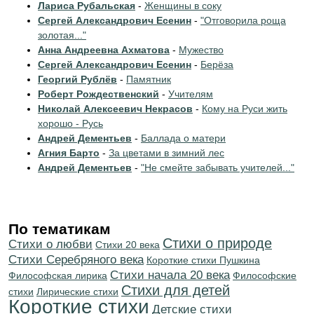
Лариса Рубальская
-
Женщины в соку
Сергей Александрович Есенин
-
"Отговорила роща
золотая..."
Анна Андреевна Ахматова
-
Мужество
Сергей Александрович Есенин
-
Берёза
Георгий Рублёв
-
Памятник
Роберт Рождественский
-
Учителям
Николай Алексеевич Некрасов
-
Кому на Руси жить
хорошо - Русь
Андрей Дементьев
-
Баллада о матери
Агния Барто
-
За цветами в зимний лес
Андрей Дементьев
-
"Не смейте забывать учителей..."
По тематикам
Стихи о природе
Стихи о любви
Стихи 20 века
Cтихи Серебряного века
Короткие стихи Пушкина
Cтихи начала 20 века
Философская лирика
Философские
Стихи для детей
стихи
Лирические стихи
Короткие стихи
Детские стихи