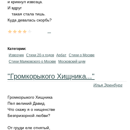
и крикнул извозца.
И вдруг
такая стала тишь.
Куда девалась скорбь?
...
Категории:
Извозчик
Стихи 20-х годов
Арбат
Стихи о Москве
Стихи Маяковского о Москве
Московский шум
"Громкорыкого Хищника..."
Илья Эренбург
Громкорыкого Хищника
Пел великий Давид.
Что скажу я о нищенстве
Безпризорной любви?
От груди еле отнятый,