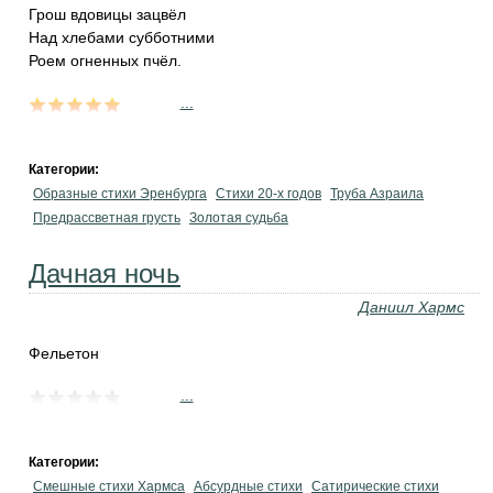
Грош вдовицы зацвёл
Над хлебами субботними
Роем огненных пчёл.
...
Категории:
Образные стихи Эренбурга
Стихи 20-х годов
Труба Азраила
Предрассветная грусть
Золотая судьба
Дачная ночь
Даниил Хармс
Фельетон
...
Категории:
Смешные стихи Хармса
Абсурдные стихи
Сатирические стихи