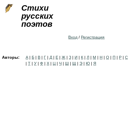
Jump to navigation
Стихи
русских
поэтов
Вход
/
Регистрация
Авторы:
А
|
Б
|
В
|
Г
|
Д
|
Е
|
Ж
|
З
|
И
|
К
|
Л
|
М
|
Н
|
О
|
П
|
Р
|
С
|
Т
|
У
|
Ф
|
Х
|
Ц
|
Ч
|
Ш
|
Щ
|
Э
|
Ю
|
Я