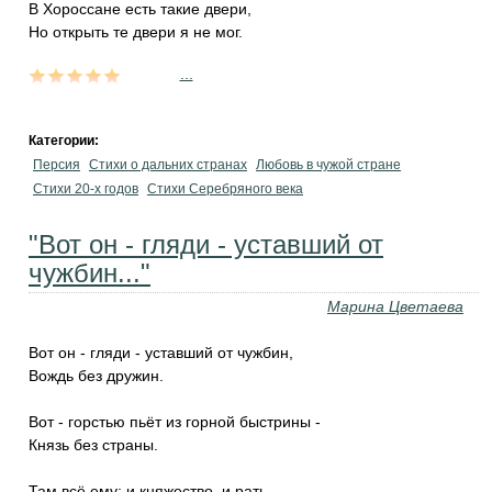
В Хороссане есть такие двери,
Но открыть те двери я не мог.
...
Категории:
Персия
Стихи о дальних странах
Любовь в чужой стране
Стихи 20-х годов
Стихи Серебряного века
"Вот он - гляди - уставший от
чужбин..."
Марина Цветаева
Вот он - гляди - уставший от чужбин,
Вождь без дружин.
Вот - горстью пьёт из горной быстрины -
Князь без страны.
Там всё ему: и княжество, и рать,