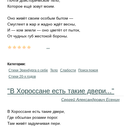
Почти доисторическое тело,
Которое ещё зовут моим.
Оно живёт своим особым бытом —
Смуглеет в жар и жадно ждёт весны,
И — ком земли — оно цветёт от пыток,
От чудных губ жестокой бороны.
...
Категории:
Стихи Эренбурга о себе
Тело
Слабости
Поиск покоя
Стихи 20-х годов
"В Хороссане есть такие двери..."
Сергей Александрович Есенин
В Хороссане есть такие двери,
Где обсыпан розами порог.
Там живёт задумчивая пери.