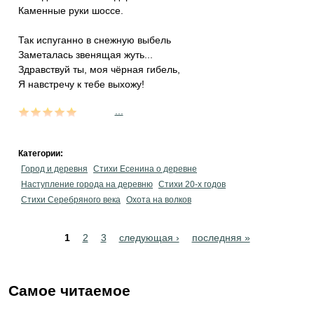
Каменные руки шоссе.
Так испуганно в снежную выбель
Заметалась звенящая жуть...
Здравствуй ты, моя чёрная гибель,
Я навстречу к тебе выхожу!
...
Категории:
Город и деревня
Стихи Есенина о деревне
Наступление города на деревню
Стихи 20-х годов
Стихи Серебряного века
Охота на волков
Pages
1
2
3
следующая ›
последняя »
Самое читаемое