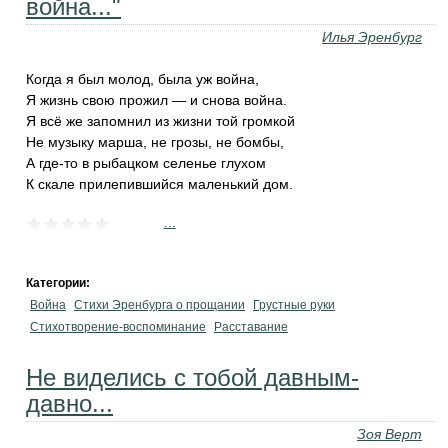
война..."
Илья Эренбург
Когда я был молод, была уж война,
Я жизнь свою прожил — и снова война.
Я всё же запомнил из жизни той громкой
Не музыку марша, не грозы, не бомбы,
А где-то в рыбацком селенье глухом
К скале прилепившийся маленький дом.
...
Категории:
Война
Стихи Эренбурга о прощании
Грустные руки
Стихотворение-воспоминание
Расставание
Не виделись с тобой давным-
давно...
Зоя Верт