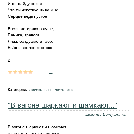
И не найду покоя.
Что ты чувствуешь ко мне,
Сердце ведь пустое.
Вновь истерика в душе,
Паника, тревога.
Лишь бездушие в тебе,
Бьёшь вполне жестоко.
2
...
Категории:
Любовь
Быт
Расставание
"В вагоне шаркают и шамкают..."
Евгений Евтушенко
В вагоне шаркают и шамкают
и просят шумно к шалашу.