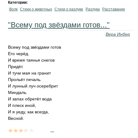
Категории:
Волк
Стихи о животных
Стихи о разлуке
Разлука
Расставание
"Всему под звёздами готов..."
Вера Инбер
Всему под звёздами готов
Его черёд.
И время таянья снегов
Придёт.
И тучи мая на гранит
Прольёт печаль.
И лунный луч осеребрит
Миндаль.
И запах обретёт вода
И плеск иной,
И я уеду, как всегда,
Весной.
...