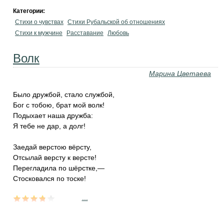
Категории:
Стихи о чувствах
Стихи Рубальской об отношениях
Стихи к мужчине
Расставание
Любовь
Волк
Марина Цветаева
Было дружбой, стало службой,
Бог с тобою, брат мой волк!
Подыхает наша дружба:
Я тебе не дар, а долг!
Заедай верстою вёрсту,
Отсылай версту к версте!
Перегладила по шёрстке,—
Стосковался по тоске!
...