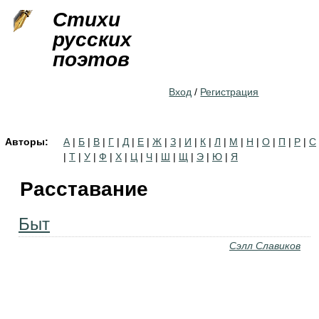
Jump to navigation
Стихи
русских
поэтов
Вход
/
Регистрация
Авторы:
А
|
Б
|
В
|
Г
|
Д
|
Е
|
Ж
|
З
|
И
|
К
|
Л
|
М
|
Н
|
О
|
П
|
Р
|
С
|
Т
|
У
|
Ф
|
Х
|
Ц
|
Ч
|
Ш
|
Щ
|
Э
|
Ю
|
Я
Расставание
Быт
Сэлл Славиков