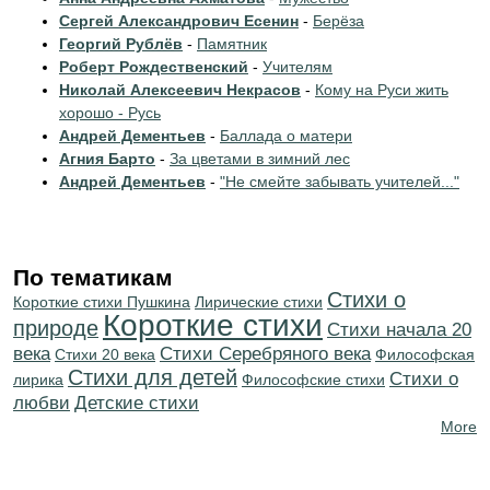
Сергей Александрович Есенин
-
Берёза
Георгий Рублёв
-
Памятник
Роберт Рождественский
-
Учителям
Николай Алексеевич Некрасов
-
Кому на Руси жить
хорошо - Русь
Андрей Дементьев
-
Баллада о матери
Агния Барто
-
За цветами в зимний лес
Андрей Дементьев
-
"Не смейте забывать учителей..."
По тематикам
Стихи о
Короткие стихи Пушкина
Лирические стихи
Короткие стихи
природе
Cтихи начала 20
века
Cтихи Серебряного века
Стихи 20 века
Философская
Стихи для детей
Стихи о
лирика
Философские стихи
любви
Детские стихи
More