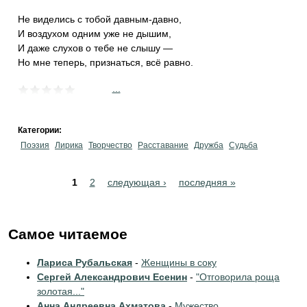
Не виделись с тобой давным-давно,
И воздухом одним уже не дышим,
И даже слухов о тебе не слышу —
Но мне теперь, признаться, всё равно.
...
Категории:
Поэзия
Лирика
Творчество
Расставание
Дружба
Судьба
Pages
1
2
следующая ›
последняя »
Самое читаемое
Лариса Рубальская
-
Женщины в соку
Сергей Александрович Есенин
-
"Отговорила роща
золотая..."
Анна Андреевна Ахматова
-
Мужество