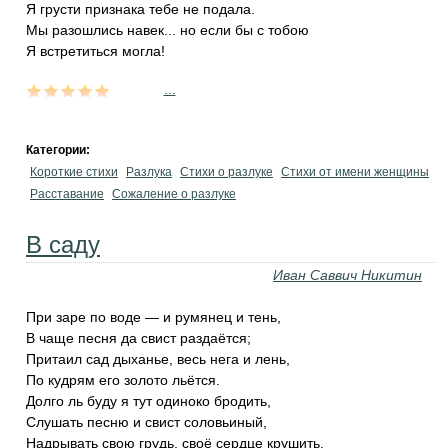
Я грусти признака тебе не подала.
Мы разошлись навек... но если бы с тобою
Я встретиться могла!
...
Категории:
Короткие стихи
Разлука
Стихи о разлуке
Стихи от имени женщины
Расставание
Сожаление о разлуке
В саду
Иван Саввич Никитин
При заре по воде — и румянец и тень,
В чаще песня да свист раздаётся;
Притаил сад дыханье, весь нега и лень,
По кудрям его золото льётся.
Долго ль буду я тут одиноко бродить,
Слушать песню и свист соловьиный,
Надрывать свою грудь, своё сердце крушить,