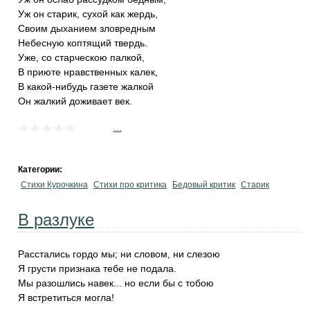
Уж он старик, сухой как жердь,
Своим дыханием зловредным
Небесную коптящий твердь.
Уже, со старческою палкой,
В приюте нравственных калек,
В какой-нибудь газете жалкой
Он жалкий доживает век.
...
Категории:
Стихи Курочкина
Стихи про критика
Бедовый критик
Старик
В разлуке
Расстались гордо мы; ни словом, ни слезою
Я грусти признака тебе не подала.
Мы разошлись навек... но если бы с тобою
Я встретиться могла!