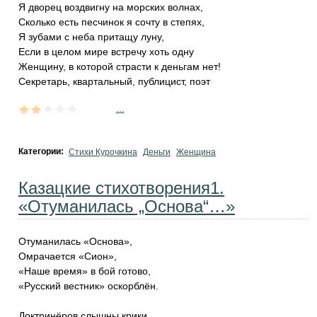
Я дворец воздвигну на морских волнах,
Сколько есть песчинок я сочту в степях,
Я зубами с неба притащу луну,
Если в целом мире встречу хоть одну
Женщину, в которой страсти к деньгам нет!
Секретарь, квартальный, публицист, поэт
...
Категории:
Стихи Курочкина
Деньги
Женщина
Казацкие стихотворения1.
«Отуманилась „Основа“…»
Отуманилась «Основа»,
Омрачается «Сион»,
«Наше время» в бой готово,
«Русский вестник» оскорблён.
Доктринёров слышны крики