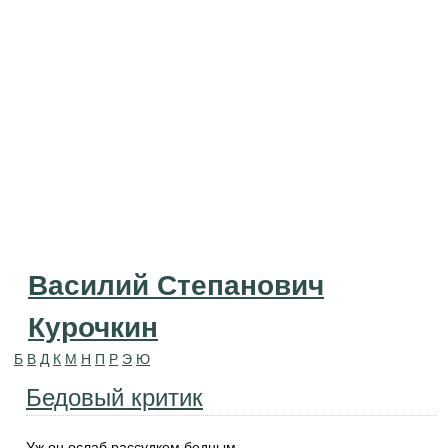
Василий Степанович
Курочкин
Б
В
Д
К
М
Н
П
Р
Э
Ю
Бедовый критик
Уж он ослаб рассудком бедным,