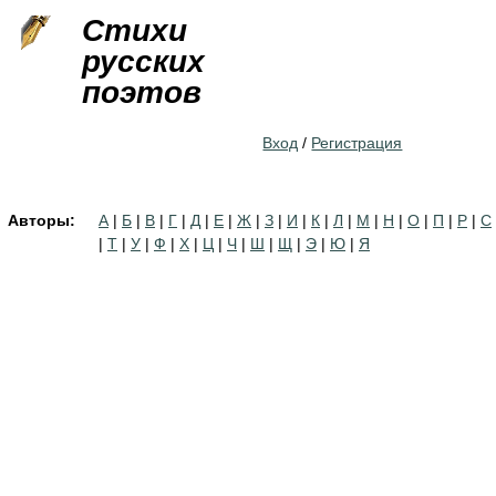
Jump to navigation
Стихи
русских
поэтов
Вход
/
Регистрация
Авторы:
А
|
Б
|
В
|
Г
|
Д
|
Е
|
Ж
|
З
|
И
|
К
|
Л
|
М
|
Н
|
О
|
П
|
Р
|
С
|
Т
|
У
|
Ф
|
Х
|
Ц
|
Ч
|
Ш
|
Щ
|
Э
|
Ю
|
Я