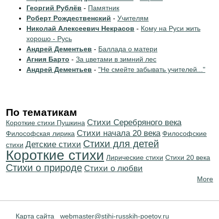
Георгий Рублёв
-
Памятник
Роберт Рождественский
-
Учителям
Николай Алексеевич Некрасов
-
Кому на Руси жить
хорошо - Русь
Андрей Дементьев
-
Баллада о матери
Агния Барто
-
За цветами в зимний лес
Андрей Дементьев
-
"Не смейте забывать учителей..."
По тематикам
Cтихи Серебряного века
Короткие стихи Пушкина
Cтихи начала 20 века
Философская лирика
Философские
Стихи для детей
Детские стихи
стихи
Короткие стихи
Лирические стихи
Стихи 20 века
Стихи о природе
Стихи о любви
More
Карта сайта
webmaster@stihi-russkih-poetov.ru