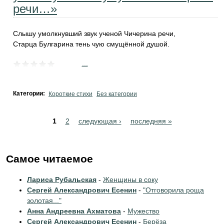
речи…»
Слышу умолкнувший звук ученой Чичерина речи,
Старца Булгарина тень чую смущённой душой.
...
Категории:
Короткие стихи
Без категории
Pages
1
2
следующая ›
последняя »
Самое читаемое
Лариса Рубальская
-
Женщины в соку
Сергей Александрович Есенин
-
"Отговорила роща
золотая..."
Анна Андреевна Ахматова
-
Мужество
Сергей Александрович Есенин
-
Берёза