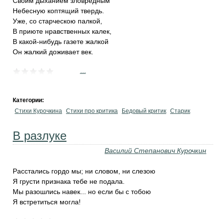
Своим дыханием зловредным
Небесную коптящий твердь.
Уже, со старческою палкой,
В приюте нравственных калек,
В какой-нибудь газете жалкой
Он жалкий доживает век.
...
Категории:
Стихи Курочкина
Стихи про критика
Бедовый критик
Старик
В разлуке
Василий Степанович Курочкин
Расстались гордо мы; ни словом, ни слезою
Я грусти признака тебе не подала.
Мы разошлись навек... но если бы с тобою
Я встретиться могла!