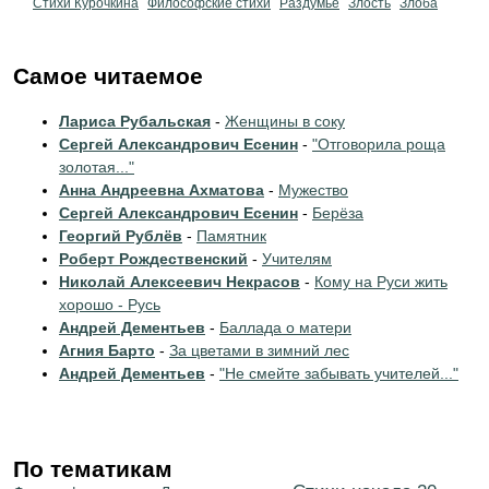
Стихи Курочкина
Философские стихи
Раздумье
Злость
Злоба
Самое читаемое
Лариса Рубальская
-
Женщины в соку
Сергей Александрович Есенин
-
"Отговорила роща
золотая..."
Анна Андреевна Ахматова
-
Мужество
Сергей Александрович Есенин
-
Берёза
Георгий Рублёв
-
Памятник
Роберт Рождественский
-
Учителям
Николай Алексеевич Некрасов
-
Кому на Руси жить
хорошо - Русь
Андрей Дементьев
-
Баллада о матери
Агния Барто
-
За цветами в зимний лес
Андрей Дементьев
-
"Не смейте забывать учителей..."
По тематикам