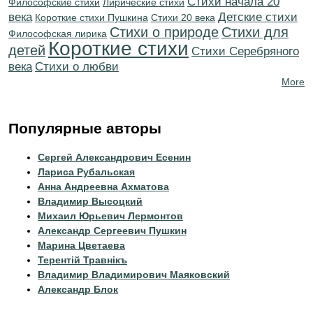
Cтихи начала 20
Философские стихи
Лирические стихи
века
Детские стихи
Короткие стихи Пушкина
Стихи 20 века
Стихи о природе
Стихи для
Философская лирика
Короткие стихи
детей
Cтихи Серебряного
века
Стихи о любви
More
Популярные авторы
Сергей Александрович Есенин
Лариса Рубальская
Анна Андреевна Ахматова
Владимир Высоцкий
Михаил Юрьевич Лермонтов
Александр Сергеевич Пушкин
Марина Цветаева
Терентiй Травнiкъ
Владимир Владимирович Маяковский
Александр Блок