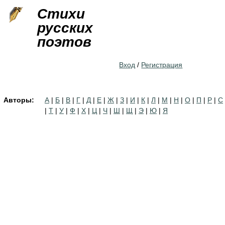
Jump to navigation
Стихи
русских
поэтов
Вход
/
Регистрация
Авторы:
А
|
Б
|
В
|
Г
|
Д
|
Е
|
Ж
|
З
|
И
|
К
|
Л
|
М
|
Н
|
О
|
П
|
Р
|
С
|
Т
|
У
|
Ф
|
Х
|
Ц
|
Ч
|
Ш
|
Щ
|
Э
|
Ю
|
Я