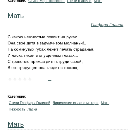
Категории:
Стихи Мережковского
Стихи о любви
Мать
Мать
Глафира Галина
С какою нежностью покоит на руках
Она своё дитя в задумчивом молчаньи!..
На сомкнутых губах лежит печать страданья,
И ласка тихая в опущенных глазах...
С тревогою прижав дитя к груди своей,
В его грядущее она глядит с тоскою,
...
Категории:
Стихи Глафиры Галиной
Лирические стихи о матери
Мать
Нежность
Ласка
Мать