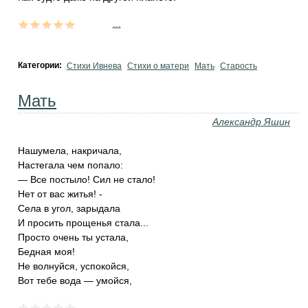
...
Категории:
Стихи Ивнева
Стихи о матери
Мать
Старость
Мать
Александр Яшин
Нашумела, накричала,
Настегала чем попало:
— Все постыло! Сил не стало!
Нет от вас житья! -
Села в угол, зарыдала
И просить прощенья стала...
Просто очень ты устала,
Бедная моя!
Не волнуйся, успокойся,
Вот тебе вода — умойся,
...