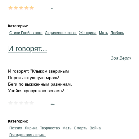
...
Категории:
Стихи Горбовского
Лирические стихи
Женщина
Мать
Любовь
И говорят...
Зоя Верт
И говорят: "Клыком звериным
Порви лютующую мразь!
Беги по выжженным равнинам,
Упейся кровушкою всласть!.."
...
Категории:
Поэзия
Лирика
Творчество
Мать
Смерть
Война
Гражданская лирика