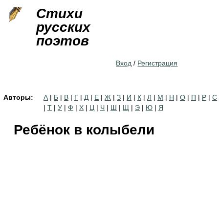
Jump to navigation
Стихи
русских
поэтов
Вход
/
Регистрация
Авторы:
А
|
Б
|
В
|
Г
|
Д
|
Е
|
Ж
|
З
|
И
|
К
|
Л
|
М
|
Н
|
О
|
П
|
Р
|
С
|
Т
|
У
|
Ф
|
Х
|
Ц
|
Ч
|
Ш
|
Щ
|
Э
|
Ю
|
Я
Ребёнок в колыбели