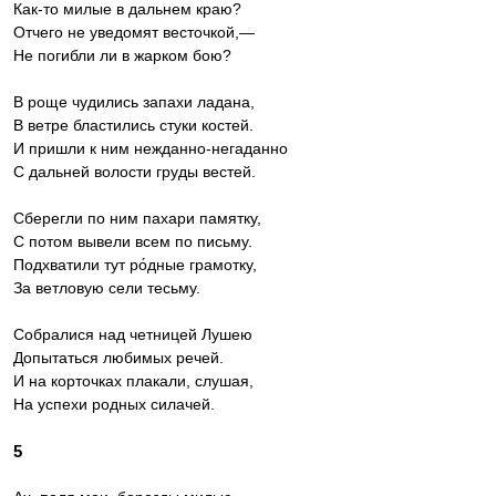
Как-то милые в дальнем краю?
Отчего не уведомят весточкой,—
Не погибли ли в жарком бою?
В роще чудились запахи ладана,
В ветре бластились стуки костей.
И пришли к ним нежданно-негаданно
С дальней волости груды вестей.
Сберегли по ним пахари памятку,
С потом вывели всем по письму.
Подхватили тут ро́дные грамотку,
За ветловую сели тесьму.
Собралися над четницей Лушею
Допытаться любимых речей.
И на корточках плакали, слушая,
На успехи родных силачей.
5