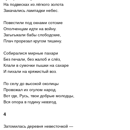
На подвесках из лёгкого золота
Закачались лампадки небес.
Повестили под окнами сотские
Ополченцам идти на войну.
Загыгыкали бабы слободские,
Плач прорезал кругом тишину.
Собиралися мирные пахари
Без печали, без жалоб и слёз,
Клали в сумочки пышки на сахаре
И пихали на кряжистый воз.
По селу до высокой околицы
Провожал их огулом народ.
Вот где, Русь, твои добрые молодцы,
Вся опора в годину невзгод.
4
Затомилась деревня невесточкой —