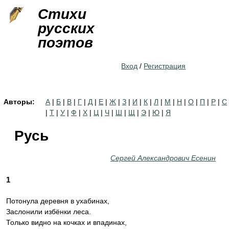
Jump to navigation
Стихи
русских
поэтов
Вход
/
Регистрация
Авторы:
А
|
Б
|
В
|
Г
|
Д
|
Е
|
Ж
|
З
|
И
|
К
|
Л
|
М
|
Н
|
О
|
П
|
Р
|
С
|
Т
|
У
|
Ф
|
Х
|
Ц
|
Ч
|
Ш
|
Щ
|
Э
|
Ю
|
Я
Русь
Сергей Александрович Есенин
1
Потонула деревня в ухабинах,
Заслонили избёнки леса.
Только видно на кочках и впадинах,