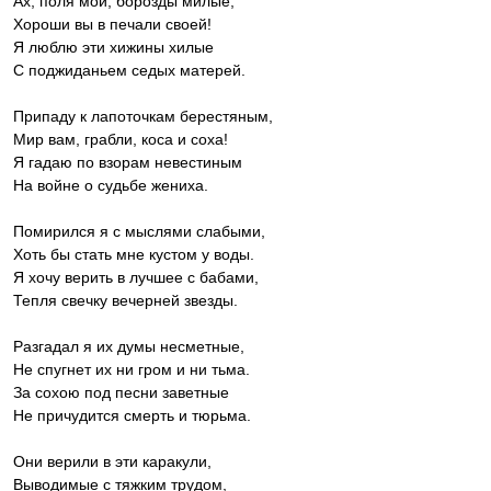
Ах, поля мои, борозды милые,
Хороши вы в печали своей!
Я люблю эти хижины хилые
С поджиданьем седых матерей.
Припаду к лапоточкам берестяным,
Мир вам, грабли, коса и соха!
Я гадаю по взорам невестиным
На войне о судьбе жениха.
Помирился я с мыслями слабыми,
Хоть бы стать мне кустом у воды.
Я хочу верить в лучшее с бабами,
Тепля свечку вечерней звезды.
Разгадал я их думы несметные,
Не спугнет их ни гром и ни тьма.
За сохою под песни заветные
Не причудится смерть и тюрьма.
Они верили в эти каракули,
Выводимые с тяжким трудом,