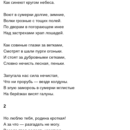
Как синеют кругом небеса.
Воют в сумерки долгие, зимние,
Волки грозные с тощих полей.
По дворам в погорающем инее
Над застрехами храп лошадей.
Как совиные глазки за ветками,
Смотрят в шали пурги огоньки.
И стоят за дубровными сетками,
Словно нечисть лесная, пеньки.
Запугала нас сила нечистая,
Что ни прорубь — везде колдуны.
В злую заморозь в сумерки мглистые
На берёзках висят галуны.
2
Но люблю тебя, родина кроткая!
А за что — разгадать не могу.