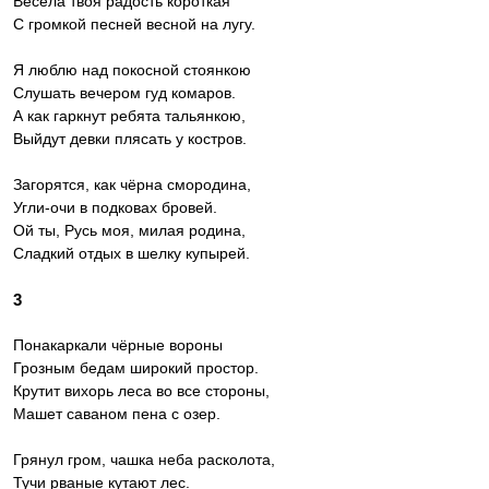
Весела твоя радость короткая
С громкой песней весной на лугу.
Я люблю над покосной стоянкою
Слушать вечером гуд комаров.
А как гаркнут ребята тальянкою,
Выйдут девки плясать у костров.
Загорятся, как чёрна смородина,
Угли-очи в подковах бровей.
Ой ты, Русь моя, милая родина,
Сладкий отдых в шелку купырей.
3
Понакаркали чёрные вороны
Грозным бедам широкий простор.
Крутит вихорь леса во все стороны,
Машет саваном пена с озер.
Грянул гром, чашка неба расколота,
Тучи рваные кутают лес.