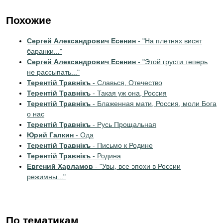
Похожие
Сергей Александрович Есенин
- "На плетнях висят
баранки..."
Сергей Александрович Есенин
- "Этой грусти теперь
не рассыпать..."
Терентiй Травнiкъ
- Славься, Отечество
Терентiй Травнiкъ
- Такая уж она, Россия
Терентiй Травнiкъ
- Блаженная мати, Россия, моли Бога
о нас
Терентiй Травнiкъ
- Русь Прощальная
Юрий Галкин
- Ода
Терентiй Травнiкъ
- Письмо к Родине
Терентiй Травнiкъ
- Родина
Евгений Харламов
- "Увы, все эпохи в России
режимны..."
По тематикам