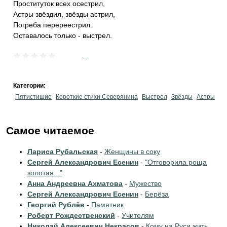
Проституток всех осестрил,
Астры звёздил, звёзды астрил,
Погреба перереестрил.
Оставалось только - выстрел.
...
Категории:
Пятистишие
Короткие стихи Северянина
Выстрел
Звёзды
Астры
Самое читаемое
Лариса Рубальская
-
Женщины в соку
Сергей Александрович Есенин
-
"Отговорила роща
золотая..."
Анна Андреевна Ахматова
-
Мужество
Сергей Александрович Есенин
-
Берёза
Георгий Рублёв
-
Памятник
Роберт Рождественский
-
Учителям
Николай Алексеевич Некрасов
-
Кому на Руси жить