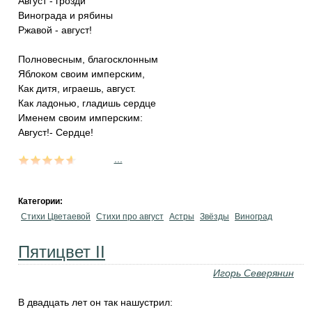
Август - грозди
Винограда и рябины
Ржавой - август!
Полновесным, благосклонным
Яблоком своим имперским,
Как дитя, играешь, август.
Как ладонью, гладишь сердце
Именем своим имперским:
Август!- Сердце!
...
Категории:
Стихи Цветаевой
Стихи про август
Астры
Звёзды
Виноград
Пятицвет II
Игорь Северянин
В двадцать лет он так нашустрил: