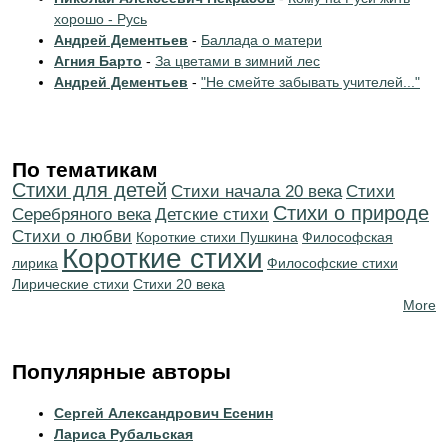
хорошо - Русь
Андрей Дементьев
-
Баллада о матери
Агния Барто
-
За цветами в зимний лес
Андрей Дементьев
-
"Не смейте забывать учителей..."
По тематикам
Стихи для детей
Cтихи начала 20 века
Cтихи
Стихи о природе
Серебряного века
Детские стихи
Стихи о любви
Короткие стихи Пушкина
Философская
Короткие стихи
лирика
Философские стихи
Лирические стихи
Стихи 20 века
More
Популярные авторы
Сергей Александрович Есенин
Лариса Рубальская