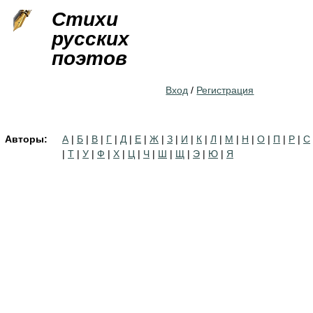
Jump to navigation
Стихи
русских
поэтов
Вход
/
Регистрация
Авторы:
А
|
Б
|
В
|
Г
|
Д
|
Е
|
Ж
|
З
|
И
|
К
|
Л
|
М
|
Н
|
О
|
П
|
Р
|
С
|
Т
|
У
|
Ф
|
Х
|
Ц
|
Ч
|
Ш
|
Щ
|
Э
|
Ю
|
Я