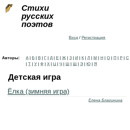
Jump to navigation
Стихи
русских
поэтов
Вход
/
Регистрация
Авторы:
А
|
Б
|
В
|
Г
|
Д
|
Е
|
Ж
|
З
|
И
|
К
|
Л
|
М
|
Н
|
О
|
П
|
Р
|
С
|
Т
|
У
|
Ф
|
Х
|
Ц
|
Ч
|
Ш
|
Щ
|
Э
|
Ю
|
Я
Детская игра
Ёлка (зимняя игра)
Елена Благинина