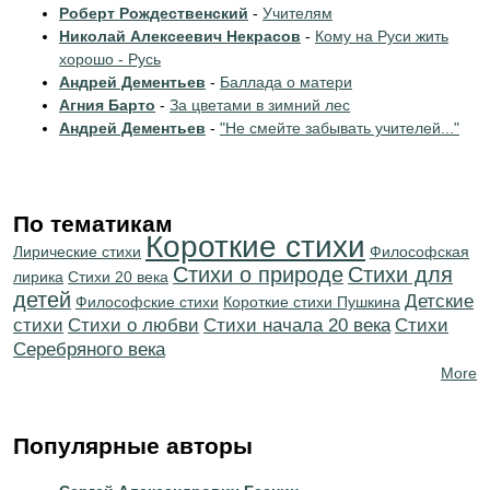
Роберт Рождественский
-
Учителям
Николай Алексеевич Некрасов
-
Кому на Руси жить
хорошо - Русь
Андрей Дементьев
-
Баллада о матери
Агния Барто
-
За цветами в зимний лес
Андрей Дементьев
-
"Не смейте забывать учителей..."
По тематикам
Короткие стихи
Лирические стихи
Философская
Стихи о природе
Стихи для
лирика
Стихи 20 века
детей
Детские
Философские стихи
Короткие стихи Пушкина
стихи
Стихи о любви
Cтихи начала 20 века
Cтихи
Серебряного века
More
Популярные авторы