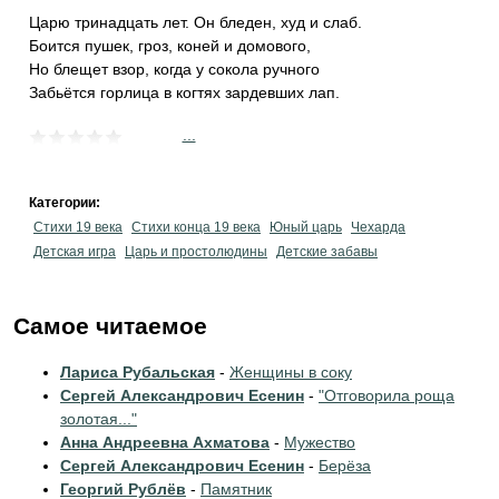
Царю тринадцать лет. Он бледен, худ и слаб.
Боится пушек, гроз, коней и домового,
Но блещет взор, когда у сокола ручного
Забьётся горлица в когтях зардевших лап.
...
Категории:
Стихи 19 века
Стихи конца 19 века
Юный царь
Чехарда
Детская игра
Царь и простолюдины
Детские забавы
Самое читаемое
Лариса Рубальская
-
Женщины в соку
Сергей Александрович Есенин
-
"Отговорила роща
золотая..."
Анна Андреевна Ахматова
-
Мужество
Сергей Александрович Есенин
-
Берёза
Георгий Рублёв
-
Памятник