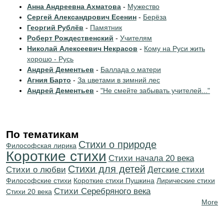
Анна Андреевна Ахматова
-
Мужество
Сергей Александрович Есенин
-
Берёза
Георгий Рублёв
-
Памятник
Роберт Рождественский
-
Учителям
Николай Алексеевич Некрасов
-
Кому на Руси жить
хорошо - Русь
Андрей Дементьев
-
Баллада о матери
Агния Барто
-
За цветами в зимний лес
Андрей Дементьев
-
"Не смейте забывать учителей..."
По тематикам
Стихи о природе
Философская лирика
Короткие стихи
Cтихи начала 20 века
Стихи для детей
Стихи о любви
Детские стихи
Философские стихи
Короткие стихи Пушкина
Лирические стихи
Cтихи Серебряного века
Стихи 20 века
More