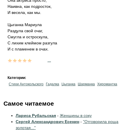
Она актриса просто,
Наивна, как подросток,
И весела, как мы.
Цыганка Мариула
Раздула свой очаг,
Смугла и остроскула,
С лихим клеймом разгула
И с пламенем в очах.
...
Категории:
Стихи Антокольского
Гадалка
Цыганка
Шарманка
Хиромантка
Самое читаемое
Лариса Рубальская
-
Женщины в соку
Сергей Александрович Есенин
-
"Отговорила роща
золотая..."