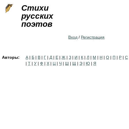
Jump to navigation
Стихи
русских
поэтов
Вход
/
Регистрация
Авторы:
А
|
Б
|
В
|
Г
|
Д
|
Е
|
Ж
|
З
|
И
|
К
|
Л
|
М
|
Н
|
О
|
П
|
Р
|
С
|
Т
|
У
|
Ф
|
Х
|
Ц
|
Ч
|
Ш
|
Щ
|
Э
|
Ю
|
Я