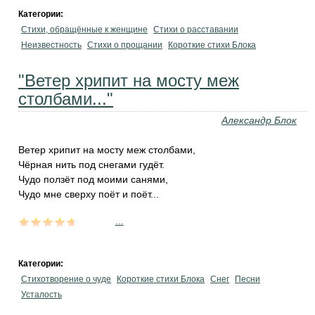
Категории:
Стихи, обращённые к женщине
Стихи о расставании
Неизвестность
Стихи о прощании
Короткие стихи Блока
"Ветер хрипит на мосту меж
столбами..."
Александр Блок
Ветер хрипит на мосту меж столбами,
Чёрная нить под снегами гудёт.
Чудо ползёт под моими санями,
Чудо мне сверху поёт и поёт...
...
Категории:
Стихотворение о чуде
Короткие стихи Блока
Снег
Песни
Усталость