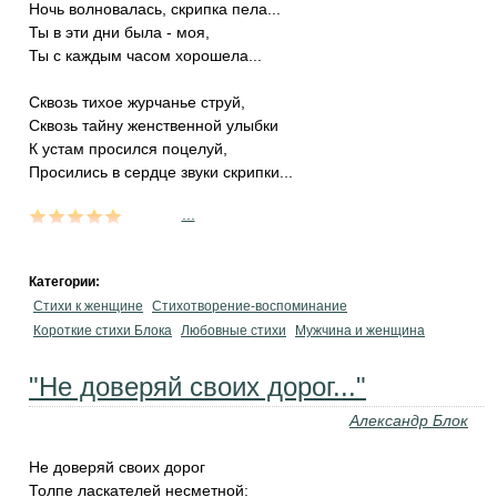
Ночь волновалась, скрипка пела...
Ты в эти дни была - моя,
Ты с каждым часом хорошела...
Сквозь тихое журчанье струй,
Сквозь тайну женственной улыбки
К устам просился поцелуй,
Просились в сердце звуки скрипки...
...
Категории:
Стихи к женщине
Стихотворение-воспоминание
Короткие стихи Блока
Любовные стихи
Мужчина и женщина
"Не доверяй своих дорог..."
Александр Блок
Не доверяй своих дорог
Толпе ласкателей несметной: