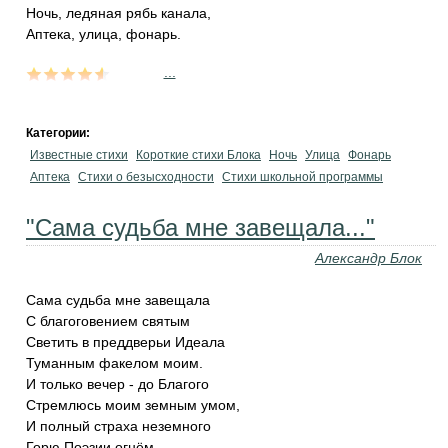
Ночь, ледяная рябь канала,
Аптека, улица, фонарь.
...
Категории:
Известные стихи
Короткие стихи Блока
Ночь
Улица
Фонарь
Аптека
Стихи о безысходности
Стихи школьной программы
"Сама судьба мне завещала..."
Александр Блок
Сама судьба мне завещала
С благоговением святым
Светить в преддверьи Идеала
Туманным факелом моим.
И только вечер - до Благого
Стремлюсь моим земным умом,
И полный страха неземного
Горю Поэзии огнём.