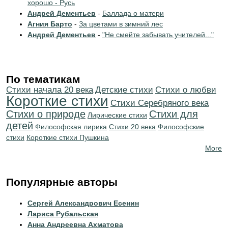
хорошо - Русь
Андрей Дементьев
-
Баллада о матери
Агния Барто
-
За цветами в зимний лес
Андрей Дементьев
-
"Не смейте забывать учителей..."
По тематикам
Cтихи начала 20 века
Детские стихи
Стихи о любви
Короткие стихи
Cтихи Серебряного века
Стихи о природе
Стихи для
Лирические стихи
детей
Философская лирика
Стихи 20 века
Философские
стихи
Короткие стихи Пушкина
More
Популярные авторы
Сергей Александрович Есенин
Лариса Рубальская
Анна Андреевна Ахматова