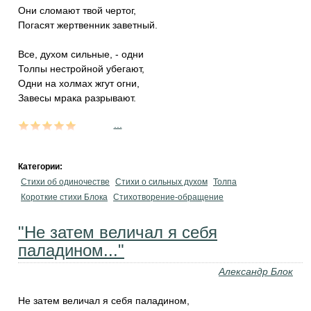
Они сломают твой чертог,
Погасят жертвенник заветный.
Все, духом сильные, - одни
Толпы нестройной убегают,
Одни на холмах жгут огни,
Завесы мрака разрывают.
...
Категории:
Стихи об одиночестве
Стихи о сильных духом
Толпа
Короткие стихи Блока
Стихотворение-обращение
"Не затем величал я себя
паладином..."
Александр Блок
Не затем величал я себя паладином,