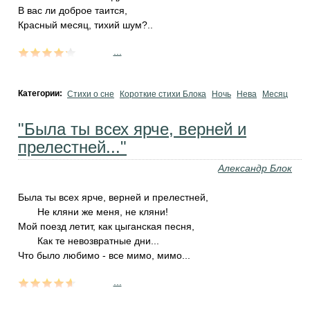
В вас ли доброе таится,
Красный месяц, тихий шум?..
...
Категории:
Стихи о сне
Короткие стихи Блока
Ночь
Нева
Месяц
"Была ты всех ярче, верней и
прелестней..."
Александр Блок
Была ты всех ярче, верней и прелестней,
Не кляни же меня, не кляни!
Мой поезд летит, как цыганская песня,
Как те невозвратные дни...
Что было любимо - все мимо, мимо...
...