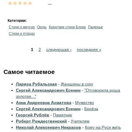
...
Категории:
Стихи о мечтах
Орлы
Короткие стихи Блока
Паденье
Стихи о птицах
Pages
1
2
следующая ›
последняя »
Самое читаемое
Лариса Рубальская
-
Женщины в соку
Сергей Александрович Есенин
-
"Отговорила роща
золотая..."
Анна Андреевна Ахматова
-
Мужество
Сергей Александрович Есенин
-
Берёза
Георгий Рублёв
-
Памятник
Роберт Рождественский
-
Учителям
Николай Алексеевич Некрасов
-
Кому на Руси жить