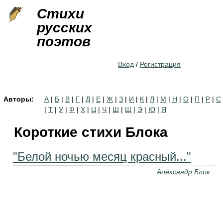
Jump to navigation
Стихи
русских
поэтов
Вход
/
Регистрация
Авторы:
А
|
Б
|
В
|
Г
|
Д
|
Е
|
Ж
|
З
|
И
|
К
|
Л
|
М
|
Н
|
О
|
П
|
Р
|
С
|
Т
|
У
|
Ф
|
Х
|
Ц
|
Ч
|
Ш
|
Щ
|
Э
|
Ю
|
Я
Короткие стихи Блока
"Белой ночью месяц красный..."
Александр Блок