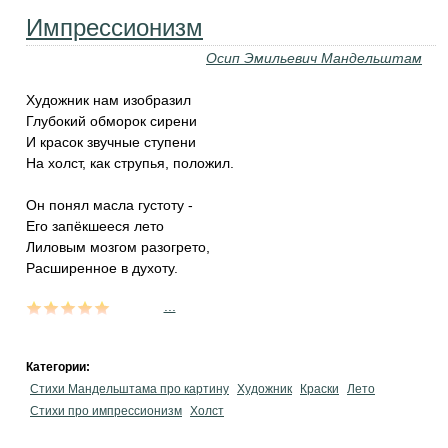
Импрессионизм
Осип Эмильевич Мандельштам
Художник нам изобразил
Глубокий обморок сирени
И красок звучные ступени
На холст, как струпья, положил.
Он понял масла густоту -
Его запёкшееся лето
Лиловым мозгом разогрето,
Расширенное в духоту.
...
Категории:
Стихи Мандельштама про картину
Художник
Краски
Лето
Стихи про импрессионизм
Холст