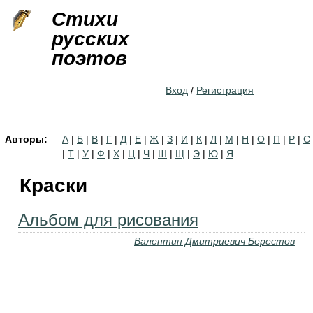
Jump to navigation
Стихи
русских
поэтов
Вход
/
Регистрация
Авторы:
А
|
Б
|
В
|
Г
|
Д
|
Е
|
Ж
|
З
|
И
|
К
|
Л
|
М
|
Н
|
О
|
П
|
Р
|
С
|
Т
|
У
|
Ф
|
Х
|
Ц
|
Ч
|
Ш
|
Щ
|
Э
|
Ю
|
Я
Краски
Альбом для рисования
Валентин Дмитриевич Берестов