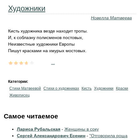
Художники
Новелла Матвеева
Кисть художника везде находит тропы.
И, к соблазну полисменов постовых,
Неизвестные художники Европы
Пишут красками на хмурых мостовых.
...
Категории:
Стихи Матвеевой
Стихи о художниках
Кисть
Художники
Краски
Живописец
Самое читаемое
Лариса Рубальская
-
Женщины в соку
Сергей Александрович Есенин
-
"Отговорила роща