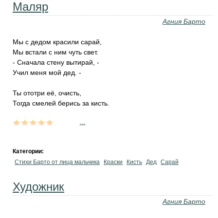
Маляр
Агния Барто
Мы с дедом красили сарай,
Мы встали с ним чуть свет.
- Сначала стену вытирай, -
Учил меня мой дед. -
Ты ототри её, очисть,
Тогда смелей берись за кисть.
...
Категории:
Стихи Барто от лица мальчика
Краски
Кисть
Дед
Сарай
Художник
Агния Барто