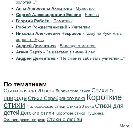
золотая..."
Анна Андреевна Ахматова
-
Мужество
Сергей Александрович Есенин
-
Берёза
Георгий Рублёв
-
Памятник
Роберт Рождественский
-
Учителям
Николай Алексеевич Некрасов
-
Кому на Руси жить
хорошо - Русь
Андрей Дементьев
-
Баллада о матери
Агния Барто
-
За цветами в зимний лес
Андрей Дементьев
-
"Не смейте забывать учителей..."
По тематикам
Стихи о
Cтихи начала 20 века
Лирические стихи
Короткие
природе
Cтихи Серебряного века
стихи
Стихи для
Философские стихи
Стихи 20 века
детей
Детские стихи
Короткие стихи Пушкина
Стихи о любви
Философская лирика
More