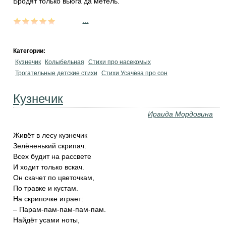
Бродят только вьюга да метель.
...
Категории:
Кузнечик
Колыбельная
Стихи про насекомых
Трогательные детские стихи
Стихи Усачёва про сон
Кузнечик
Ираида Мордовина
Живёт в лесу кузнечик
Зелёненький скрипач.
Всех будит на рассвете
И ходит только вскач.
Он скачет по цветочкам,
По травке и кустам.
На скрипочке играет:
– Парам-пам-пам-пам-пам.
Найдёт усами ноты,