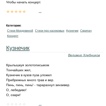
Чтобы начать концерт.
...
Категории:
Стихи Мордовиной
Стихи про насекомых
Кузнечик
Скрипач
Концерт
Кузнечик
Велимир Хлебников
Крылышкуя золотописьмом
Тончайших жил,
Кузнечик в кузов пуза уложил
Прибрежных много трав и вер.
Пинь, пинь, пинь! - тарарахнул зинзивер.
О, лебедиво!
О, озари!
...