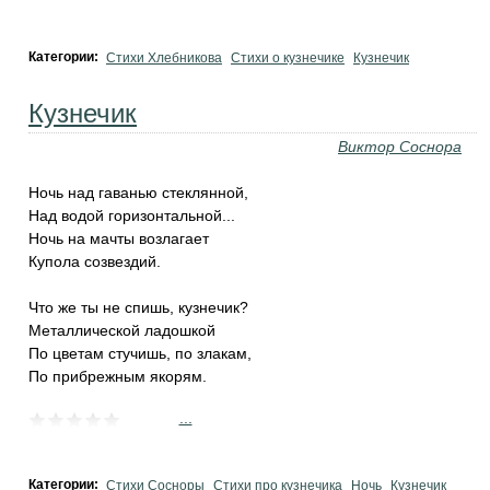
Категории:
Стихи Хлебникова
Стихи о кузнечике
Кузнечик
Кузнечик
Виктор Соснора
Ночь над гаванью стеклянной,
Над водой горизонтальной...
Ночь на мачты возлагает
Купола созвездий.
Что же ты не спишь, кузнечик?
Металлической ладошкой
По цветам стучишь, по злакам,
По прибрежным якорям.
...
Категории:
Стихи Сосноры
Стихи про кузнечика
Ночь
Кузнечик