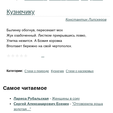
Кузнечику
Константин Липскеров
Былинку обогнув, пересекает мох
Жук озабоченный. Листком прикрывшись ловко,
Улитка нежится. А Божия коровка
Вползает бережно на свой чертополох.
...
Категории:
Стихи о природе
Кузнечик
Стихи о насекомых
Самое читаемое
Лариса Рубальская
-
Женщины в соку
Сергей Александрович Есенин
-
"Отговорила роща
золотая..."