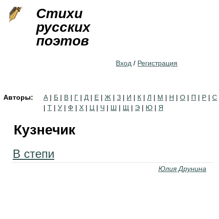
Jump to navigation
Стихи
русских
поэтов
Вход
/
Регистрация
Авторы:
А
|
Б
|
В
|
Г
|
Д
|
Е
|
Ж
|
З
|
И
|
К
|
Л
|
М
|
Н
|
О
|
П
|
Р
|
С
|
Т
|
У
|
Ф
|
Х
|
Ц
|
Ч
|
Ш
|
Щ
|
Э
|
Ю
|
Я
Кузнечик
В степи
Юлия Друнина