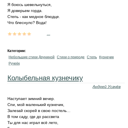
Я боюсь шевельнуться,
Я доверьем горда.
Степь - как медное блюдце.
Что блеснуло? Вода!
...
Категории:
Небольшие стихи Друниной
Стихи о природе
Степь
Кузнечик
Ручеёк
Колыбельная кузнечику
Андрей Усачёв
Наступает зимний вечер.
Спи, мой маленький кузнечик,
Залезай скорей в свою постель…
В том саду, где до рассвета
Ты для нас играл всё лето,