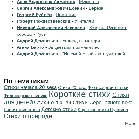
Анна Андреевна Ахматова
-
Мужество
Сергей Александрович Есенин
-
Берёза
Георгий Рублёв
-
Памятник
Роберт Рождественский
-
Учителям
Николай Алексеевич Некрасов
-
Кому на Руси жить
хорошо - Русь
Андрей Дементьев
-
Баллада о матери
Агния Барто
-
За цветами в зимний лес
Андрей Дементьев
-
"Не смейте забывать учителей..."
По тематикам
Cтихи начала 20 века
Стихи 20 века
Философские стихи
Короткие стихи
Стихи
Философская лирика
для детей
Стихи о любви
Cтихи Серебряного века
Детские стихи
Лирические стихи
Короткие стихи Пушкина
Стихи о природе
More