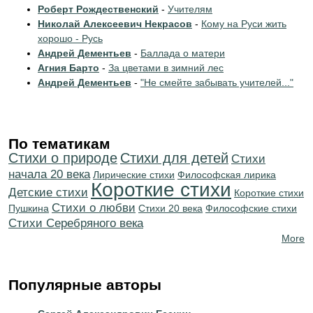
Роберт Рождественский
-
Учителям
Николай Алексеевич Некрасов
-
Кому на Руси жить
хорошо - Русь
Андрей Дементьев
-
Баллада о матери
Агния Барто
-
За цветами в зимний лес
Андрей Дементьев
-
"Не смейте забывать учителей..."
По тематикам
Стихи о природе
Стихи для детей
Cтихи
начала 20 века
Лирические стихи
Философская лирика
Короткие стихи
Детские стихи
Короткие стихи
Стихи о любви
Пушкина
Стихи 20 века
Философские стихи
Cтихи Серебряного века
More
Популярные авторы