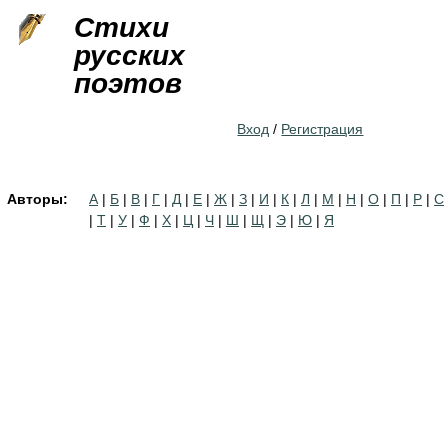
Jump to navigation
Стихи
русских
поэтов
Вход
/
Регистрация
Авторы:
А
|
Б
|
В
|
Г
|
Д
|
Е
|
Ж
|
З
|
И
|
К
|
Л
|
М
|
Н
|
О
|
П
|
Р
|
С
|
Т
|
У
|
Ф
|
Х
|
Ц
|
Ч
|
Ш
|
Щ
|
Э
|
Ю
|
Я