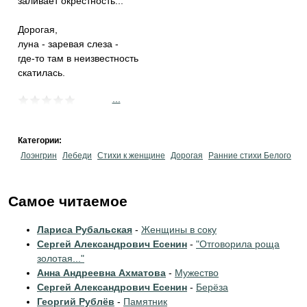
заливает окрестность...
Дорогая,
луна - заревая слеза -
где-то там в неизвестность
скатилась.
...
Категории:
Лоэнгрин
Лебеди
Стихи к женщине
Дорогая
Ранние стихи Белого
Самое читаемое
Лариса Рубальская
-
Женщины в соку
Сергей Александрович Есенин
-
"Отговорила роща
золотая..."
Анна Андреевна Ахматова
-
Мужество
Сергей Александрович Есенин
-
Берёза
Георгий Рублёв
-
Памятник