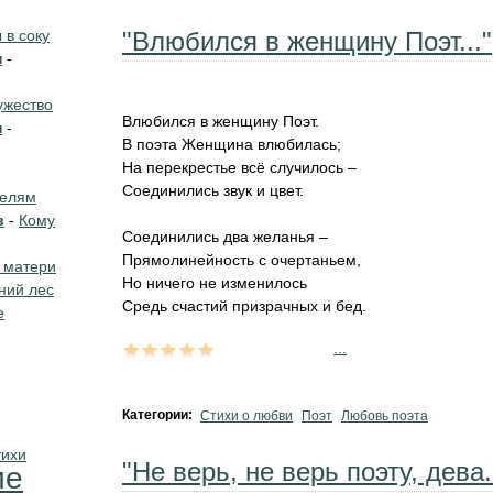
в соку
"Влюбился в женщину Поэт..."
н
-
жество
Влюбился в женщину Поэт.
н
-
В поэта Женщина влюбилась;
На перекрестье всё случилось –
Соединились звук и цвет.
телям
в
-
Кому
Соединились два желанья –
Прямолинейность с очертаньем,
 матери
Но ничего не изменилось
ний лес
Средь счастий призрачных и бед.
е
...
Категории:
Стихи о любви
Поэт
Любовь поэта
тихи
"Не верь, не верь поэту, дева.
ие