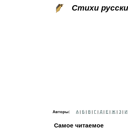
Стихи русск
Авторы:
А
|
Б
|
В
|
Г
|
Д
|
Е
|
Ж
|
З
|
И
Самое читаемое