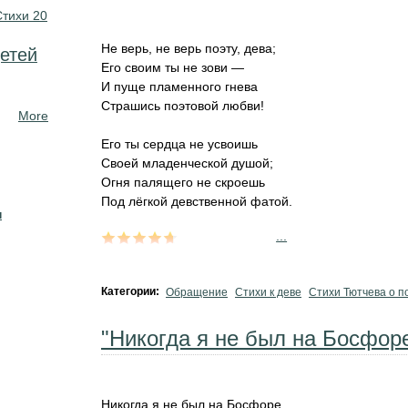
Стихи 20
Не верь, не верь поэту, дева;
етей
Его своим ты не зови —
И пуще пламенного гнева
Страшись поэтовой любви!
More
Его ты сердца не усвоишь
Своей младенческой душой;
Огня палящего не скроешь
Под лёгкой девственной фатой.
н
...
Категории:
Обращение
Стихи к деве
Стихи Тютчева о п
"Никогда я не был на Босфоре
Никогда я не был на Босфоре,