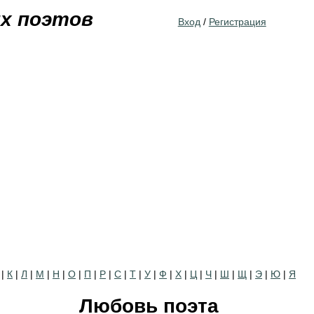
Jump to navigation
их поэтов
Вход
/
Регистрация
|
К
|
Л
|
М
|
Н
|
О
|
П
|
Р
|
С
|
Т
|
У
|
Ф
|
Х
|
Ц
|
Ч
|
Ш
|
Щ
|
Э
|
Ю
|
Я
Любовь поэта