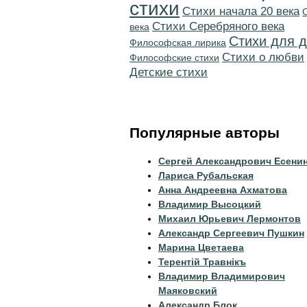
стихи
Cтихи начала 20 века
Cтихи Серебряного века
века
Стихи для д
Философская лирика
Стихи о любви
Философские стихи
Детские стихи
Популярные авторы
Сергей Александрович Есени
Лариса Рубальская
Анна Андреевна Ахматова
Владимир Высоцкий
Михаил Юрьевич Лермонтов
Александр Сергеевич Пушкин
Марина Цветаева
Терентiй Травнiкъ
Владимир Владимирович
Маяковский
Александр Блок