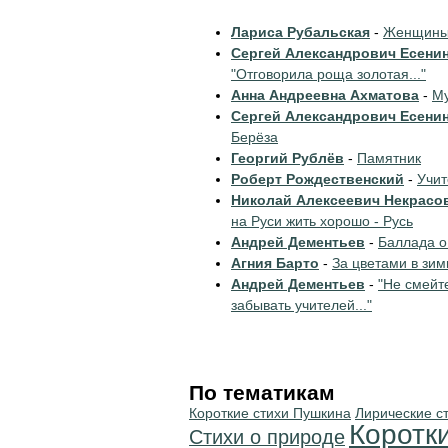
Лариса Рубальская
-
Женщины 
Сергей Александрович Есени
"Отговорила роща золотая..."
Анна Андреевна Ахматова
-
Му
Сергей Александрович Есени
Берёза
Георгий Рублёв
-
Памятник
Роберт Рождественский
-
Учи
Николай Алексеевич Некрасо
на Руси жить хорошо - Русь
Андрей Дементьев
-
Баллада о
Агния Барто
-
За цветами в зим
Андрей Дементьев
-
"Не смейт
забывать учителей..."
По тематикам
Короткие стихи Пушкина
Лирические с
Коротк
Стихи о природе