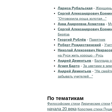
Лариса Рубальская
-
Женщины 
Сергей Александрович Есени
"Отговорила роща золотая..."
Анна Андреевна Ахматова
-
Му
Сергей Александрович Есени
Берёза
Георгий Рублёв
-
Памятник
Роберт Рождественский
-
Учи
Николай Алексеевич Некрасо
на Руси жить хорошо - Русь
Андрей Дементьев
-
Баллада о
Агния Барто
-
За цветами в зим
Андрей Дементьев
-
"Не смейт
забывать учителей..."
По тематикам
Философские стихи
Лирические стихи
начала 20 века
Короткие стихи Пуш