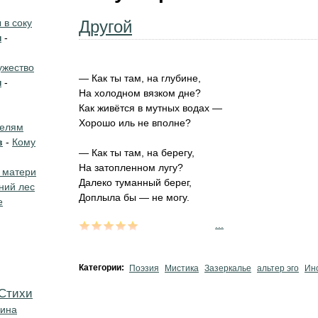
в соку
­Другой
н
-
жество
— Как ты там, на глубине,
н
-
На холодном вязком дне?
Как живётся в мутных водах —
Хорошо иль не вполне?
телям
в
-
Кому
— Как ты там, на берегу,
На затопленном лугу?
 матери
Далеко туманный берег,
ний лес
Доплыла бы — не могу.
е
...
Категории:
Поэзия
Мистика
Зазеркалье
альтер эго
Ин
Cтихи
кина