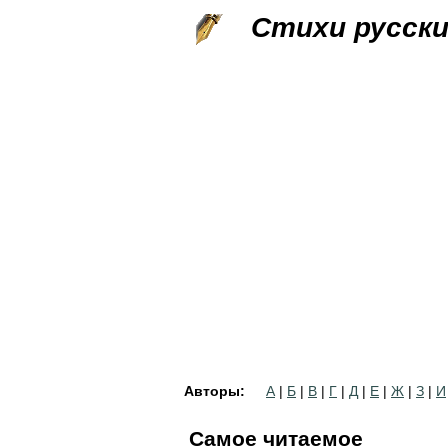
Стихи русск
Авторы:
А
|
Б
|
В
|
Г
|
Д
|
Е
|
Ж
|
З
|
И
Самое читаемое