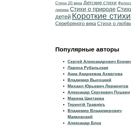
Детские стихи
Стихи 20 века
Филос
Стихи о природе
Стих
лирика
Короткие стихи
детей
Серебряного века
Стихи о любв
Популярные авторы
Сергей Александрович Есени
Лариса Рубальская
Анна Андреевна Ахматова
Владимир Высоцкий
Михаил Юрьевич Лермонтов
Александр Сергеевич Пушкин
Марина Цветаева
Терентiй Травнiкъ
Владимир Владимирович
Маяковский
Александр Блок