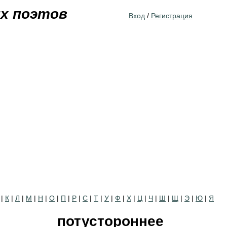
Jump to navigation
их поэтов
Вход
/
Регистрация
|
К
|
Л
|
М
|
Н
|
О
|
П
|
Р
|
С
|
Т
|
У
|
Ф
|
Х
|
Ц
|
Ч
|
Ш
|
Щ
|
Э
|
Ю
|
Я
потустороннее