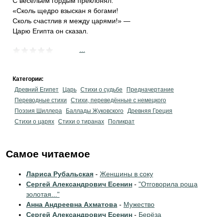
С весельем гордым преклонял:
«Сколь щедро взыскан я богами!
Сколь счастлив я между царями!» —
Царю Египта он сказал.
...
Категории:
Древний Египет
Царь
Стихи о судьбе
Предначертание
Переводные стихи
Стихи, переведённые с немецкого
Поэзия Шиллера
Баллады Жуковского
Древняя Греция
Стихи о царях
Стихи о тиранах
Поликрат
Самое читаемое
Лариса Рубальская
-
Женщины в соку
Сергей Александрович Есенин
-
"Отговорила роща
золотая..."
Анна Андреевна Ахматова
-
Мужество
Сергей Александрович Есенин
-
Берёза