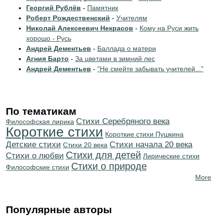
Георгий Рублёв
-
Памятник
Роберт Рождественский
-
Учителям
Николай Алексеевич Некрасов
-
Кому на Руси жить
хорошо - Русь
Андрей Дементьев
-
Баллада о матери
Агния Барто
-
За цветами в зимний лес
Андрей Дементьев
-
"Не смейте забывать учителей..."
По тематикам
Cтихи Серебряного века
Философская лирика
Короткие стихи
Короткие стихи Пушкина
Детские стихи
Cтихи начала 20 века
Стихи 20 века
Стихи для детей
Стихи о любви
Лирические стихи
Стихи о природе
Философские стихи
More
Популярные авторы