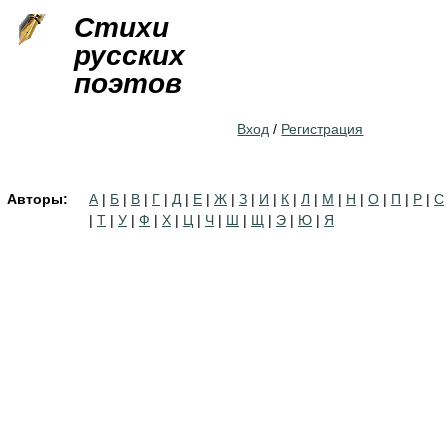
Jump to navigation
Стихи
русских
поэтов
Вход
/
Регистрация
Авторы:
А
|
Б
|
В
|
Г
|
Д
|
Е
|
Ж
|
З
|
И
|
К
|
Л
|
М
|
Н
|
О
|
П
|
Р
|
С
|
Т
|
У
|
Ф
|
Х
|
Ц
|
Ч
|
Ш
|
Щ
|
Э
|
Ю
|
Я