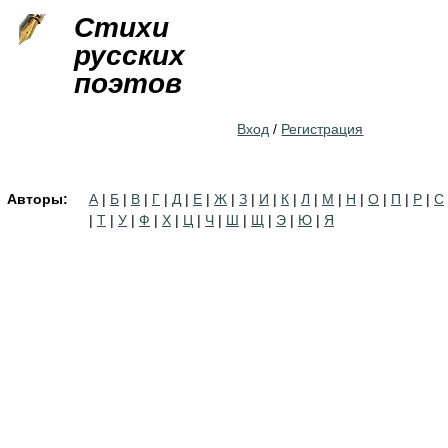
Jump to navigation
Стихи
русских
поэтов
Вход
/
Регистрация
Авторы:
А
|
Б
|
В
|
Г
|
Д
|
Е
|
Ж
|
З
|
И
|
К
|
Л
|
М
|
Н
|
О
|
П
|
Р
|
С
|
Т
|
У
|
Ф
|
Х
|
Ц
|
Ч
|
Ш
|
Щ
|
Э
|
Ю
|
Я