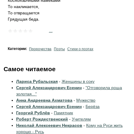
Косноязычными намёками
То накликается,
То отвращается
Грядущая беда.
...
Категории:
Пророчества
Поэты
Стихи о поэтах
Самое читаемое
Лариса Рубальская
-
Женщины в соку
Сергей Александрович Есенин
-
"Отговорила роща
золотая..."
Анна Андреевна Ахматова
-
Мужество
Сергей Александрович Есенин
-
Берёза
Георгий Рублёв
-
Памятник
Роберт Рождественский
-
Учителям
Николай Алексеевич Некрасов
-
Кому на Руси жить
хорошо - Русь