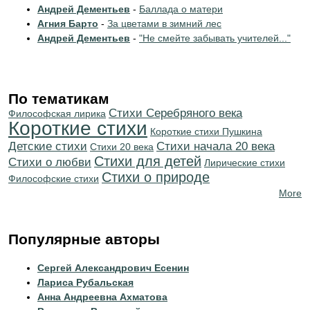
Андрей Дементьев
-
Баллада о матери
Агния Барто
-
За цветами в зимний лес
Андрей Дементьев
-
"Не смейте забывать учителей..."
По тематикам
Cтихи Серебряного века
Философская лирика
Короткие стихи
Короткие стихи Пушкина
Детские стихи
Cтихи начала 20 века
Стихи 20 века
Стихи для детей
Стихи о любви
Лирические стихи
Стихи о природе
Философские стихи
More
Популярные авторы
Сергей Александрович Есенин
Лариса Рубальская
Анна Андреевна Ахматова