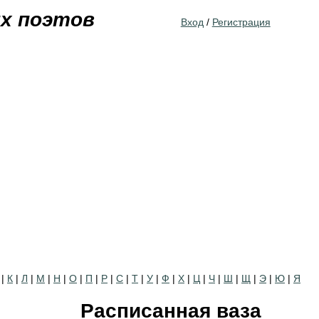
Jump to navigation
их поэтов
Вход
/
Регистрация
|
К
|
Л
|
М
|
Н
|
О
|
П
|
Р
|
С
|
Т
|
У
|
Ф
|
Х
|
Ц
|
Ч
|
Ш
|
Щ
|
Э
|
Ю
|
Я
Расписанная ваза