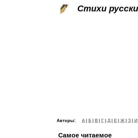
Стихи русск
Авторы:
А
|
Б
|
В
|
Г
|
Д
|
Е
|
Ж
|
З
|
И
Самое читаемое