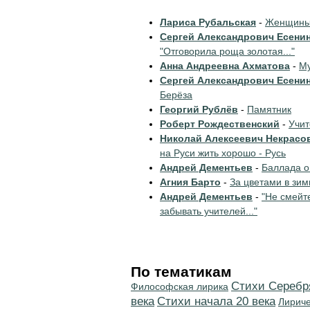
Лариса Рубальская
-
Женщины 
Сергей Александрович Есени
"Отговорила роща золотая..."
Анна Андреевна Ахматова
-
Му
Сергей Александрович Есени
Берёза
Георгий Рублёв
-
Памятник
Роберт Рождественский
-
Учи
Николай Алексеевич Некрасо
на Руси жить хорошо - Русь
Андрей Дементьев
-
Баллада о
Агния Барто
-
За цветами в зим
Андрей Дементьев
-
"Не смейт
забывать учителей..."
По тематикам
Cтихи Серебр
Философская лирика
века
Cтихи начала 20 века
Лирич