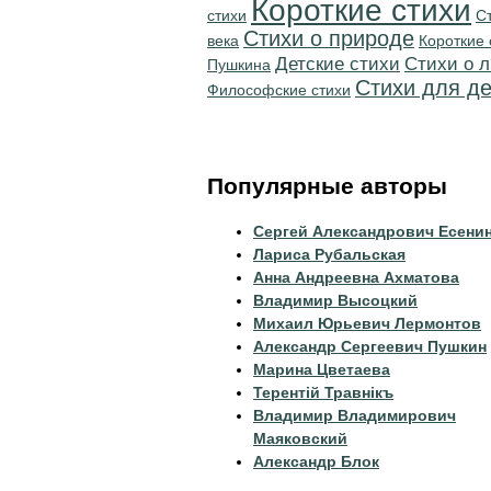
Короткие стихи
стихи
С
Стихи о природе
века
Короткие 
Детские стихи
Стихи о 
Пушкина
Стихи для де
Философские стихи
Популярные авторы
Сергей Александрович Есени
Лариса Рубальская
Анна Андреевна Ахматова
Владимир Высоцкий
Михаил Юрьевич Лермонтов
Александр Сергеевич Пушкин
Марина Цветаева
Терентiй Травнiкъ
Владимир Владимирович
Маяковский
Александр Блок