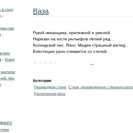
в соку
Ваза
н
-
жество
Рукой чеканщика, прилежной и умелой,
н
-
Нарезан на кости рельефов лёгкий ряд…
Колхидский лес, Язон, Медеи страшный взгляд…
Блестящее руно сливается со стелой…
телям
в
-
Кому
...
 матери
ний лес
Категории:
е
Переводные стихи
Стихи, переведённые с французского
Расписанная ваза
яного
еские