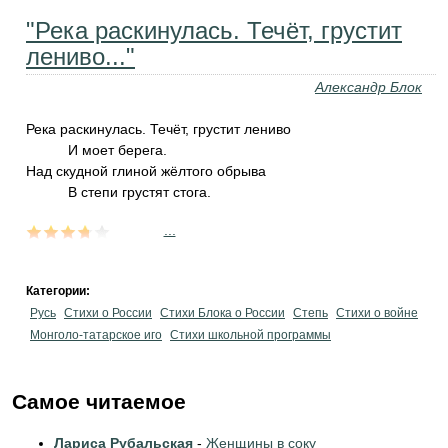
"Река раскинулась. Течёт, грустит
лениво..."
Александр Блок
Река раскинулась. Течёт, грустит лениво
И моет берега.
Над скудной глиной жёлтого обрыва
В степи грустят стога.
...
Категории:
Русь
Стихи о России
Стихи Блока о России
Степь
Стихи о войне
Монголо-татарское иго
Стихи школьной программы
Самое читаемое
Лариса Рубальская
-
Женщины в соку