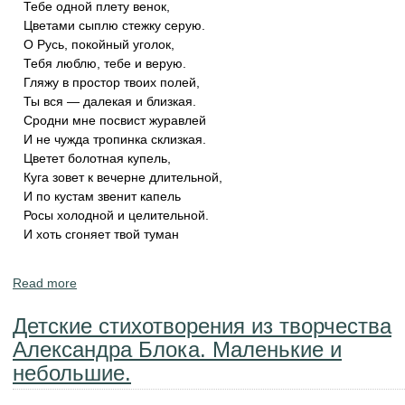
Тебе одной плету венок,
Цветами сыплю стежку серую.
О Русь, покойный уголок,
Тебя люблю, тебе и верую.
Гляжу в простор твоих полей,
Ты вся — далекая и близкая.
Сродни мне посвист журавлей
И не чужда тропинка склизкая.
Цветет болотная купель,
Куга зовет к вечерне длительной,
И по кустам звенит капель
Росы холодной и целительной.
И хоть сгоняет твой туман
Read more
about Патриотические стихи на тему "Родина Россия"
для детей, школьников.
Детские стихотворения из творчества
Александра Блока. Маленькие и
небольшие.