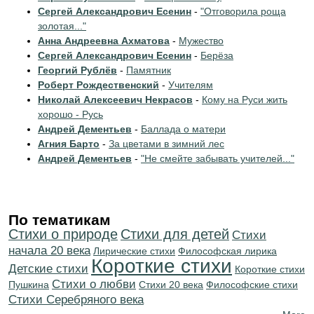
Сергей Александрович Есенин
-
"Отговорила роща
золотая..."
Анна Андреевна Ахматова
-
Мужество
Сергей Александрович Есенин
-
Берёза
Георгий Рублёв
-
Памятник
Роберт Рождественский
-
Учителям
Николай Алексеевич Некрасов
-
Кому на Руси жить
хорошо - Русь
Андрей Дементьев
-
Баллада о матери
Агния Барто
-
За цветами в зимний лес
Андрей Дементьев
-
"Не смейте забывать учителей..."
По тематикам
Стихи о природе
Стихи для детей
Cтихи
начала 20 века
Лирические стихи
Философская лирика
Короткие стихи
Детские стихи
Короткие стихи
Стихи о любви
Пушкина
Стихи 20 века
Философские стихи
Cтихи Серебряного века