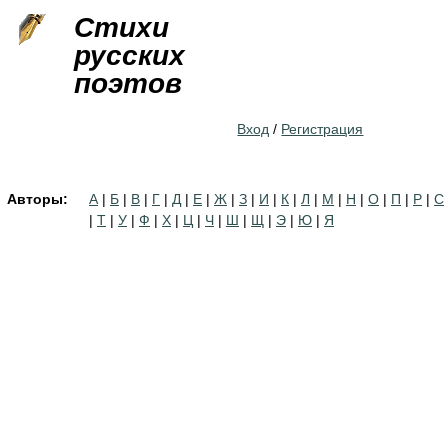
Jump to navigation
Стихи
русских
поэтов
Вход
/
Регистрация
Авторы:
А
|
Б
|
В
|
Г
|
Д
|
Е
|
Ж
|
З
|
И
|
К
|
Л
|
М
|
Н
|
О
|
П
|
Р
|
С
|
Т
|
У
|
Ф
|
Х
|
Ц
|
Ч
|
Ш
|
Щ
|
Э
|
Ю
|
Я