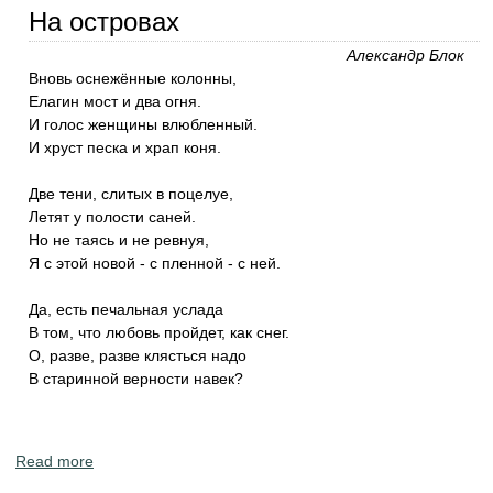
На островах
Александр Блок
Вновь оснежённые колонны,
Елагин мост и два огня.
И голос женщины влюбленный.
И хруст песка и храп коня.
Две тени, слитых в поцелуе,
Летят у полости саней.
Но не таясь и не ревнуя,
Я с этой новой - с пленной - с ней.
Да, есть печальная услада
В том, что любовь пройдет, как снег.
О, разве, разве клясться надо
В старинной верности навек?
Read more
about Детские стихотворения из творчества
Александра Блока. Маленькие и небольшие.