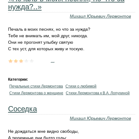
нужда?..»
Михаил Юрьевич Лермонтов
Печаль в моих песнях, но что за нужда?
Тебе не внимать им, мой друг, никогда.
Они не прогонят улыбку святую
С тех уст, для которых живу и тоскую.
...
Категории:
Печальные стихи Лермонтова
Стихи о любимой
Стихи Лермонтова о женщине
Стихи Лермонтова к В.А. Лопухиной
Соседка
Михаил Юрьевич Лермонтов
Не дождаться мне видно свободы,
А тюремные дни будто годы;