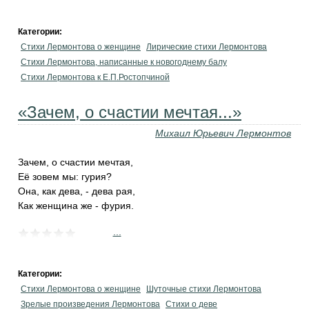
Категории:
Стихи Лермонтова о женщине
Лирические стихи Лермонтова
Стихи Лермонтова, написанные к новогоднему балу
Стихи Лермонтова к Е.П.Ростопчиной
«Зачем, о счастии мечтая...»
Михаил Юрьевич Лермонтов
Зачем, о счастии мечтая,
Её зовем мы: гурия?
Она, как дева, - дева рая,
Как женщина же - фурия.
...
Категории:
Стихи Лермонтова о женщине
Шуточные стихи Лермонтова
Зрелые произведения Лермонтова
Стихи о деве