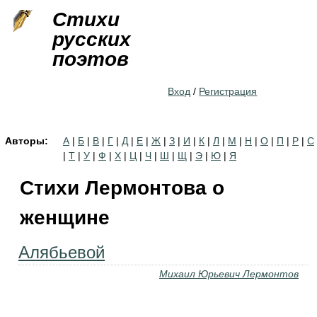
Jump to navigation
Стихи
русских
поэтов
Вход
/
Регистрация
Авторы:
А
|
Б
|
В
|
Г
|
Д
|
Е
|
Ж
|
З
|
И
|
К
|
Л
|
М
|
Н
|
О
|
П
|
Р
|
С
|
Т
|
У
|
Ф
|
Х
|
Ц
|
Ч
|
Ш
|
Щ
|
Э
|
Ю
|
Я
Стихи Лермонтова о
женщине
Алябьевой
Михаил Юрьевич Лермонтов