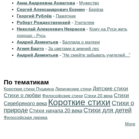
Анна Андреевна Ахматова
-
Мужество
Сергей Александрович Есенин
-
Берёза
Георгий Рублёв
-
Памятник
Роберт Рождественский
-
Учителям
Николай Алексеевич Некрасов
-
Кому на Руси жить
хорошо - Русь
Андрей Дементьев
-
Баллада о матери
Агния Барто
-
За цветами в зимний лес
Андрей Дементьев
-
"Не смейте забывать учителей..."
По тематикам
Детские стихи
Короткие стихи Пушкина
Лирические стихи
Стихи о любви
Cтихи
Философские стихи
Стихи 20 века
Короткие стихи
Стихи о
Серебряного века
природе
Стихи для детей
Cтихи начала 20 века
Философская лирика
More