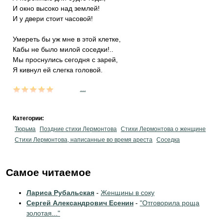
И окно высоко над землей!
И у двери стоит часовой!
Умереть бы уж мне в этой клетке,
Кабы не было милой соседки!..
Мы проснулись сегодня с зарей,
Я кивнул ей слегка головой.
...
Категории:
Тюрьма
Поздние стихи Лермонтова
Стихи Лермонтова о женщине
Стихи Лермонтова, написанные во время ареста
Соседка
Самое читаемое
Лариса Рубальская
-
Женщины в соку
Сергей Александрович Есенин
-
"Отговорила роща
золотая..."