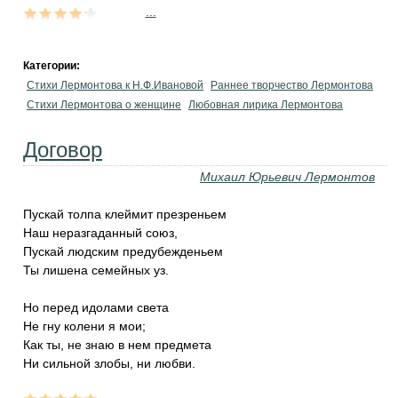
...
Категории:
Стихи Лермонтова к Н.Ф.Ивановой
Раннее творчество Лермонтова
Стихи Лермонтова о женщине
Любовная лирика Лермонтова
Договор
Михаил Юрьевич Лермонтов
Пускай толпа клеймит презреньем
Наш неразгаданный союз,
Пускай людским предубежденьем
Ты лишена семейных уз.
Но перед идолами света
Не гну колени я мои;
Как ты, не знаю в нем предмета
Ни сильной злобы, ни любви.
...