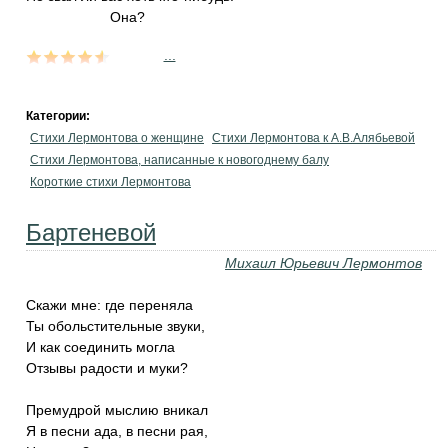
Она?
...
Категории:
Стихи Лермонтова о женщине
Стихи Лермонтова к А.В.Алябьевой
Стихи Лермонтова, написанные к новогоднему балу
Короткие стихи Лермонтова
Бартеневой
Михаил Юрьевич Лермонтов
Скажи мне: где переняла
Ты обольстительные звуки,
И как соединить могла
Отзывы радости и муки?
Премудрой мыслию вникал
Я в песни ада, в песни рая,