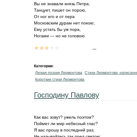
Вы не знавали князь Петра;
Танцует, пишет он порою,
От ног его и от пера
Московским дурам нет покою;
Ему устать бы уж пора,
Ногами — но не головою.
...
Категории:
Легкая поэзия Лермонтова
Стихи Лермонтова, написанн
Короткие стихи Лермонтова
Господину Павлову
Как вас зовут? ужель поэтом?
Поймет ли мир небесный глас?
Я вас прошу в последний раз,
Не называйтесь так пред светом: