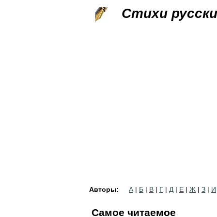
Стихи русск
Авторы:
А
|
Б
|
В
|
Г
|
Д
|
Е
|
Ж
|
З
|
И
Самое читаемое