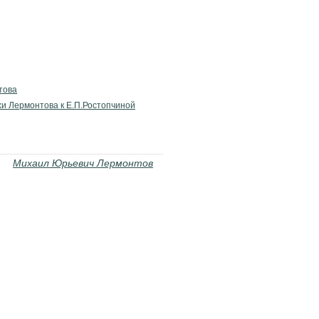
това
и Лермонтова к Е.П.Ростопчиной
Михаил Юрьевич Лермонтов