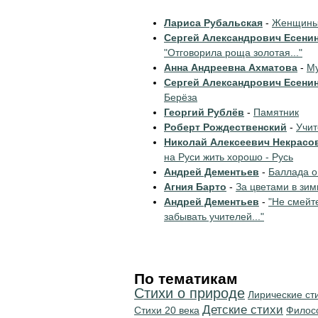
Лариса Рубальская
-
Женщины 
Сергей Александрович Есени
"Отговорила роща золотая..."
Анна Андреевна Ахматова
-
Му
Сергей Александрович Есени
Берёза
Георгий Рублёв
-
Памятник
Роберт Рождественский
-
Учи
Николай Алексеевич Некрасо
на Руси жить хорошо - Русь
Андрей Дементьев
-
Баллада о
Агния Барто
-
За цветами в зим
Андрей Дементьев
-
"Не смейт
забывать учителей..."
По тематикам
Стихи о природе
Лирические ст
Детские стихи
Стихи 20 века
Филос