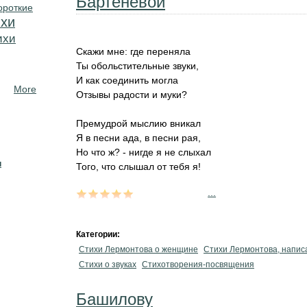
Бартеневой
ороткие
хи
ихи
Скажи мне: где переняла
Ты обольстительные звуки,
И как соединить могла
More
Отзывы радости и муки?
Премудрой мыслию вникал
Я в песни ада, в песни рая,
Но что ж? - нигде я не слыхал
н
Того, что слышал от тебя я!
...
Категории:
Стихи Лермонтова о женщине
Стихи Лермонтова, напис
Стихи о звуках
Стихотворения-посвящения
Башилову