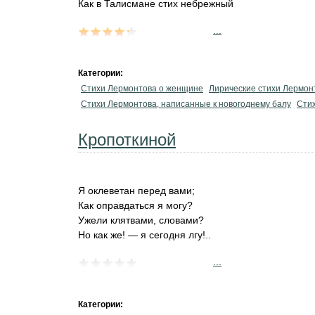
Как в Талисмане стих небрежный
...
Категории:
Стихи Лермонтова о женщине
Лирические стихи Лермон
Стихи Лермонтова, написанные к новогоднему балу
Стих
Кропоткиной
Я оклеветан перед вами;
Как оправдаться я могу?
Ужели клятвами, словами?
Но как же! — я сегодня лгу!..
...
Категории: