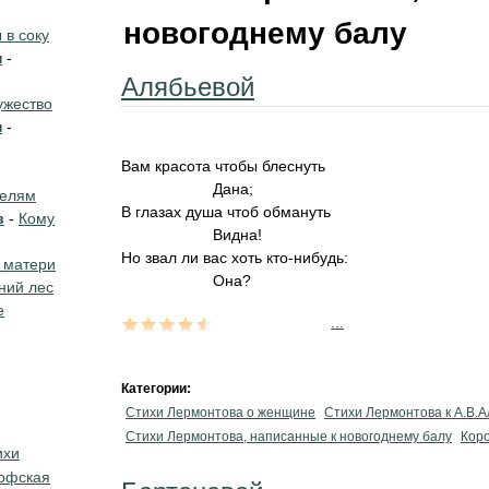
новогоднему балу
в соку
н
-
Алябьевой
жество
н
-
Вам красота чтобы блеснуть
Дана;
телям
В глазах душа чтоб обмануть
в
-
Кому
Видна!
Но звал ли вас хоть кто-нибудь:
 матери
Она?
ний лес
е
...
Категории:
Стихи Лермонтова о женщине
Стихи Лермонтова к А.В.
Стихи Лермонтова, написанные к новогоднему балу
Коро
ихи
офская