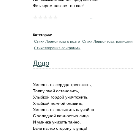
Фигляром назовет он вас!
...
Категории:
Стихи Лермонтова о поэте
Стихи Лермонтова, написанн
Стихотворения-эпиграммы
Додо
Умеешь ты сердца тревожить,
Толпу очей остановить,
Улыбкой гордой уничтожить,
Улыбкой нежной оживить;
Умеешь ты польстить случайно
С холодной важностью лица
И умника унизить тайно,
Взяв пылко сторону глупца!