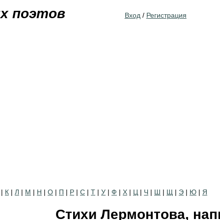
Jump to navigation
их поэтов
Вход
/
Регистрация
|
К
|
Л
|
М
|
Н
|
О
|
П
|
Р
|
С
|
Т
|
У
|
Ф
|
Х
|
Ц
|
Ч
|
Ш
|
Щ
|
Э
|
Ю
|
Я
Стихи Лермонтова, нап