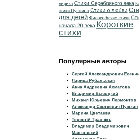
Cтихи Серебряного века
лирика
К
Сти
Стихи о любви
стихи Пушкина
для детей
Cт
Философские стихи
Короткие
начала 20 века
стихи
Популярные авторы
Сергей Александрович Есени
Лариса Рубальская
Анна Андреевна Ахматова
Владимир Высоцкий
Михаил Юрьевич Лермонтов
Александр Сергеевич Пушкин
Марина Цветаева
Терентiй Травнiкъ
Владимир Владимирович
Маяковский