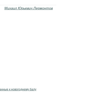
Михаил Юрьевич Лермонтов
анные к новогоднему балу