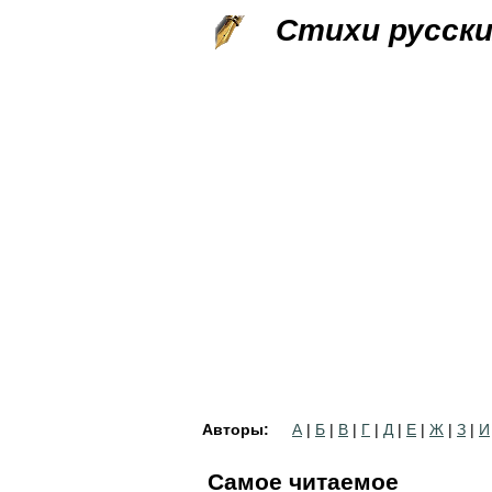
Стихи русск
Авторы:
А
|
Б
|
В
|
Г
|
Д
|
Е
|
Ж
|
З
|
И
Самое читаемое