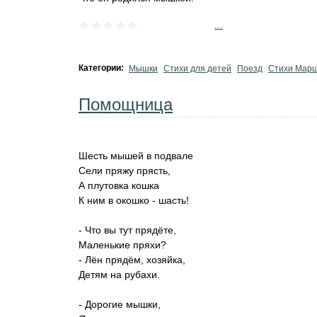
...
Категории:
Мышки
Стихи для детей
Поезд
Стихи Мар
Помощница
Шесть мышей в подвале
Сели пряжу прясть,
А плутовка кошка
К ним в окошко - шасть!
- Что вы тут прядёте,
Маленькие пряхи?
- Лён прядём, хозяйка,
Детям на рубахи.
- Дорогие мышки,