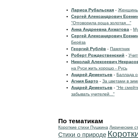
Лариса Рубальская
-
Женщины 
Сергей Александрович Есени
"Отговорила роща золотая..."
Анна Андреевна Ахматова
-
Му
Сергей Александрович Есени
Берёза
Георгий Рублёв
-
Памятник
Роберт Рождественский
-
Учи
Николай Алексеевич Некрасо
на Руси жить хорошо - Русь
Андрей Дементьев
-
Баллада о
Агния Барто
-
За цветами в зим
Андрей Дементьев
-
"Не смейт
забывать учителей..."
По тематикам
Короткие стихи Пушкина
Лирические с
Коротк
Стихи о природе