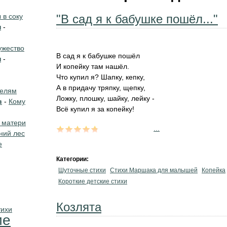
в соку
"В сад я к бабушке пошёл..."
н
-
жество
В сад я к бабушке пошёл
н
-
И копейку там нашёл.
Что купил я? Шапку, кепку,
А в придачу тряпку, щепку,
телям
Ложку, плошку, шайку, лейку -
в
-
Кому
Всё купил я за копейку!
 матери
...
ний лес
е
Категории:
Шуточные стихи
Стихи Маршака для малышей
Копейка
Короткие детские стихи
Козлята
тихи
ие