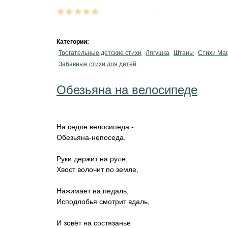
...
Категории:
Трогательные детские стихи
Лягушка
Штаны
Стихи Ма
Забавные стихи для детей
Обезьяна на велосипеде
На седле велосипеда -
Обезьяна-непоседа.
Руки держит на руле,
Хвост волочит по земле,
Нажимает на педаль,
Исподлобья смотрит вдаль,
И зовёт на состязанье