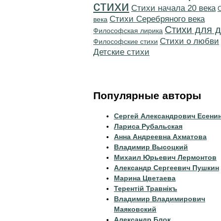
стихи
Cтихи начала 20 века
Cтихи Серебряного века
века
Стихи для д
Философская лирика
Стихи о любви
Философские стихи
Детские стихи
Популярные авторы
Сергей Александрович Есени
Лариса Рубальская
Анна Андреевна Ахматова
Владимир Высоцкий
Михаил Юрьевич Лермонтов
Александр Сергеевич Пушкин
Марина Цветаева
Терентiй Травнiкъ
Владимир Владимирович
Маяковский
Александр Блок