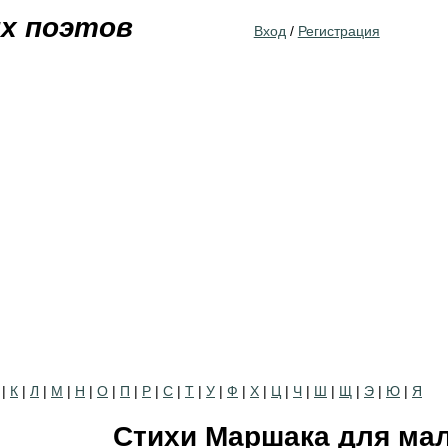
Jump to navigation
их поэтов
Вход
/
Регистрация
|
К
|
Л
|
М
|
Н
|
О
|
П
|
Р
|
С
|
Т
|
У
|
Ф
|
Х
|
Ц
|
Ч
|
Ш
|
Щ
|
Э
|
Ю
|
Я
Стихи Маршака для м