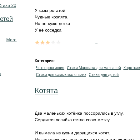
Стихи 20
У козы рогатой
Чудные козлята.
етей
Но не хуже детки
У её соседки.
More
...
Категории:
Четверостишия
Стихи Маршака для малышей
Короткие
н
Стихи для самых маленьких
Стихи для детей
Котята
Два маленьких котёнка поссорились в углу.
Сердитая хозяйка взяла свою метлу
И вымела из кухни дерущихся котят,
Не справившись при этом, кто прав, кто виноват.