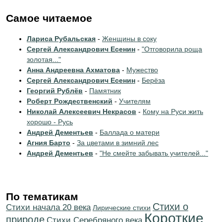
Самое читаемое
Лариса Рубальская
-
Женщины в соку
Сергей Александрович Есенин
-
"Отговорила роща
золотая..."
Анна Андреевна Ахматова
-
Мужество
Сергей Александрович Есенин
-
Берёза
Георгий Рублёв
-
Памятник
Роберт Рождественский
-
Учителям
Николай Алексеевич Некрасов
-
Кому на Руси жить
хорошо - Русь
Андрей Дементьев
-
Баллада о матери
Агния Барто
-
За цветами в зимний лес
Андрей Дементьев
-
"Не смейте забывать учителей..."
По тематикам
Стихи о
Cтихи начала 20 века
Лирические стихи
Короткие
природе
Cтихи Серебряного века