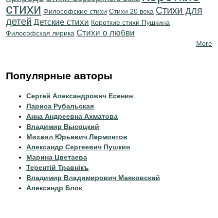
стихи
Стихи для
Философские стихи
Стихи 20 века
детей
Детские стихи
Короткие стихи Пушкина
Стихи о любви
Философская лирика
More
Популярные авторы
Сергей Александрович Есенин
Лариса Рубальская
Анна Андреевна Ахматова
Владимир Высоцкий
Михаил Юрьевич Лермонтов
Александр Сергеевич Пушкин
Марина Цветаева
Терентiй Травнiкъ
Владимир Владимирович Маяковский
Александр Блок