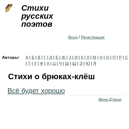
Jump to navigation
Стихи
русских
поэтов
Вход
/
Регистрация
Авторы:
А
|
Б
|
В
|
Г
|
Д
|
Е
|
Ж
|
З
|
И
|
К
|
Л
|
М
|
Н
|
О
|
П
|
Р
|
С
|
Т
|
У
|
Ф
|
Х
|
Ц
|
Ч
|
Ш
|
Щ
|
Э
|
Ю
|
Я
Стихи о брюках-клёш
Всё будет хорошо
Веня Д'ркин