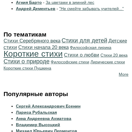
Агния Барто
-
За цветами в зимний лес
Андрей Дементьев
-
"Не смейте забывать учителей..."
По тематикам
Стихи для детей
Cтихи Серебряного века
Детские
стихи
Cтихи начала 20 века
Философская лирика
Короткие стихи
Стихи о любви
Стихи 20 века
Стихи о природе
Философские стихи
Лирические стихи
Короткие стихи Пушкина
More
Популярные авторы
Сергей Александрович Есенин
Лариса Рубальская
Анна Андреевна Ахматова
Владимир Высоцкий
Михаил Юрьевич Лермонтов