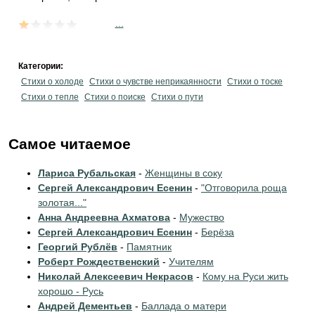
...
Категории:
Стихи о холоде
Стихи о чувстве неприкаянности
Стихи о тоске
Стихи о тепле
Стихи о поиске
Стихи о пути
Самое читаемое
Лариса Рубальская
-
Женщины в соку
Сергей Александрович Есенин
-
"Отговорила роща
золотая..."
Анна Андреевна Ахматова
-
Мужество
Сергей Александрович Есенин
-
Берёза
Георгий Рублёв
-
Памятник
Роберт Рождественский
-
Учителям
Николай Алексеевич Некрасов
-
Кому на Руси жить
хорошо - Русь
Андрей Дементьев
-
Баллада о матери