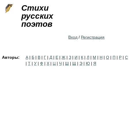
Jump to navigation
Стихи
русских
поэтов
Вход
/
Регистрация
Авторы:
А
|
Б
|
В
|
Г
|
Д
|
Е
|
Ж
|
З
|
И
|
К
|
Л
|
М
|
Н
|
О
|
П
|
Р
|
С
|
Т
|
У
|
Ф
|
Х
|
Ц
|
Ч
|
Ш
|
Щ
|
Э
|
Ю
|
Я