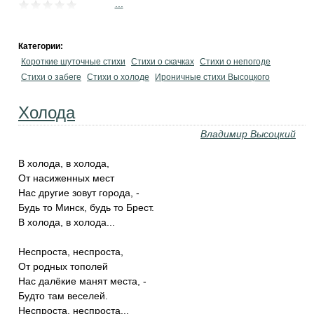
...
Категории:
Короткие шуточные стихи
Стихи о скачках
Стихи о непогоде
Стихи о забеге
Стихи о холоде
Ироничные стихи Высоцкого
Холода
Владимир Высоцкий
В холода, в холода,
От насиженных мест
Нас другие зовут города, -
Будь то Минск, будь то Брест.
В холода, в холода...
Неспроста, неспроста,
От родных тополей
Нас далёкие манят места, -
Будто там веселей.
Неспроста, неспроста...