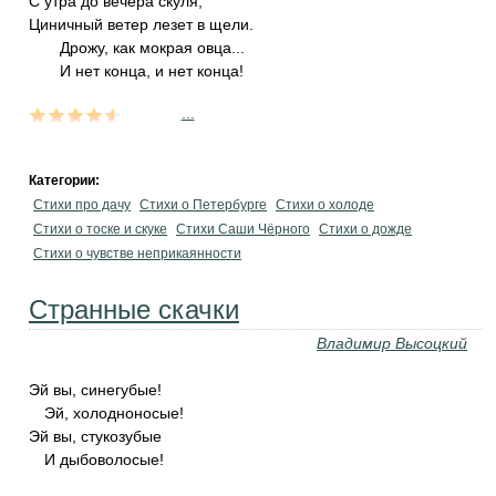
С утра до вечера скуля,
Циничный ветер лезет в щели.
Дрожу, как мокрая овца...
И нет конца, и нет конца!
...
Категории:
Стихи про дачу
Стихи о Петербурге
Стихи о холоде
Стихи о тоске и скуке
Стихи Саши Чёрного
Стихи о дожде
Стихи о чувстве неприкаянности
Странные скачки
Владимир Высоцкий
Эй вы, синегубые!
Эй, холодноносые!
Эй вы, стукозубые
И дыбоволосые!