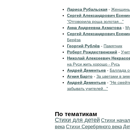
Лариса Рубальская
-
Женщины 
Сергей Александрович Есени
"Отговорила роща золотая..."
Анна Андреевна Ахматова
-
Му
Сергей Александрович Есени
Берёза
Георгий Рублёв
-
Памятник
Роберт Рождественский
-
Учи
Николай Алексеевич Некрасо
на Руси жить хорошо - Русь
Андрей Дементьев
-
Баллада о
Агния Барто
-
За цветами в зим
Андрей Дементьев
-
"Не смейт
забывать учителей..."
По тематикам
Стихи для детей
Cтихи начал
века
Cтихи Серебряного века
Де