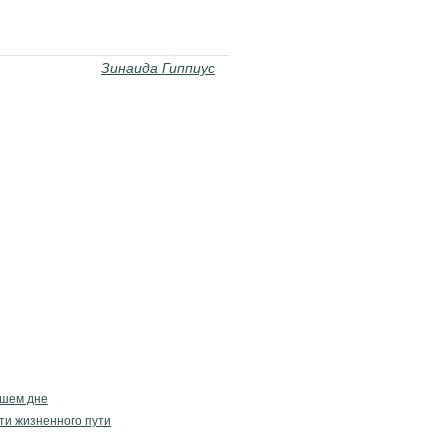
Зинаида Гиппиус
дшем дне
ти жизненного пути