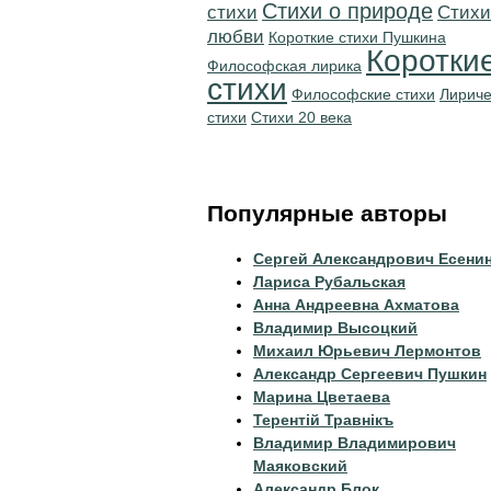
Стихи о природе
стихи
Стихи
любви
Короткие стихи Пушкина
Коротки
Философская лирика
стихи
Философские стихи
Лириче
стихи
Стихи 20 века
Популярные авторы
Сергей Александрович Есени
Лариса Рубальская
Анна Андреевна Ахматова
Владимир Высоцкий
Михаил Юрьевич Лермонтов
Александр Сергеевич Пушкин
Марина Цветаева
Терентiй Травнiкъ
Владимир Владимирович
Маяковский
Александр Блок