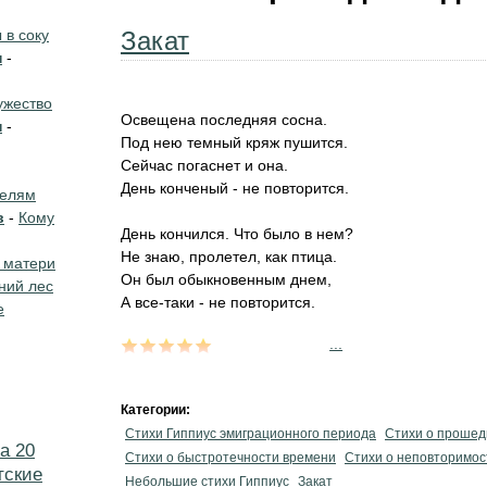
в соку
Закат
н
-
жество
Освещена последняя сосна.
н
-
Под нею темный кряж пушится.
Сейчас погаснет и она.
День конченый - не повторится.
телям
в
-
Кому
День кончился. Что было в нем?
Не знаю, пролетел, как птица.
 матери
Он был обыкновенным днем,
ний лес
А все-таки - не повторится.
е
...
Категории:
Стихи Гиппиус эмиграционного периода
Стихи о проше
а 20
Стихи о быстротечности времени
Стихи о неповторимос
тские
Небольшие стихи Гиппиус
Закат