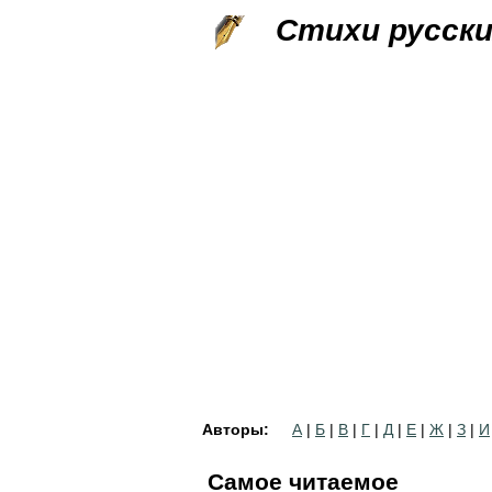
Стихи русск
Авторы:
А
|
Б
|
В
|
Г
|
Д
|
Е
|
Ж
|
З
|
И
Самое читаемое