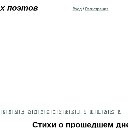
Jump to navigation
их поэтов
Вход
/
Регистрация
|
К
|
Л
|
М
|
Н
|
О
|
П
|
Р
|
С
|
Т
|
У
|
Ф
|
Х
|
Ц
|
Ч
|
Ш
|
Щ
|
Э
|
Ю
|
Я
Стихи о прошедшем дн