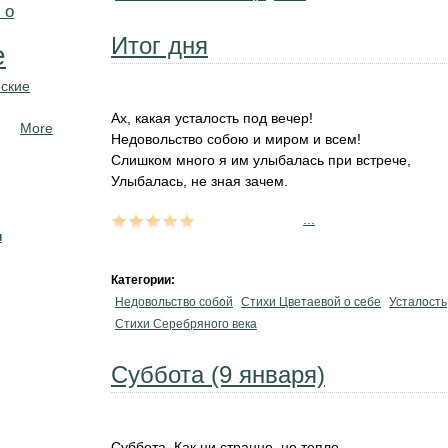
 о
Итог дня
е
ские
Ах, какая усталость под вечер!
More
Недовольство собою и миром и всем!
Слишком много я им улыбалась при встрече,
Улыбалась, не зная зачем.
...
н
Категории:
Недовольство собой
Стихи Цветаевой о себе
Усталость
Стихи Серебряного века
Суббота (9 января)
Суббота. Как ни странно, но тепло.