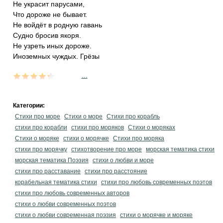
Не украсит парусами,
Что дороже не бывает.
Не войдёт в родную гавань
Судно бросив якоря.
Не узреть иных дороже.
Иноземных чуждых. Грёзы
...
Категории:
Стихи про море
Стихи о море
Стихи про корабль
стихи про корабли
стихи про моряков
Стихи о моряках
Стихи о моряке
стихи о морячке
Стихи про моряка
стихи про морячку
стихотворение про море
морская тематика стихи
морская тематика Поэзия
стихи о любви и море
стихи про расставание
стихи про расстояние
корабельная тематика стихи
стихи про любовь современных поэтов
стихи про любовь современных авторов
стихи о любви современных поэтов
стихи о любви современная поэзия
стихи о морячке и моряке