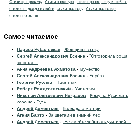
Стихи про разлуку
Стихи о разлуке
стихи про надежду и любовь
стихи о надежде и любви
стихи про веру
Стихи про ветер
стихи про океан
Самое читаемое
Лариса Рубальская
-
Женщины в соку
Сергей Александрович Есенин
-
"Отговорила роща
золотая..."
Анна Андреевна Ахматова
-
Мужество
Сергей Александрович Есенин
-
Берёза
Георгий Рублёв
-
Памятник
Роберт Рождественский
-
Учителям
Николай Алексеевич Некрасов
-
Кому на Руси жить
хорошо - Русь
Андрей Дементьев
-
Баллада о матери
Агния Барто
-
За цветами в зимний лес
Андрей Дементьев
-
"Не смейте забывать учителей..."