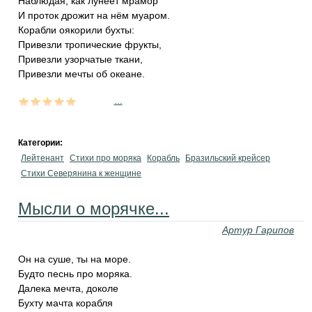
Наблюдая, как лунеет мрамор
И проток дрожит на нём муаром.
Корабли оякорили бухты:
Привезли тропические фрукты,
Привезли узорчатые ткани,
Привезли мечты об океане.
...
Категории:
Лейтенант
Стихи про моряка
Корабль
Бразильский крейсер
Стихи Северянина к женщине
Мысли о морячке...
Артур Гарипов
Он на суше, ты на море.
Будто песнь про моряка.
Далека мечта, доколе
Бухту мачта корабля