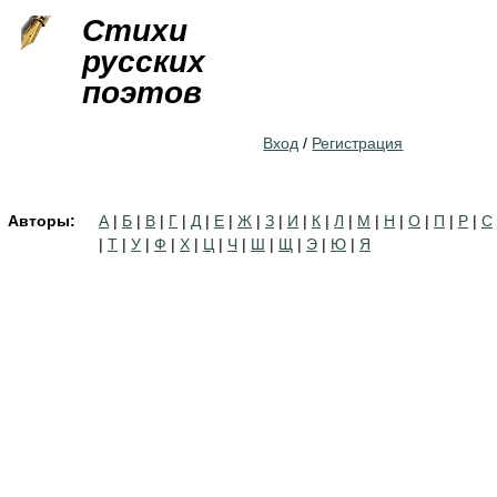
Jump to navigation
Стихи
русских
поэтов
Вход
/
Регистрация
Авторы:
А
|
Б
|
В
|
Г
|
Д
|
Е
|
Ж
|
З
|
И
|
К
|
Л
|
М
|
Н
|
О
|
П
|
Р
|
С
|
Т
|
У
|
Ф
|
Х
|
Ц
|
Ч
|
Ш
|
Щ
|
Э
|
Ю
|
Я