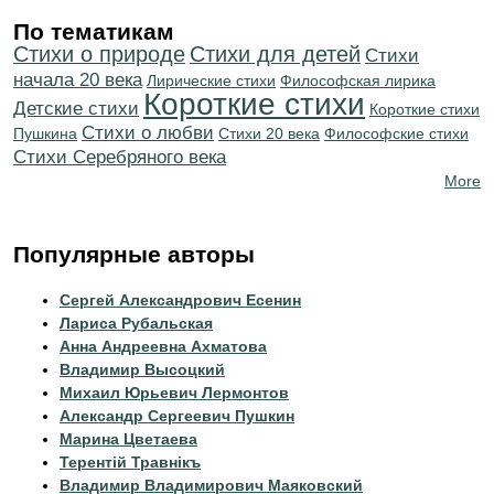
По тематикам
Стихи о природе
Стихи для детей
Cтихи
начала 20 века
Лирические стихи
Философская лирика
Короткие стихи
Детские стихи
Короткие стихи
Стихи о любви
Пушкина
Стихи 20 века
Философские стихи
Cтихи Серебряного века
More
Популярные авторы
Сергей Александрович Есенин
Лариса Рубальская
Анна Андреевна Ахматова
Владимир Высоцкий
Михаил Юрьевич Лермонтов
Александр Сергеевич Пушкин
Марина Цветаева
Терентiй Травнiкъ
Владимир Владимирович Маяковский