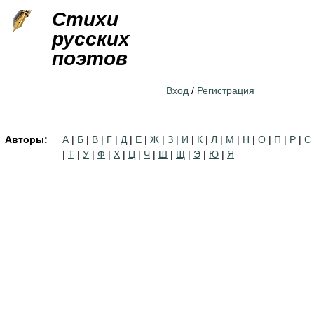
Jump to navigation
Стихи
русских
поэтов
Вход
/
Регистрация
Авторы:
А
|
Б
|
В
|
Г
|
Д
|
Е
|
Ж
|
З
|
И
|
К
|
Л
|
М
|
Н
|
О
|
П
|
Р
|
С
|
Т
|
У
|
Ф
|
Х
|
Ц
|
Ч
|
Ш
|
Щ
|
Э
|
Ю
|
Я