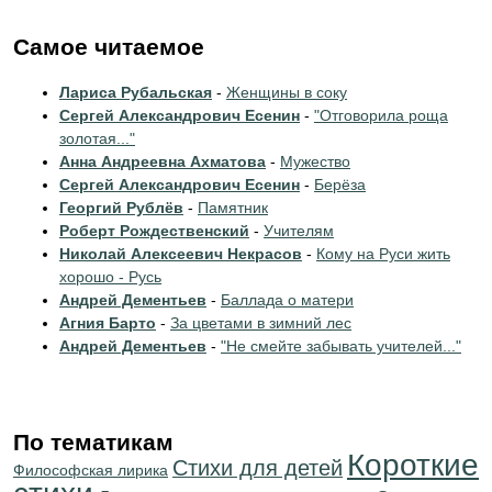
Самое читаемое
Лариса Рубальская
-
Женщины в соку
Сергей Александрович Есенин
-
"Отговорила роща
золотая..."
Анна Андреевна Ахматова
-
Мужество
Сергей Александрович Есенин
-
Берёза
Георгий Рублёв
-
Памятник
Роберт Рождественский
-
Учителям
Николай Алексеевич Некрасов
-
Кому на Руси жить
хорошо - Русь
Андрей Дементьев
-
Баллада о матери
Агния Барто
-
За цветами в зимний лес
Андрей Дементьев
-
"Не смейте забывать учителей..."
По тематикам
Короткие
Стихи для детей
Философская лирика