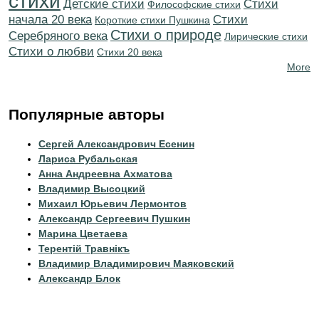
стихи
Детские стихи
Cтихи
Философские стихи
начала 20 века
Cтихи
Короткие стихи Пушкина
Стихи о природе
Серебряного века
Лирические стихи
Стихи о любви
Стихи 20 века
More
Популярные авторы
Сергей Александрович Есенин
Лариса Рубальская
Анна Андреевна Ахматова
Владимир Высоцкий
Михаил Юрьевич Лермонтов
Александр Сергеевич Пушкин
Марина Цветаева
Терентiй Травнiкъ
Владимир Владимирович Маяковский
Александр Блок