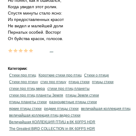
Но понял, как я ошибался,
Когда увидел этот ролик.
Спустя минуты стало ясно:
Из предоставленных красот
Не видел и малейшей доли
Пернатых особей. Восторг
От буйства красок, голосов.
...
Категории:
Стихи про птиц
Короткие стихи про птиц
Стихи о птице
Стихи про птицу
стих про птицу
птица стихи
птицы стихи
стихи про птиц мира
стихи про птиц планеты
стихи про птиц планеты Земля
птицы Земли стихи
птицы планеты стихи
разноцветные птицы стихи
яркие птицы стихи
редкие птицы стихи
величайшая коллекция птиц
величайшая коллекция птиц видео стихи
Величайшая КОЛЛЕКЦИЯ ПТИЦ в 8K 60FPS HDR
The Greatest BIRD COLLECTION in 8K 60FPS HDR