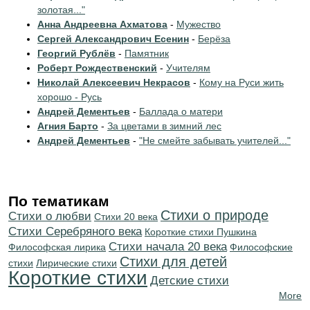
золотая..."
Анна Андреевна Ахматова
-
Мужество
Сергей Александрович Есенин
-
Берёза
Георгий Рублёв
-
Памятник
Роберт Рождественский
-
Учителям
Николай Алексеевич Некрасов
-
Кому на Руси жить
хорошо - Русь
Андрей Дементьев
-
Баллада о матери
Агния Барто
-
За цветами в зимний лес
Андрей Дементьев
-
"Не смейте забывать учителей..."
По тематикам
Стихи о природе
Стихи о любви
Стихи 20 века
Cтихи Серебряного века
Короткие стихи Пушкина
Cтихи начала 20 века
Философская лирика
Философские
Стихи для детей
стихи
Лирические стихи
Короткие стихи
Детские стихи
More