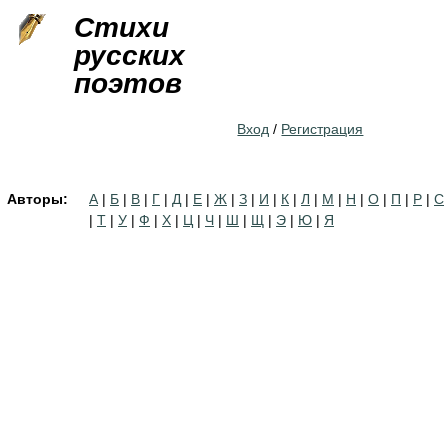
Jump to navigation
Стихи
русских
поэтов
Вход
/
Регистрация
Авторы:
А
|
Б
|
В
|
Г
|
Д
|
Е
|
Ж
|
З
|
И
|
К
|
Л
|
М
|
Н
|
О
|
П
|
Р
|
С
|
Т
|
У
|
Ф
|
Х
|
Ц
|
Ч
|
Ш
|
Щ
|
Э
|
Ю
|
Я