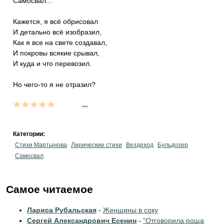
Самосвал...
Кажется, я всё обрисовал
И детально всё изобразил,
Как я все на свете создавал,
И покровы всякие срывал,
И куда и что перевозил.
Но чего-то я не отразил?
...
Категории:
Стихи Мартынова
Лирические стихи
Вездеход
Бульдозер
Самосвал
Самое читаемое
Лариса Рубальская
-
Женщины в соку
Сергей Александрович Есенин
-
"Отговорила роща