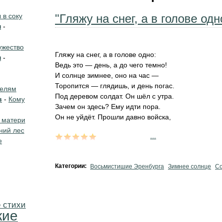
в соку
"Гляжу на снег, а в голове одно
н
-
жество
Гляжу на снег, а в голове одно:
н
-
Ведь это — день, а до чего темно!
И солнце зимнее, оно на час —
Торопится — глядишь, и день погас.
телям
Под деревом солдат. Он шёл с утра.
в
-
Кому
Зачем он здесь? Ему идти пора.
Он не уйдёт. Прошли давно войска,
 матери
ний лес
...
е
Категории:
Восьмистишие Эренбурга
Зимнее солнце
С
 стихи
кие