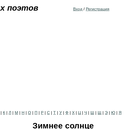
Jump to navigation
их поэтов
Вход
/
Регистрация
|
К
|
Л
|
М
|
Н
|
О
|
П
|
Р
|
С
|
Т
|
У
|
Ф
|
Х
|
Ц
|
Ч
|
Ш
|
Щ
|
Э
|
Ю
|
Я
Зимнее солнце