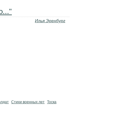
..."
Илья Эренбург
олдат
Стихи военных лет
Тоска