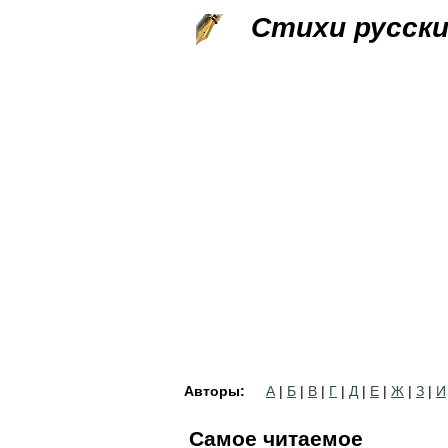
Стихи русск
Авторы:
А
|
Б
|
В
|
Г
|
Д
|
Е
|
Ж
|
З
|
И
Самое читаемое