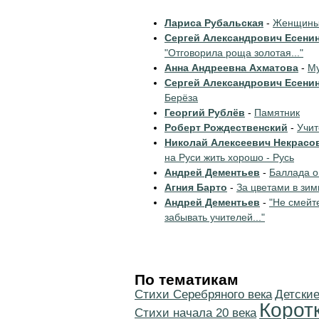
Лариса Рубальская
-
Женщины 
Сергей Александрович Есени
"Отговорила роща золотая..."
Анна Андреевна Ахматова
-
Му
Сергей Александрович Есени
Берёза
Георгий Рублёв
-
Памятник
Роберт Рождественский
-
Учи
Николай Алексеевич Некрасо
на Руси жить хорошо - Русь
Андрей Дементьев
-
Баллада о
Агния Барто
-
За цветами в зим
Андрей Дементьев
-
"Не смейт
забывать учителей..."
По тематикам
Cтихи Серебряного века
Детские
Корот
Cтихи начала 20 века