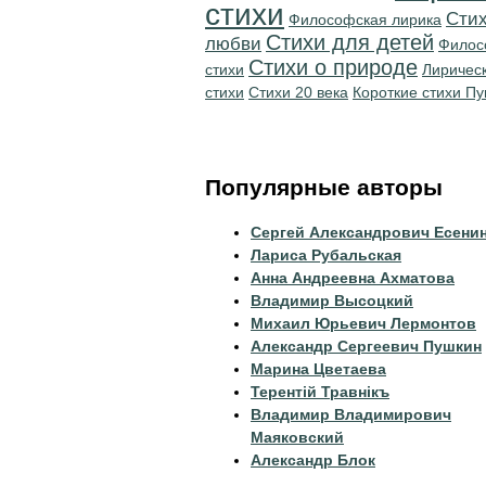
стихи
Стих
Философская лирика
Стихи для детей
любви
Филос
Стихи о природе
стихи
Лиричес
стихи
Стихи 20 века
Короткие стихи П
Популярные авторы
Сергей Александрович Есени
Лариса Рубальская
Анна Андреевна Ахматова
Владимир Высоцкий
Михаил Юрьевич Лермонтов
Александр Сергеевич Пушкин
Марина Цветаева
Терентiй Травнiкъ
Владимир Владимирович
Маяковский
Александр Блок