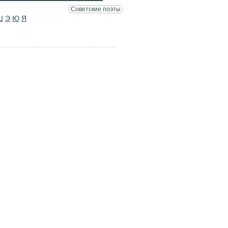
Советские поэты
Ш
Э
Ю
Я