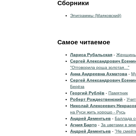
Сборники
Эпиграммы (Маяковский)
Самое читаемое
Лариса Рубальская
-
Женщины 
Сергей Александрович Есени
"Отговорила роща золотая..."
Анна Андреевна Ахматова
-
Му
Сергей Александрович Есени
Берёза
Георгий Рублёв
-
Памятник
Роберт Рождественский
-
Учи
Николай Алексеевич Некрасо
на Руси жить хорошо - Русь
Андрей Дементьев
-
Баллада о
Агния Барто
-
За цветами в зим
Андрей Дементьев
-
"Не смейт