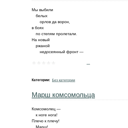
Мы выбили
белых
орлов да ворон,
в боях
по степям пролетали.
На новый
ржаной
недосеянный фронт —
...
Категории:
Без категории
Марш комсомольца
Комсомолец —
к ноге нога!
Плечо к плечу!
Марш!