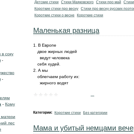
Детские стихи
Стихи Маяковского
Стихи про май
Стихи
Короткие стихи про весну
Стихи про весну русских поэто
Короткие стихи о весне
Короткие стихи
Маленькая разница
1. В Европе
двое жирных людей
в соку
ведут человека
н
-
себя худей.
2. А мы
жество
облегчаем работу их:
н
-
жирного водят
...
телям
в
-
Кому
Категории:
Короткие стихи
Без категории
 матери
ний лес
Мама и убитый немцами вече
е