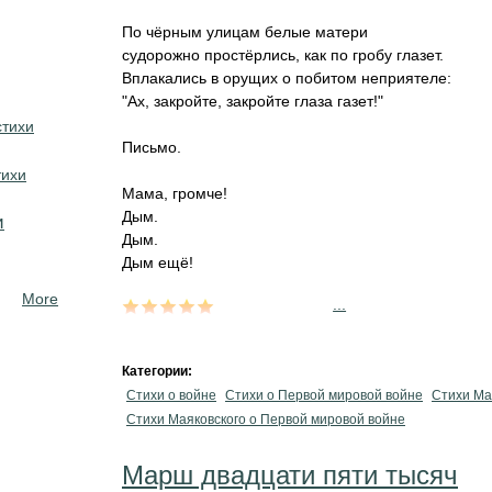
По чёрным улицам белые матери
судорожно простёрлись, как по гробу глазет.
Вплакались в орущих о побитом неприятеле:
"Ах, закройте, закройте глаза газет!"
стихи
Письмо.
тихи
Мама, громче!
Дым.
и
Дым.
Дым ещё!
More
...
Категории:
Стихи о войне
Стихи о Первой мировой войне
Стихи Ма
Стихи Маяковского о Первой мировой войне
Марш двадцати пяти тысяч