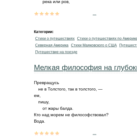
река или ров,
...
Категории:
Стихи о путешествиях
Стихи о путешествиях по Америк
Северная Америка
Стихи Маяковского о США
Путешест
Путешествие на поезде
Мелкая философия на глубок
Превращусь
не в Толстого, так в толстого, —
ем,
пишу,
от жары балда.
Кто над морем не философствовал?
Вода.
...