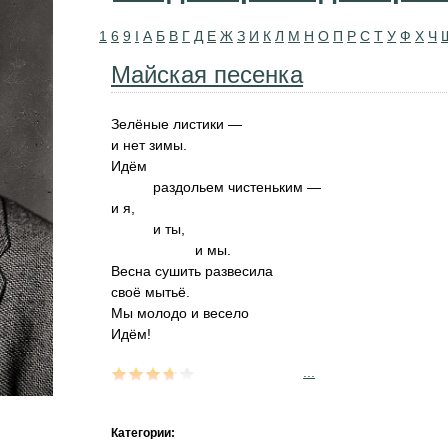
1
6
9
I
А
Б
В
Г
Д
Е
Ж
З
И
К
Л
М
Н
О
П
Р
С
Т
У
Ф
Х
Ч
Майская песенка
Зелёные листики —
и нет зимы.
Идём
раздольем чистеньким —
и я,
и ты,
и мы.
Весна сушить развесила
своё мытьё.
Мы молодо и весело
Идём!
...
Категории: