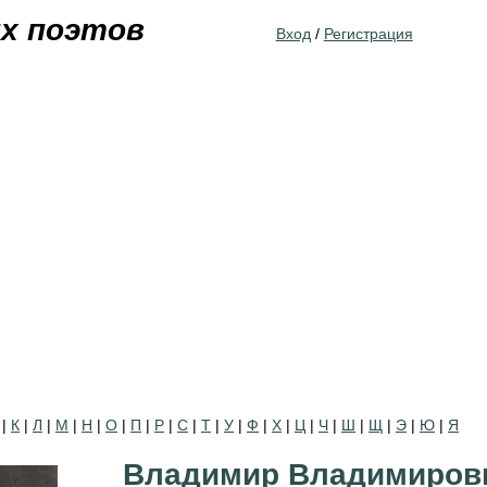
Jump to navigation
их поэтов
Вход
/
Регистрация
|
К
|
Л
|
М
|
Н
|
О
|
П
|
Р
|
С
|
Т
|
У
|
Ф
|
Х
|
Ц
|
Ч
|
Ш
|
Щ
|
Э
|
Ю
|
Я
Владимир Владимиров