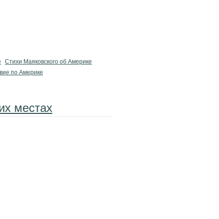
е
Стихи Маяковского об Америке
вие по Америке
их местах