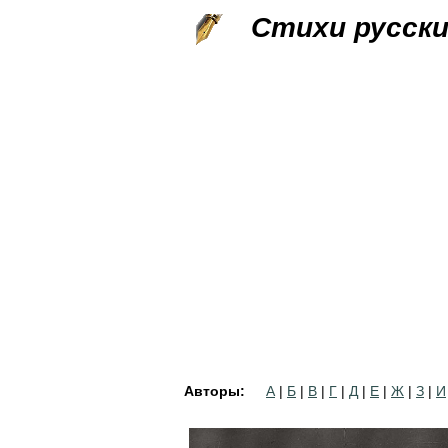
Стихи русск
Авторы:
А
|
Б
|
В
|
Г
|
Д
|
Е
|
Ж
|
З
|
И