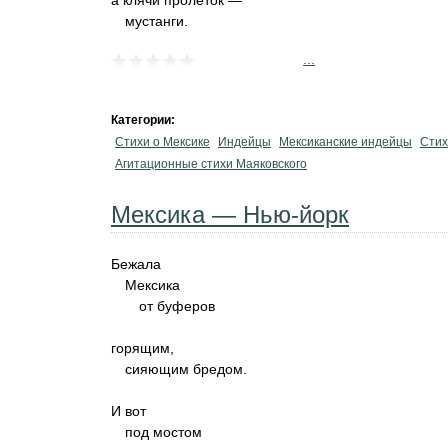
а клячи пролёток —
мустанги.
...
Категории:
Стихи о Мексике
Индейцы
Мексиканские индейцы
Стих
Агитационные стихи Маяковского
Мексика — Нью-йорк
Бежала
Мексика
от буферов
горящим,
сияющим бредом.
И вот
под мостом