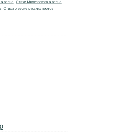
 о весне
Стихи Маяковского о весне
в
Стихи о весне русских поэтов
р