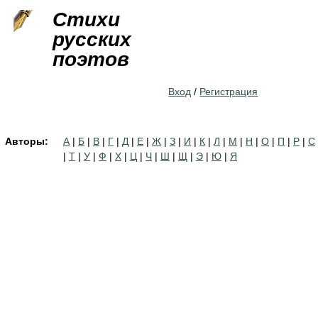
Jump to navigation
Стихи
русских
поэтов
Вход
/
Регистрация
Авторы:
А
|
Б
|
В
|
Г
|
Д
|
Е
|
Ж
|
З
|
И
|
К
|
Л
|
М
|
Н
|
О
|
П
|
Р
|
С
|
Т
|
У
|
Ф
|
Х
|
Ц
|
Ч
|
Ш
|
Щ
|
Э
|
Ю
|
Я