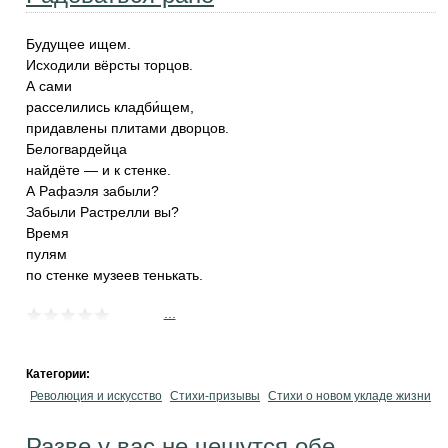
Будущее ищем.
Исходили вёрсты торцов.
А сами
расселились кладби́щем,
придавлены плитами дворцов.
Белогвардейца
найдёте — и к стенке.
А Рафаэля забыли?
Забыли Растрелли вы?
Время
пулям
по стенке музеев тенькать.
...
Категории:
Революция и искусство
Стихи-призывы
Стихи о новом укладе жизни
Разве у вас не чешутся обе