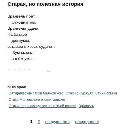
Старая, но полезная история
Врангель прёт.
Отходим мы.
Врангелю удача.
На базаре
две кумы,
вставши в хвост, судачат:
— Кум сказал, —
а в ём ума —
...
Категории:
Сатирические стихи Маяковского
Стихи о буржуях
Стихи-сказки
Стихи Маяковского о капитализме
Стихи о превосходстве советской власти
Врангель
Pages
1
2
следующая ›
последняя »