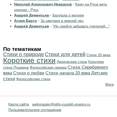
Николай Алексеевич Некрасов
-
Кому на Руси жить
хорошо - Русь
Андрей Дементьев
-
Баллада о матери
Агния Барто
-
За цветами в зимний лес
Андрей Дементьев
-
"Не смейте забывать учителей..."
По тематикам
Стихи о природе
Стихи для детей
Стихи 20 века
Короткие стихи
Лирические стихи
Короткие
Cтихи Серебряного
стихи Пушкина
Философская лирика
века
Стихи о любви
Cтихи начала 20 века
Детские
стихи
Философские стихи
More
Карта сайта
webmaster@stihi-russkih-poetov.ru
Пользовательское соглашение