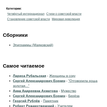
Категории:
Четвёртый интернационал
Стихи о советской власти
Становление советской власти
Мировая революция
Сборники
Эпиграммы (Маяковский)
Самое читаемое
Лариса Рубальская
-
Женщины в соку
Сергей Александрович Есенин
-
"Отговорила роща
золотая..."
Анна Андреевна Ахматова
-
Мужество
Сергей Александрович Есенин
-
Берёза
Георгий Рублёв
-
Памятник
Роберт Рождественский
-
Учителям