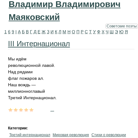
Владимир Владимирович
Маяковский
Советские поэты
1
6
9
I
А
Б
В
Г
Д
Е
Ж
З
И
К
Л
М
Н
О
П
Р
С
Т
У
Ф
Х
Ч
Ш
Э
Ю
Я
III Интернационал
Мы идём
революционной лавой.
Над рядами
флаг пожаров ал.
Наш вождь —
миллионноглавый
Третий Интернационал.
...
Категории:
Третий интернационал
Мировая революция
Стихи о революции