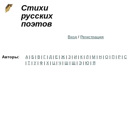
Jump to navigation
Стихи
русских
поэтов
Вход
/
Регистрация
Авторы:
А
|
Б
|
В
|
Г
|
Д
|
Е
|
Ж
|
З
|
И
|
К
|
Л
|
М
|
Н
|
О
|
П
|
Р
|
С
|
Т
|
У
|
Ф
|
Х
|
Ц
|
Ч
|
Ш
|
Щ
|
Э
|
Ю
|
Я