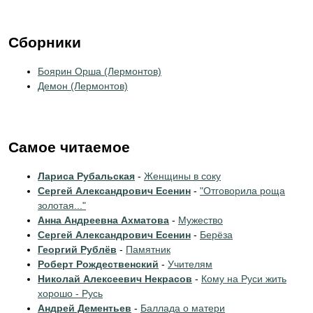
Сборники
Боярин Орша (Лермонтов)
Демон (Лермонтов)
Самое читаемое
Лариса Рубальская
-
Женщины в соку
Сергей Александрович Есенин
-
"Отговорила роща
золотая..."
Анна Андреевна Ахматова
-
Мужество
Сергей Александрович Есенин
-
Берёза
Георгий Рублёв
-
Памятник
Роберт Рождественский
-
Учителям
Николай Алексеевич Некрасов
-
Кому на Руси жить
хорошо - Русь
Андрей Дементьев
-
Баллада о матери