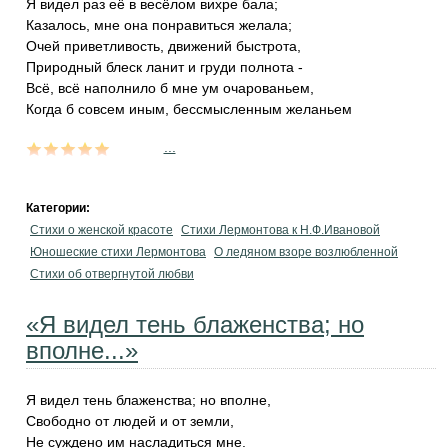
Я видел раз её в весёлом вихре бала;
Казалось, мне она понравиться желала;
Очей приветливость, движений быстрота,
Природный блеск ланит и груди полнота -
Всё, всё наполнило б мне ум очарованьем,
Когда б совсем иным, бессмысленным желаньем
...
Категории:
Стихи о женской красоте
Стихи Лермонтова к Н.Ф.Ивановой
Юношеские стихи Лермонтова
О ледяном взоре возлюбленной
Стихи об отвергнутой любви
«Я видел тень блаженства; но
вполне...»
Я видел тень блаженства; но вполне,
Свободно от людей и от земли,
Не суждено им насладиться мне.