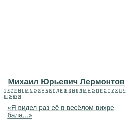
Михаил Юрьевич Лермонтов
1
3
7
F
H
L
M
N
Q
S
А
Б
В
Г
Д
Е
Ж
З
И
К
Л
М
Н
О
П
Р
С
Т
У
Х
Ц
Ч
Щ
Э
Ю
Я
«Я видел раз её в весёлом вихре
бала...»