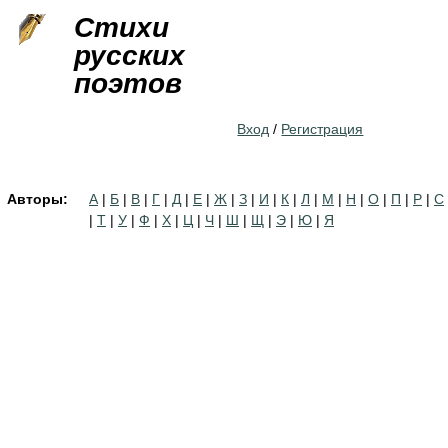
Jump to navigation
Стихи
русских
поэтов
Вход
/
Регистрация
Авторы:
А
|
Б
|
В
|
Г
|
Д
|
Е
|
Ж
|
З
|
И
|
К
|
Л
|
М
|
Н
|
О
|
П
|
Р
|
С
|
Т
|
У
|
Ф
|
Х
|
Ц
|
Ч
|
Ш
|
Щ
|
Э
|
Ю
|
Я