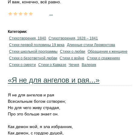
И вам, конечно, всё равно.
...
Категории:
Стихотворения, 1840
Стихотворения, 1828 – 1841
Cтихи первой половины 19 века
Длинные стихи Лермонтова
Стихи школьной программы
Стихи о любви
Обращение к женщине
Стихи о безответной любви
Стихи о войне
Стихи о сражениях
Стихи о смерти
Стихи о Кавказе
Чечня
Валерик
«Я не для ангелов и рая...»
Я не для ангелов и рая
Всесильным богом сотворен;
Но для чего живу страдая,
Про это больше знает он.
Как демон мой, я зла избранник,
Как демон, с гордою душой,