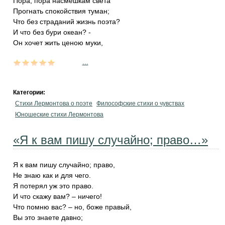
Пора, пора насмешкам света
Прогнать спокойствия туман;
Что без страданий жизнь поэта?
И что без бури океан? -
Он хочет жить ценою муки,
...
Категории:
Стихи Лермонтова о поэте
Философские стихи о чувствах
Юношеские стихи Лермонтова
«Я к вам пишу случайно; право…»
Я к вам пишу случайно; право,
Не знаю как и для чего.
Я потерял уж это право.
И что скажу вам? – ничего!
Что помню вас? – но, боже правый,
Вы это знаете давно;