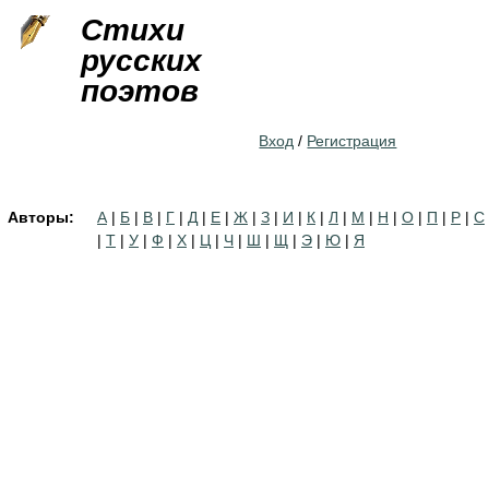
Jump to navigation
Стихи
русских
поэтов
Вход
/
Регистрация
Авторы:
А
|
Б
|
В
|
Г
|
Д
|
Е
|
Ж
|
З
|
И
|
К
|
Л
|
М
|
Н
|
О
|
П
|
Р
|
С
|
Т
|
У
|
Ф
|
Х
|
Ц
|
Ч
|
Ш
|
Щ
|
Э
|
Ю
|
Я