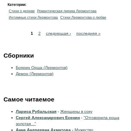
Категории:
Стихи о дереве
Романтическая лирика Лермонтова
Интимные стихи Лермонтова
Стихи Лермонтова о любви
Pages
1
2
следующая ›
последняя »
Сборники
Боярин Орша (Лермонтов)
Демон (Лермонтов)
Самое читаемое
Лариса Рубальская
-
Женщины в соку
Сергей Александрович Есенин
-
"Отговорила роща
золотая..."
Анна Андреевна Ахматова
-
Мужество