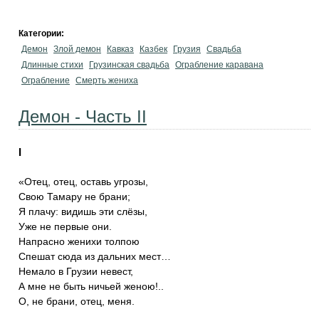
Категории:
Демон
Злой демон
Кавказ
Казбек
Грузия
Свадьба
Длинные стихи
Грузинская свадьба
Ограбление каравана
Ограбление
Смерть жениха
Демон - Часть II
I
«Отец, отец, оставь угрозы,
Свою Тамару не брани;
Я плачу: видишь эти слёзы,
Уже не первые они.
Напрасно женихи толпою
Спешат сюда из дальних мест…
Немало в Грузии невест,
А мне не быть ничьей женою!..
О, не брани, отец, меня.