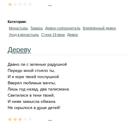
...
Категории:
Монастырь
Тамара
Демон-соблазнитель
Влюблённый демон
Уход в монастырь
Стихи 19 века
Демон
Дереву
Давно ли с зеленью радушной
Передо мной стояло ты,
И я коре твоей послушной
Вверял любимые мечты;
Лишь год назад, два талисмана
Светилися в тени твоей,
И ниже замысла обмана
Не скрылося в душе детей!
...