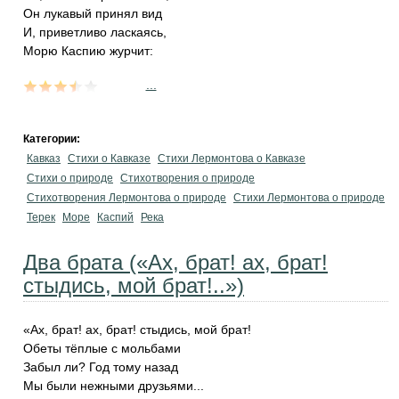
Он лукавый принял вид
И, приветливо ласкаясь,
Морю Каспию журчит:
...
Категории:
Кавказ
Стихи о Кавказе
Стихи Лермонтова о Кавказе
Стихи о природе
Стихотворения о природе
Стихотворения Лермонтова о природе
Стихи Лермонтова о природе
Терек
Море
Каспий
Река
Два брата («Ах, брат! ах, брат!
стыдись, мой брат!..»)
«Ах, брат! ах, брат! стыдись, мой брат!
Обеты тёплые с мольбами
Забыл ли? Год тому назад
Мы были нежными друзьями...