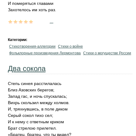
И померяться главами
Захотелось им хоть раз.
...
Категории:
Стихотворения-аллегории
Стихи о войне
Фольклорные произведения Лермонтова
Стихи о могуществе России
Два сокола
Степь синея расстилалась
Близ Азовских берегов;
Запад гас, и ночь спускалась;
Вихрь скользил между холмов.
И, тряхнувшись, в поле диком
Серый сокол тихо сел;
И к нему с ответным криком
Брат стрелою прилетел.
«Братец, братец, что ты видел?