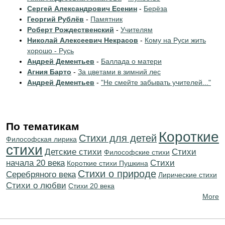
Сергей Александрович Есенин
-
Берёза
Георгий Рублёв
-
Памятник
Роберт Рождественский
-
Учителям
Николай Алексеевич Некрасов
-
Кому на Руси жить
хорошо - Русь
Андрей Дементьев
-
Баллада о матери
Агния Барто
-
За цветами в зимний лес
Андрей Дементьев
-
"Не смейте забывать учителей..."
По тематикам
Короткие
Стихи для детей
Философская лирика
стихи
Детские стихи
Cтихи
Философские стихи
начала 20 века
Cтихи
Короткие стихи Пушкина
Стихи о природе
Серебряного века
Лирические стихи
Стихи о любви
Стихи 20 века
More