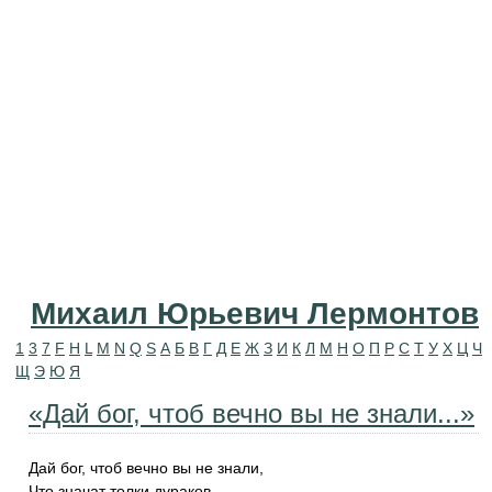
Михаил Юрьевич Лермонтов
1
3
7
F
H
L
M
N
Q
S
А
Б
В
Г
Д
Е
Ж
З
И
К
Л
М
Н
О
П
Р
С
Т
У
Х
Ц
Ч
Щ
Э
Ю
Я
«Дай бог, чтоб вечно вы не знали...»
Дай бог, чтоб вечно вы не знали,
Что значат толки дураков,