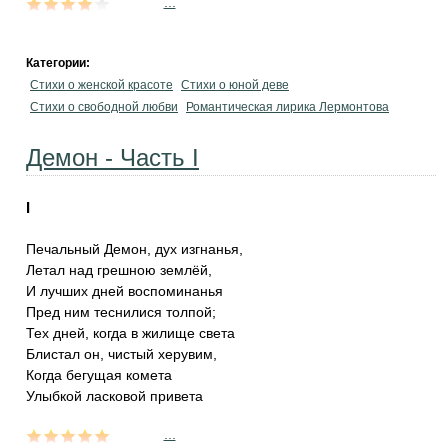
...
Категории:
Стихи о женской красоте
Стихи о юной деве
Стихи о свободной любви
Романтическая лирика Лермонтова
Демон - Часть I
I
Печальный Демон, дух изгнанья,
Летал над грешною землёй,
И лучших дней воспоминанья
Пред ним теснилися толпой;
Тех дней, когда в жилище света
Блистал он, чистый херувим,
Когда бегущая комета
Улыбкой ласковой привета
...