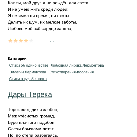
Как ты, мой друг, я не рождён для света
И не умею жить среди людей;
Я не имел ни время, ни охоты
Делить их шум, их мелкие заботы,
Любовь моё всё сердце заняла,
...
Категории:
Стихи об одиночестве
Любовная лирика Лермонтова
Эллегии Лермонтова
Стихотворения-послания
Стихи о судьбе поэта
Дары Терека
Терек воет, дик и злобен,
Меж утёсистых громад,
Буре плач его подобен,
Слезы брызгами летят.
Но, по степи разбегаясь,