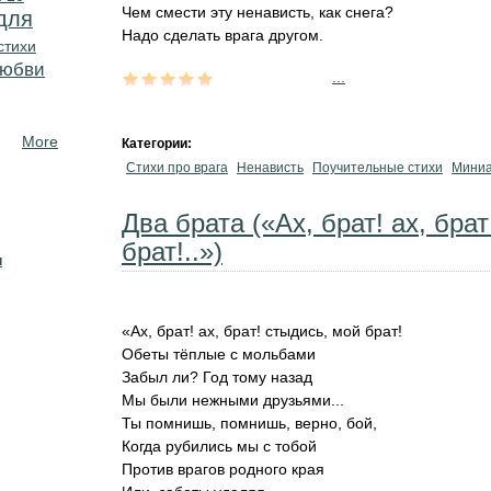
Чем смести эту ненависть, как снега?
для
Надо сделать врага другом.
стихи
любви
...
More
Категории:
Стихи про врага
Ненависть
Поучительные стихи
Миниа
Два брата («Ах, брат! ах, бра
брат!..»)
н
«Ах, брат! ах, брат! стыдись, мой брат!
Обеты тёплые с мольбами
Забыл ли? Год тому назад
Мы были нежными друзьями...
Ты помнишь, помнишь, верно, бой,
Когда рубились мы с тобой
Против врагов родного края