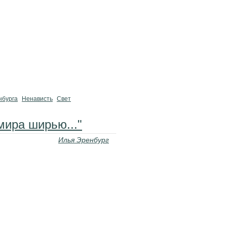
нбурга
Ненависть
Свет
мира ширью..."
Илья Эренбург