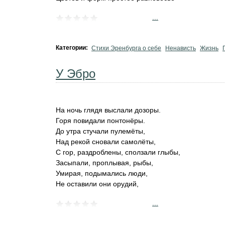
...
Категории:
Стихи Эренбурга о себе
Ненависть
Жизнь
У Эбро
На ночь глядя выслали дозоры.
Горя повидали понтонёры.
До утра стучали пулемёты,
Над рекой сновали самолёты,
С гор, раздроблены, сползали глыбы,
Засыпали, проплывая, рыбы,
Умирая, подымались люди,
Не оставили они орудий,
...