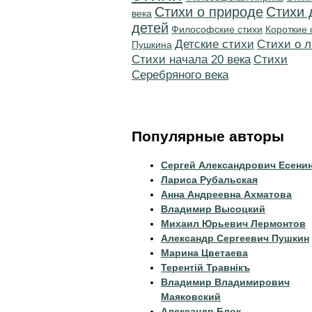
Стихи о природе
Стихи 
века
детей
Философские стихи
Короткие 
Детские стихи
Стихи о 
Пушкина
Cтихи начала 20 века
Cтихи
Серебряного века
Популярные авторы
Сергей Александрович Есени
Лариса Рубальская
Анна Андреевна Ахматова
Владимир Высоцкий
Михаил Юрьевич Лермонтов
Александр Сергеевич Пушкин
Марина Цветаева
Терентiй Травнiкъ
Владимир Владимирович
Маяковский
Александр Блок