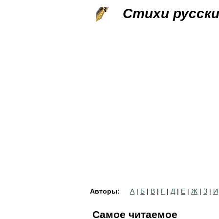
Стихи русск
Авторы:
А
|
Б
|
В
|
Г
|
Д
|
Е
|
Ж
|
З
|
И
Самое читаемое