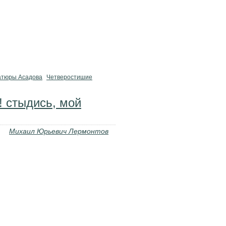
тюры Асадова
Четверостишие
т! стыдись, мой
Михаил Юрьевич Лермонтов