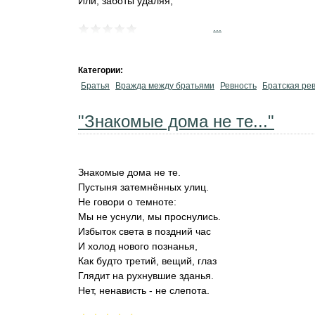
Или, заботы удаляя,
...
Категории:
Братья
Вражда между братьями
Ревность
Братская ре
"Знакомые дома не те..."
Знакомые дома не те.
Пустыня затемнённых улиц.
Не говори о темноте:
Мы не уснули, мы проснулись.
Избыток света в поздний час
И холод нового познанья,
Как будто третий, вещий, глаз
Глядит на рухнувшие зданья.
Нет, ненависть - не слепота.