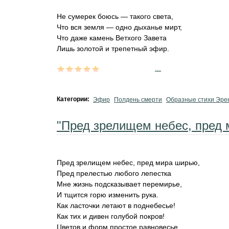
Не сумерек боюсь — такого света,
Что вся земля — одно дыханье мирт,
Что даже камень Ветхого Завета
Лишь золотой и трепетный эфир.
...
Категории:
Эфир
Полдень смерти
Образные стихи Эре
"Пред зрелищем небес, пред 
Пред зрелищем небес, пред мира ширью,
Пред прелестью любого лепестка
Мне жизнь подсказывает перемирье,
И тщится горю изменить рука.
Как ласточки летают в поднебесье!
Как тих и дивен голубой покров!
Цветов и форм простое равновесье