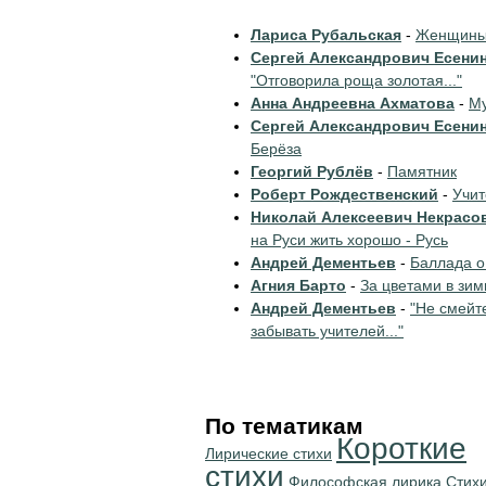
Лариса Рубальская
-
Женщины 
Сергей Александрович Есени
"Отговорила роща золотая..."
Анна Андреевна Ахматова
-
Му
Сергей Александрович Есени
Берёза
Георгий Рублёв
-
Памятник
Роберт Рождественский
-
Учи
Николай Алексеевич Некрасо
на Руси жить хорошо - Русь
Андрей Дементьев
-
Баллада о
Агния Барто
-
За цветами в зим
Андрей Дементьев
-
"Не смейт
забывать учителей..."
По тематикам
Короткие
Лирические стихи
стихи
Философская лирика
Стихи