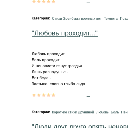
...
Категории:
Стихи Эренбурга военных лет
Темнота
Позд
"Любовь проходит..."
Любовь проходит.
Боль проходит.
И ненависти вянут гроздья.
Лишь равнодушье -
Вот беда -
Застыло, словно глыба льда.
...
Категории:
Короткие стихи Друниной
Любовь
Боль
Нен
"Люди друг друга опять ненави