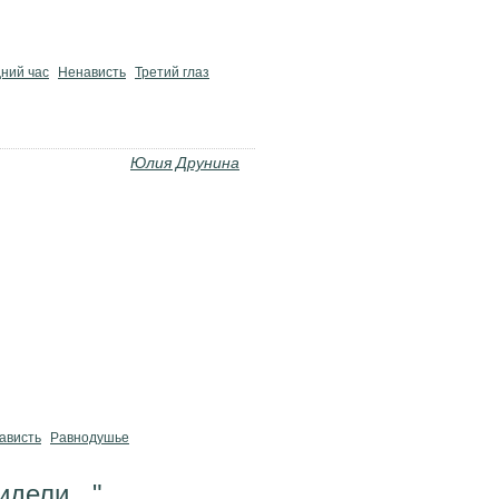
ний час
Ненависть
Третий глаз
Юлия Друнина
ависть
Равнодушье
дели..."