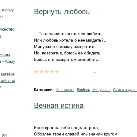
в соку
Вернуть любовь
н
-
жество
... То ненависть пытается любить,
н
-
Или любовь хотела б ненавидеть?..
Минувшее я жажду возвратить,
Но, возвратив, боюсь её обидеть,
телям
Боюсь его возвратом оскорбить.
в
-
Кому
...
 матери
ний лес
е
Категории:
Ненависть
Любовь
Минувшее
Стихи о чувс
Вечная истина
Если враг на тебя нацелит рога,
Обозлён твоей славой иль знаний кругом,
 20