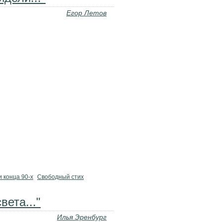
Егор Летов
 конца 90-х
Свободный стих
вета..."
Илья Эренбург