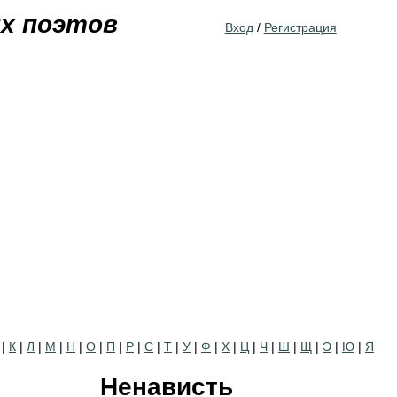
Jump to navigation
их поэтов
Вход
/
Регистрация
|
К
|
Л
|
М
|
Н
|
О
|
П
|
Р
|
С
|
Т
|
У
|
Ф
|
Х
|
Ц
|
Ч
|
Ш
|
Щ
|
Э
|
Ю
|
Я
Ненависть