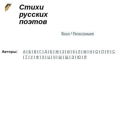
Jump to navigation
Стихи
русских
поэтов
Вход
/
Регистрация
Авторы:
А
|
Б
|
В
|
Г
|
Д
|
Е
|
Ж
|
З
|
И
|
К
|
Л
|
М
|
Н
|
О
|
П
|
Р
|
С
|
Т
|
У
|
Ф
|
Х
|
Ц
|
Ч
|
Ш
|
Щ
|
Э
|
Ю
|
Я