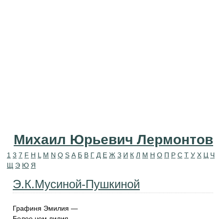
Михаил Юрьевич Лермонтов
1
3
7
F
H
L
M
N
Q
S
А
Б
В
Г
Д
Е
Ж
З
И
К
Л
М
Н
О
П
Р
С
Т
У
Х
Ц
Ч
Щ
Э
Ю
Я
Э.К.Мусиной-Пушкиной
Графиня Эмилия —
Белее чем лилия,