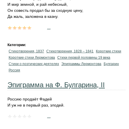
И мир земной, и рай небесный,
Он совесть продал бы за сходную цену,
Да жаль, заложена в казну.
...
Категории:
Стихотворения, 1837
Стихотворения, 1828 – 1841
Короткие стихи
Короткие стихи Лермонтова
Cтихи первой половины 19 века
Стихи о поэтических деятелях
Эпиграммы Лермонтова
Булгарин
Россия
Эпиграмма на Ф. Булгарина, II
Россию продаёт Фадей
И уж не в первый раз, злодей.
...