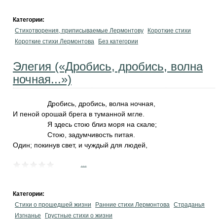
Категории:
Стихотворения, приписываемые Лермонтову
Короткие стихи
Короткие стихи Лермонтова
Без категории
Элегия («Дробись, дробись, волна
ночная...»)
Дробись, дробись, волна ночная,
И пеной орошай брега в туманной мгле.
Я здесь стою близ моря на скале;
Стою, задумчивость питая.
Один; покинув свет, и чуждый для людей,
...
Категории:
Стихи о прошедшей жизни
Ранние стихи Лермонтова
Страданья
Изгнанье
Грустные стихи о жизни