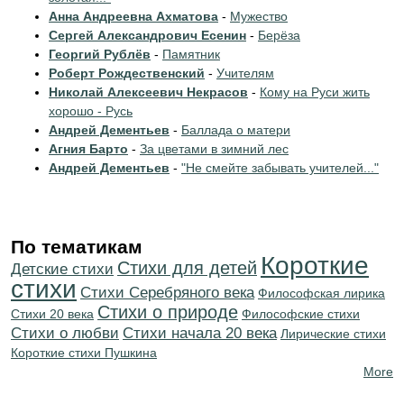
Анна Андреевна Ахматова
-
Мужество
Сергей Александрович Есенин
-
Берёза
Георгий Рублёв
-
Памятник
Роберт Рождественский
-
Учителям
Николай Алексеевич Некрасов
-
Кому на Руси жить
хорошо - Русь
Андрей Дементьев
-
Баллада о матери
Агния Барто
-
За цветами в зимний лес
Андрей Дементьев
-
"Не смейте забывать учителей..."
По тематикам
Короткие
Стихи для детей
Детские стихи
стихи
Cтихи Серебряного века
Философская лирика
Стихи о природе
Стихи 20 века
Философские стихи
Стихи о любви
Cтихи начала 20 века
Лирические стихи
Короткие стихи Пушкина
More