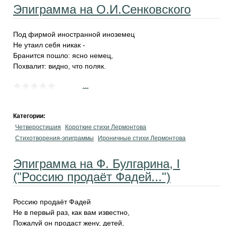
Эпиграмма на О.И.Сенковского
Под фирмой иностранной иноземец
Не утаил себя никак -
Бранится пошло: ясно немец,
Похвалит: видно, что поляк.
...
Категории:
Четверостишия
Короткие стихи Лермонтова
Стихотворения-эпиграммы
Ироничные стихи Лермонтова
Эпиграмма на Ф. Булгарина, I
("Россию продаёт Фадей...")
Россию продаёт Фадей
Не в первый раз, как вам известно,
Пожалуй он продаст жену, детей,