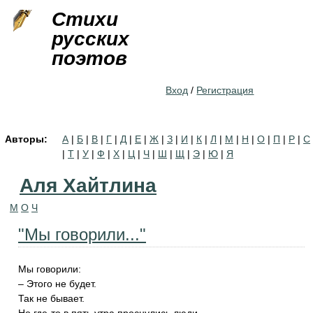
Jump to navigation
Стихи
русских
поэтов
Вход
/
Регистрация
Авторы:
А
|
Б
|
В
|
Г
|
Д
|
Е
|
Ж
|
З
|
И
|
К
|
Л
|
М
|
Н
|
О
|
П
|
Р
|
С
|
Т
|
У
|
Ф
|
Х
|
Ц
|
Ч
|
Ш
|
Щ
|
Э
|
Ю
|
Я
Аля Хайтлина
М
О
Ч
"Мы говорили..."
Мы говорили:
– Этого не будет.
Так не бывает.