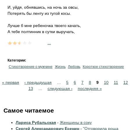
И, уйдя, обнявшись, на ночь за овсы,
Потерять бы ленту из тугой косы.
Лучше б мне ребеночка твоего качать,
А тебе полтинник в сутки выручать,
...
Категории:
Стихотворение о мужчине
Жизнь
Любовь
Короткое стихотворение
Pages
« первая
‹ предыдущая
…
5
6
7
8
9
10
11
12
13
…
следующая ›
последняя »
Самое читаемое
Лариса Рубальская
-
Женщины в соку
Сергей Александрович Есенин
-
"Отговорила роща