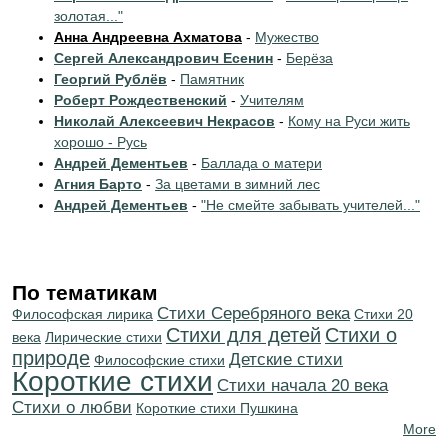
золотая..."
Анна Андреевна Ахматова
-
Мужество
Сергей Александрович Есенин
-
Берёза
Георгий Рублёв
-
Памятник
Роберт Рождественский
-
Учителям
Николай Алексеевич Некрасов
-
Кому на Руси жить
хорошо - Русь
Андрей Дементьев
-
Баллада о матери
Агния Барто
-
За цветами в зимний лес
Андрей Дементьев
-
"Не смейте забывать учителей..."
По тематикам
Cтихи Серебряного века
Философская лирика
Стихи 20
Стихи для детей
Стихи о
века
Лирические стихи
природе
Детские стихи
Философские стихи
Короткие стихи
Cтихи начала 20 века
Стихи о любви
Короткие стихи Пушкина
More