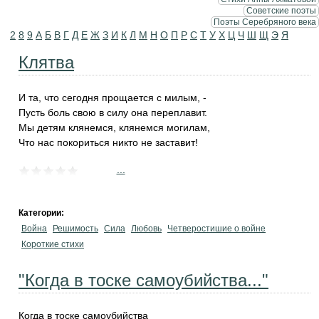
Советские поэты
Поэты Серебряного века
2
8
9
А
Б
В
Г
Д
Е
Ж
З
И
К
Л
М
Н
О
П
Р
С
Т
У
Х
Ц
Ч
Ш
Щ
Э
Я
Клятва
И та, что сегодня прощается с милым, -
Пусть боль свою в силу она переплавит.
Мы детям клянемся, клянемся могилам,
Что нас покориться никто не заставит!
...
Категории:
Война
Решимость
Сила
Любовь
Четверостишие о войне
Короткие стихи
"Когда в тоске самоубийства..."
Когда в тоске самоубийства