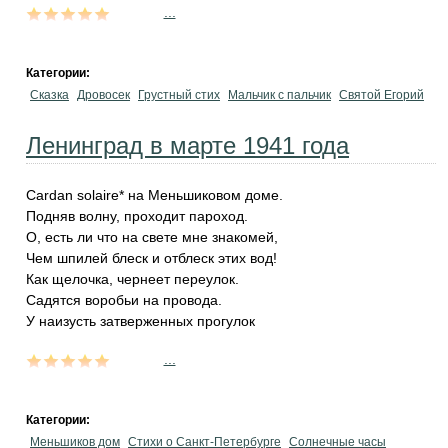
...
Категории:
Сказка
Дровосек
Грустный стих
Мальчик с пальчик
Святой Егорий
Ленинград в марте 1941 года
Cardan solaire* на Меньшиковом доме.
Подняв волну, проходит пароход.
О, есть ли что на свете мне знакомей,
Чем шпилей блеск и отблеск этих вод!
Как щелочка, чернеет переулок.
Садятся воробьи на провода.
У наизусть затверженных прогулок
...
Категории:
Меньшиков дом
Стихи о Санкт-Петербурге
Солнечные часы