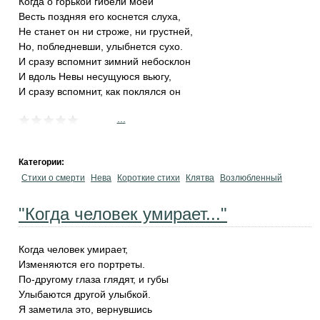
Когда о горькой гибели моей
Весть поздняя его коснется слуха,
Не станет он ни строже, ни грустней,
Но, побледневши, улыбнется сухо.
И сразу вспомнит зимний небосклон
И вдоль Невы несущуюся вьюгу,
И сразу вспомнит, как поклялся он
...
Категории:
Стихи о смерти
Нева
Короткие стихи
Клятва
Возлюбленный
"Когда человек умирает..."
Когда человек умирает,
Изменяются его портреты.
По-другому глаза глядят, и губы
Улыбаются другой улыбкой.
Я заметила это, вернувшись