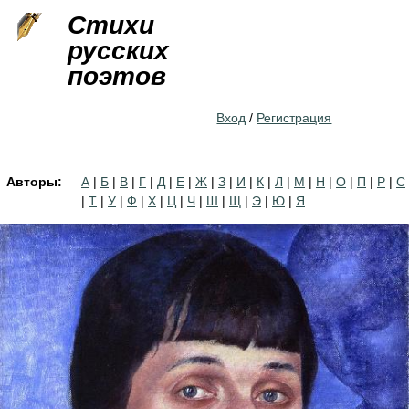
Jump to navigation
Стихи
русских
поэтов
Вход
/
Регистрация
Авторы:
А
|
Б
|
В
|
Г
|
Д
|
Е
|
Ж
|
З
|
И
|
К
|
Л
|
М
|
Н
|
О
|
П
|
Р
|
С
|
Т
|
У
|
Ф
|
Х
|
Ц
|
Ч
|
Ш
|
Щ
|
Э
|
Ю
|
Я