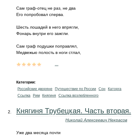
Сам граф-отец не раз, не два
Его попробовал сперва.
Шесть лошадей в него впрягли,
Фонарь внутри его зажгли.
Сам граф подушки поправлял,
Медвежью полость в ноги стлал,
...
Категории:
Российские дворяне
Путешествие по России
Сон
Каторга
Ссылка
Рим
Княгиня
Ссылка возлюбленного
Княгиня Трубецкая. Часть вторая.
Николай Алексеевич Некрасов
Уже два месяца почти