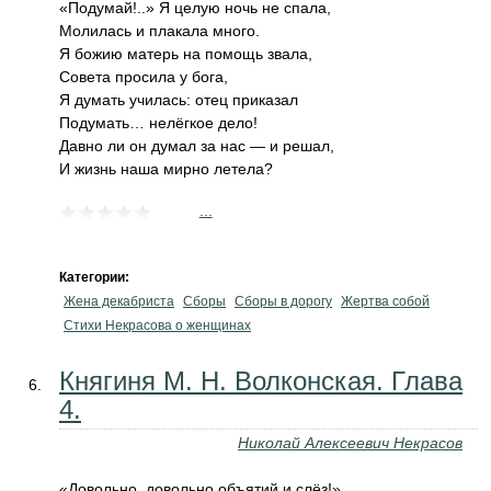
«Подумай!..» Я целую ночь не спала,
Молилась и плакала много.
Я божию матерь на помощь звала,
Совета просила у бога,
Я думать училась: отец приказал
Подумать… нелёгкое дело!
Давно ли он думал за нас — и решал,
И жизнь наша мирно летела?
...
Категории:
Жена декабриста
Сборы
Сборы в дорогу
Жертва собой
Стихи Некрасова о женщинах
Княгиня М. Н. Волконская. Глава
4.
Николай Алексеевич Некрасов
«Довольно, довольно объятий и слёз!»