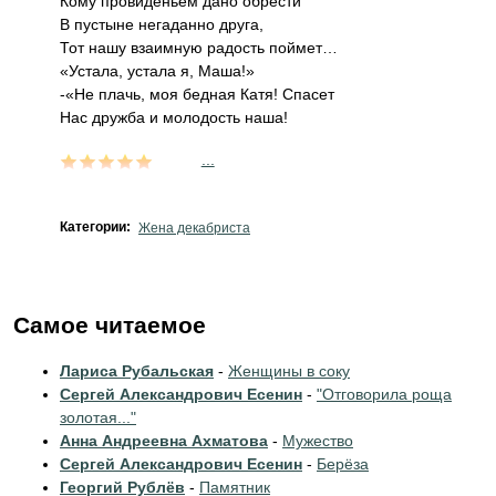
Кому провиденьем дано обрести
В пустыне негаданно друга,
Тот нашу взаимную радость поймет…
«Устала, устала я, Маша!»
-«Не плачь, моя бедная Катя! Спасет
Нас дружба и молодость наша!
...
Категории:
Жена декабриста
Самое читаемое
Лариса Рубальская
-
Женщины в соку
Сергей Александрович Есенин
-
"Отговорила роща
золотая..."
Анна Андреевна Ахматова
-
Мужество
Сергей Александрович Есенин
-
Берёза
Георгий Рублёв
-
Памятник