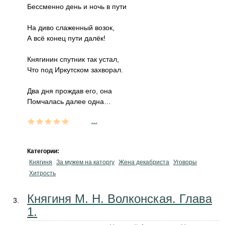
Бессменно день и ночь в пути
На диво слаженный возок,
А всё конец пути далёк!
Княгинин спутник так устал,
Что под Иркутском захворал.
Два дня прождав его, она
Помчалась далее одна…
...
Категории:
Княгиня
За мужем на каторгу
Жена декабриста
Уговоры
Хитрость
Княгиня М. Н. Волконская. Глава
1.