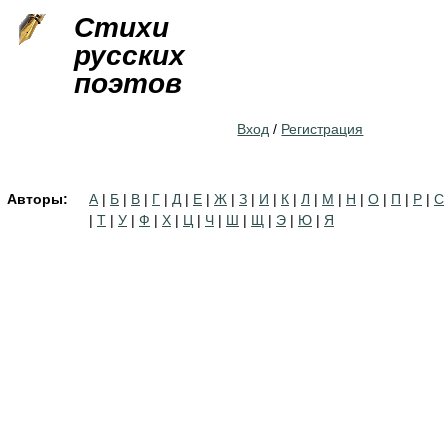
Jump to navigation
Стихи
русских
поэтов
Вход
/
Регистрация
Авторы:
А
|
Б
|
В
|
Г
|
Д
|
Е
|
Ж
|
З
|
И
|
К
|
Л
|
М
|
Н
|
О
|
П
|
Р
|
С
|
Т
|
У
|
Ф
|
Х
|
Ц
|
Ч
|
Ш
|
Щ
|
Э
|
Ю
|
Я