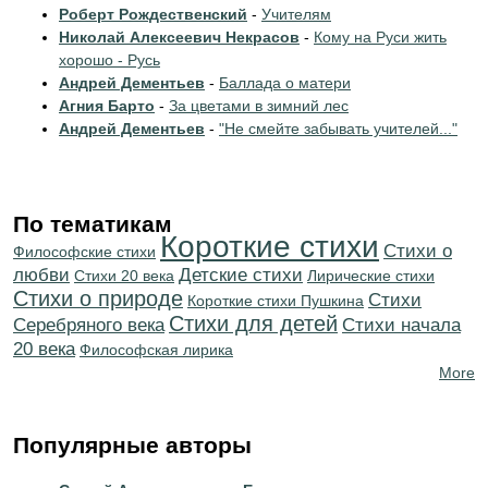
Роберт Рождественский
-
Учителям
Николай Алексеевич Некрасов
-
Кому на Руси жить
хорошо - Русь
Андрей Дементьев
-
Баллада о матери
Агния Барто
-
За цветами в зимний лес
Андрей Дементьев
-
"Не смейте забывать учителей..."
По тематикам
Короткие стихи
Стихи о
Философские стихи
любви
Детские стихи
Стихи 20 века
Лирические стихи
Стихи о природе
Cтихи
Короткие стихи Пушкина
Стихи для детей
Серебряного века
Cтихи начала
20 века
Философская лирика
More
Популярные авторы