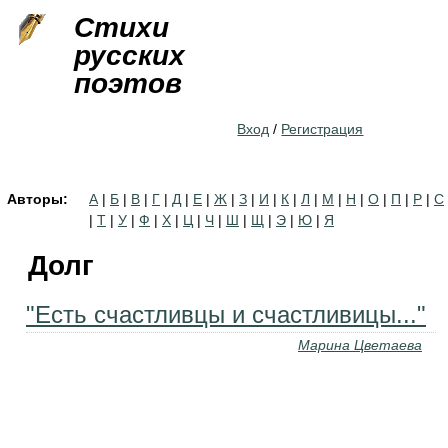
Jump to navigation
Стихи
русских
поэтов
Вход
/
Регистрация
Авторы:
А
|
Б
|
В
|
Г
|
Д
|
Е
|
Ж
|
З
|
И
|
К
|
Л
|
М
|
Н
|
О
|
П
|
Р
|
С
|
Т
|
У
|
Ф
|
Х
|
Ц
|
Ч
|
Ш
|
Щ
|
Э
|
Ю
|
Я
Долг
"Есть счастливцы и счастливицы..."
Марина Цветаева