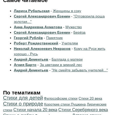
Самое читаемое
Лариса Рубальская
-
Женщины в соку
Сергей Александрович Есенин
-
"Отговорила роща
золотая..."
Анна Андреевна Ахматова
-
Мужество
Сергей Александрович Есенин
-
Берёза
Георгий Рублёв
-
Памятник
Роберт Рождественский
-
Учителям
Николай Алексеевич Некрасов
-
Кому на Руси жить
хорошо - Русь
Андрей Дементьев
-
Баллада о матери
Агния Барто
-
За цветами в зимний лес
Андрей Дементьев
-
"Не смейте забывать учителей..."
По тематикам
Стихи для детей
Философские стихи
Стихи 20 века
Стихи о природе
Короткие стихи Пушкина
Лирические
Cтихи начала 20 века
Cтихи Серебряного века
стихи