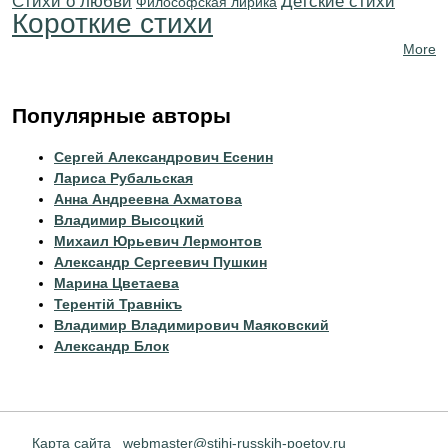
Стихи о любви
Детские стихи
Философская лирика
Короткие стихи
More
Популярные авторы
Сергей Александрович Есенин
Лариса Рубальская
Анна Андреевна Ахматова
Владимир Высоцкий
Михаил Юрьевич Лермонтов
Александр Сергеевич Пушкин
Марина Цветаева
Терентiй Травнiкъ
Владимир Владимирович Маяковский
Александр Блок
Карта сайта
webmaster@stihi-russkih-poetov.ru