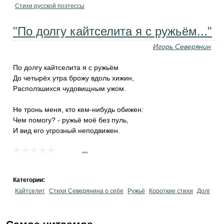
Стихи русской поэтессы
"По долгу кайтселита я с ружьём..."
Игорь Северянин
По долгу кайтселита я с ружьём
До четырёх утра брожу вдоль хижин,
Расползшихся чудовищным ужом.
Не тронь меня, кто кем-нибудь обижен:
Чем помогу? - ружьё моё без пуль,
И вид его угрозный неподвижен.
...
Категории:
Кайтселит
Стихи Северянина о себе
Ружьё
Короткие стихи
Долг