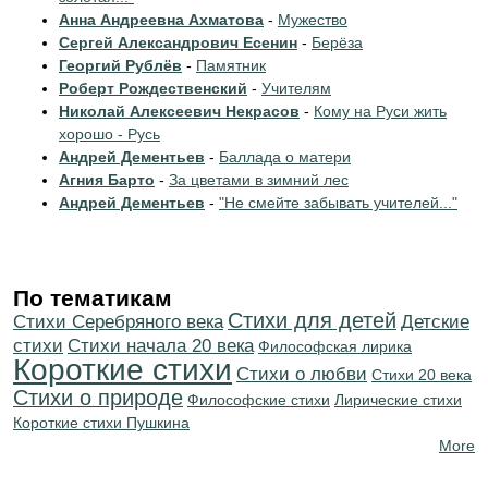
Анна Андреевна Ахматова
-
Мужество
Сергей Александрович Есенин
-
Берёза
Георгий Рублёв
-
Памятник
Роберт Рождественский
-
Учителям
Николай Алексеевич Некрасов
-
Кому на Руси жить
хорошо - Русь
Андрей Дементьев
-
Баллада о матери
Агния Барто
-
За цветами в зимний лес
Андрей Дементьев
-
"Не смейте забывать учителей..."
По тематикам
Стихи для детей
Cтихи Серебряного века
Детские
стихи
Cтихи начала 20 века
Философская лирика
Короткие стихи
Стихи о любви
Стихи 20 века
Стихи о природе
Философские стихи
Лирические стихи
Короткие стихи Пушкина
More