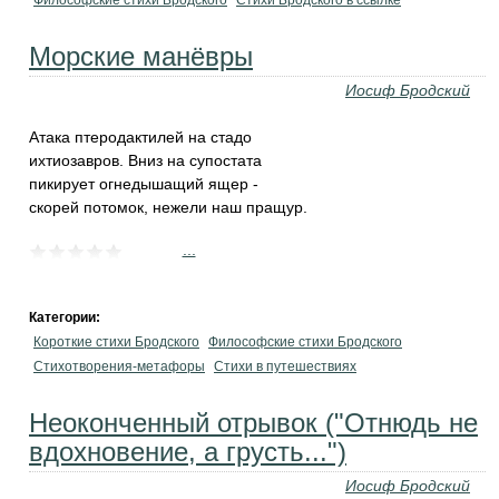
Философские стихи Бродского
Стихи Бродского в ссылке
Морские манёвры
Иосиф Бродский
Атака птеродактилей на стадо
ихтиозавров. Вниз на супостата
пикирует огнедышащий ящер -
скорей потомок, нежели наш пращур.
...
Категории:
Короткие стихи Бродского
Философские стихи Бродского
Стихотворения-метафоры
Стихи в путешествиях
Неоконченный отрывок ("Отнюдь не
вдохновение, а грусть...")
Иосиф Бродский