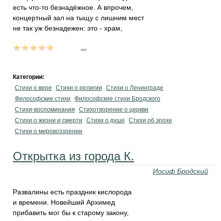
есть что-то безнадёжное. А впрочем,
концертный зал на тыщу с лишним мест
не так уж безнадежен: это - храм,
...
Категории:
Стихи о вере
Стихи о религии
Стихи о Ленинграде
Философские стихи
Философские стихи Бродского
Стихи-воспоминания
Стихотворение о церкви
Стихи о жизни и смерти
Стихи о душе
Стихи об эпохе
Стихи о мировоззрении
Открытка из города К.
Иосиф Бродский
Развалины есть праздник кислорода
и времени. Новейший Архимед
прибавить мог бы к старому закону,