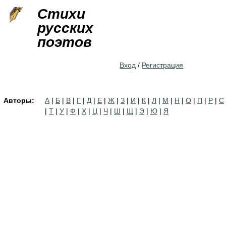
Jump to navigation
Стихи
русских
поэтов
Вход
/
Регистрация
Авторы:
А
|
Б
|
В
|
Г
|
Д
|
Е
|
Ж
|
З
|
И
|
К
|
Л
|
М
|
Н
|
О
|
П
|
Р
|
С
|
Т
|
У
|
Ф
|
Х
|
Ц
|
Ч
|
Ш
|
Щ
|
Э
|
Ю
|
Я