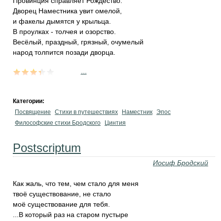
Провинция справляет Рождество.
Дворец Наместника увит омелой,
и факелы дымятся у крыльца.
В проулках - толчея и озорство.
Весёлый, праздный, грязный, очумелый
народ толпится позади дворца.
...
Категории:
Посвящение
Стихи в путешествиях
Наместник
Эпос
Философские стихи Бродского
Цинтия
Postscriptum
Иосиф Бродский
Как жаль, что тем, чем стало для меня
твоё существование, не стало
моё существование для тебя.
...В который раз на старом пустыре