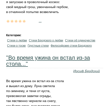
я запускаю в проволочный космос
свой медный грош, увенчанный гербом,
в отчаянной попытке возвеличить
...
Категории:
Стихи о любви
Стихи Бродского о любви
Стихи об одиночестве
Стихи о тоске
Грустные стихи
Философские стихи Бродского
"Во время ужина он встал из-за
стола..."
Иосиф Бродский
Во время ужина он встал из-за стола
и вышел из дому. Луна светила
по-зимнему, и тени от куста,
превозмогая завитки ограды,
так явственно чернели на снегу,
как будто здесь они пустили корни.