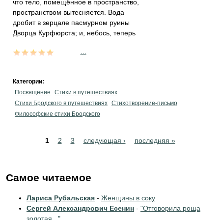
что тело, помещённое в пространство,
пространством вытесняется. Вода
дробит в зерцале пасмурном руины
Дворца Курфюрста; и, небось, теперь
...
Категории:
Посвящение
Стихи в путешествиях
Стихи Бродского в путешествиях
Стихотворение-письмо
Философские стихи Бродского
Pages
1
2
3
следующая ›
последняя »
Самое читаемое
Лариса Рубальская
-
Женщины в соку
Сергей Александрович Есенин
-
"Отговорила роща
золотая..."