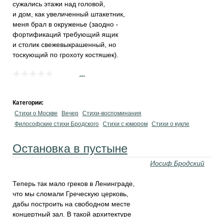
сужались этажи над головой,
и дом, как увеличенный штакетник,
меня брал в окруженье (заодно -
фортификаций требующий ящик
и столик свежевыкрашенный, но
тоскующий по грохоту костяшек).
...
Категории:
Стихи о Москве
Вечер
Стихи-воспоминания
Философские стихи Бродского
Стихи с юмором
Стихи о кукле
Остановка в пустыне
Иосиф Бродский
Теперь так мало греков в Ленинграде,
что мы сломали Греческую церковь,
дабы построить на свободном месте
концертный зал. В такой архитектуре