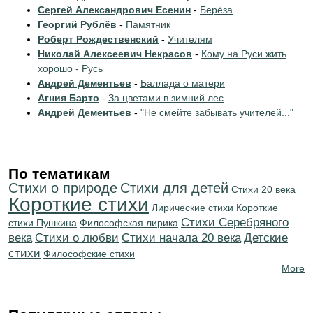
Сергей Александрович Есенин
-
Берёза
Георгий Рублёв
-
Памятник
Роберт Рождественский
-
Учителям
Николай Алексеевич Некрасов
-
Кому на Руси жить
хорошо - Русь
Андрей Дементьев
-
Баллада о матери
Агния Барто
-
За цветами в зимний лес
Андрей Дементьев
-
"Не смейте забывать учителей..."
По тематикам
Стихи о природе
Стихи для детей
Стихи 20 века
Короткие стихи
Лирические стихи
Короткие
Cтихи Серебряного
стихи Пушкина
Философская лирика
века
Стихи о любви
Cтихи начала 20 века
Детские
стихи
Философские стихи
More