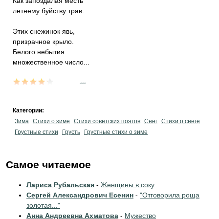
Как запоздалая месть
летнему буйству трав.
Этих снежинок явь,
призрачное крыло.
Белого небытия
множественное число...
...
Категории:
Зима
Стихи о зиме
Стихи советских поэтов
Снег
Стихи о снеге
Грустные стихи
Грусть
Грустные стихи о зиме
Самое читаемое
Лариса Рубальская
-
Женщины в соку
Сергей Александрович Есенин
-
"Отговорила роща
золотая..."
Анна Андреевна Ахматова
-
Мужество