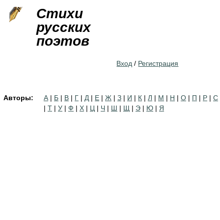
Jump to navigation
Стихи
русских
поэтов
Вход
/
Регистрация
Авторы:
А
|
Б
|
В
|
Г
|
Д
|
Е
|
Ж
|
З
|
И
|
К
|
Л
|
М
|
Н
|
О
|
П
|
Р
|
С
|
Т
|
У
|
Ф
|
Х
|
Ц
|
Ч
|
Ш
|
Щ
|
Э
|
Ю
|
Я