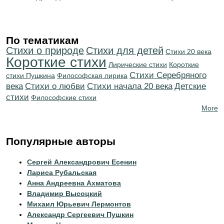
По тематикам
Стихи о природе
Стихи для детей
Стихи 20 века
Короткие стихи
Лирические стихи
Короткие
Cтихи Серебряного
стихи Пушкина
Философская лирика
века
Стихи о любви
Cтихи начала 20 века
Детские
стихи
Философские стихи
More
Популярные авторы
Сергей Александрович Есенин
Лариса Рубальская
Анна Андреевна Ахматова
Владимир Высоцкий
Михаил Юрьевич Лермонтов
Александр Сергеевич Пушкин