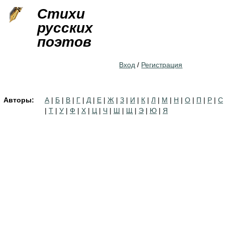
Jump to navigation
Стихи
русских
поэтов
Вход
/
Регистрация
Авторы:
А
|
Б
|
В
|
Г
|
Д
|
Е
|
Ж
|
З
|
И
|
К
|
Л
|
М
|
Н
|
О
|
П
|
Р
|
С
|
Т
|
У
|
Ф
|
Х
|
Ц
|
Ч
|
Ш
|
Щ
|
Э
|
Ю
|
Я