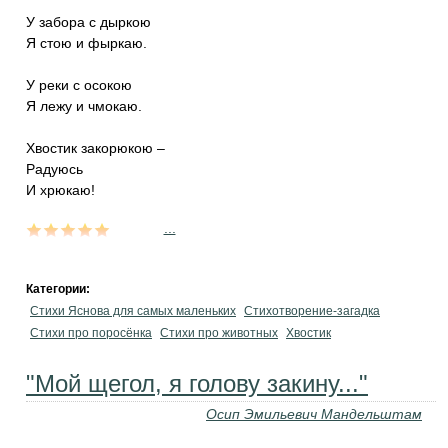
У забора с дыркою
Я стою и фыркаю.
У реки с осокою
Я лежу и чмокаю.
Хвостик закорюкою –
Радуюсь
И хрюкаю!
...
Категории:
Стихи Яснова для самых маленьких
Стихотворение-загадка
Стихи про поросёнка
Стихи про животных
Хвостик
"Мой щегол, я голову закину..."
Осип Эмильевич Мандельштам