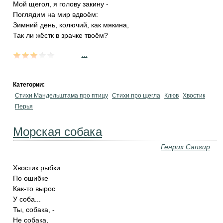
Мой щегол, я голову закину -
Поглядим на мир вдвоём:
Зимний день, колючий, как мякина,
Так ли жёстк в зрачке твоём?
...
Категории:
Стихи Мандельштама про птицу
Стихи про щегла
Клюв
Хвостик
Перья
Морская собака
Генрих Сапгир
Хвостик рыбки
По ошибке
Как-то вырос
У соба...
Ты, собака, -
Не собака,