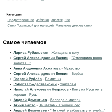
Категории:
Предостережение
Зайчонок
Хвостик
Лис
Стихи Токмаковой для малышей
Маленькие детские стихи
Самое читаемое
Лариса Рубальская
-
Женщины в соку
Сергей Александрович Есенин
-
"Отговорила роща
золотая..."
Анна Андреевна Ахматова
-
Мужество
Сергей Александрович Есенин
-
Берёза
Георгий Рублёв
-
Памятник
Роберт Рождественский
-
Учителям
Николай Алексеевич Некрасов
-
Кому на Руси жить
хорошо - Русь
Андрей Дементьев
-
Баллада о матери
Агния Барто
-
За цветами в зимний лес
Андрей Дементьев
-
"Не смейте забывать учителей..."